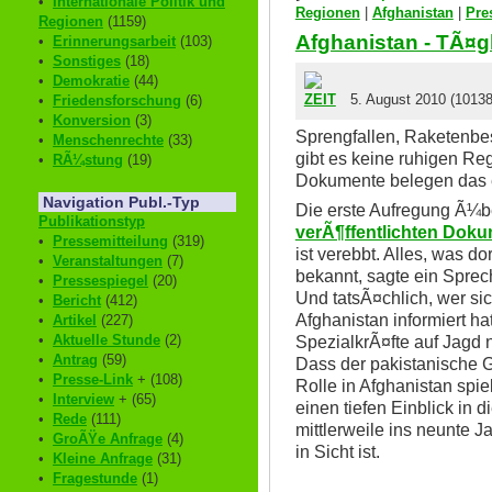
•
Internationale Politik und
Regionen
|
Afghanistan
|
Pre
Regionen
(1159)
Afghanistan - TÃ¤g
•
Erinnerungsarbeit
(103)
•
Sonstiges
(18)
•
Demokratie
(44)
5. August 2010 (10138
•
Friedensforschung
(6)
•
Konversion
(3)
Sprengfallen, Raketenbes
•
Menschenrechte
(33)
gibt es keine ruhigen Re
•
RÃ¼stung
(19)
Dokumente belegen das e
Navigation Publ.-Typ
Die erste Aufregung Ã¼b
Publikationstyp
verÃ¶ffentlichten Dok
•
Pressemitteilung
(319)
ist verebbt. Alles, was d
•
Veranstaltungen
(7)
bekannt, sagte ein Sprec
•
Pressespiegel
(20)
Und tatsÃ¤chlich, wer s
•
Bericht
(412)
Afghanistan informiert h
•
Artikel
(227)
•
Aktuelle Stunde
(2)
SpezialkrÃ¤fte auf Jagd 
•
Antrag
(59)
Dass der pakistanische 
•
Presse-Link
+ (108)
Rolle in Afghanistan spi
•
Interview
+ (65)
einen tiefen Einblick in d
•
Rede
(111)
mittlerweile ins neunte 
•
GroÃŸe Anfrage
(4)
in Sicht ist.
•
Kleine Anfrage
(31)
•
Fragestunde
(1)