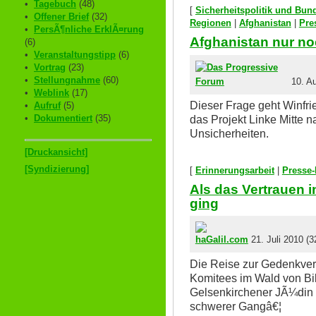
•
Tagebuch
(48)
[
Sicherheitspolitik und Bu
•
Offener Brief
(32)
Regionen
|
Afghanistan
|
Pre
•
PersÃ¶nliche ErklÃ¤rung
Afghanistan nur no
(6)
•
Veranstaltungstipp
(6)
•
Vortrag
(23)
•
Stellungnahme
(60)
10. Au
•
Weblink
(17)
Dieser Frage geht Winfri
•
Aufruf
(5)
•
Dokumentiert
(35)
das Projekt Linke Mitte n
Unsicherheiten.
[Druckansicht]
[Syndizierung]
[
Erinnerungsarbeit
|
Presse-
Als das Vertrauen 
ging
21. Juli 2010 (3
Die Reise zur Gedenkver
Komitees im Wald von Bik
Gelsenkirchener JÃ¼din 
schwerer Gangâ€¦