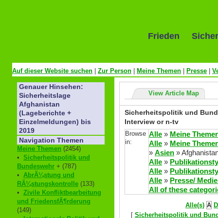
Frieden Sicher
Auf dieser Website suchen
|
Zur Person
|
Meine Themen
|
Presse
|
V
Genauer Hinsehen:
View Article Map
Sicherheitslage
Afghanistan
Sicherheitspolitik und Bund
(Lageberichte +
Interview or n-tv
Einzelmeldungen) bis
2019
Browse
Alle
»
Meine Theme
Navigation Themen
in:
Alle
»
Meine Theme
Meine Themen
(2454)
»
Asien
» Afghanista
•
Sicherheitspolitik und
Alle
»
Publikationst
Bundeswehr
+ (787)
Alle
»
Publikationst
•
AbrÃ¼stung und
Alle
»
Presse/ Medi
RÃ¼stungskontrolle
(133)
All of these categor
•
Zivile Konfliktbearbeitung
und FriedensfÃ¶rderung
Alle(s)
A
D
(149)
[
Sicherheitspolitik und Bu