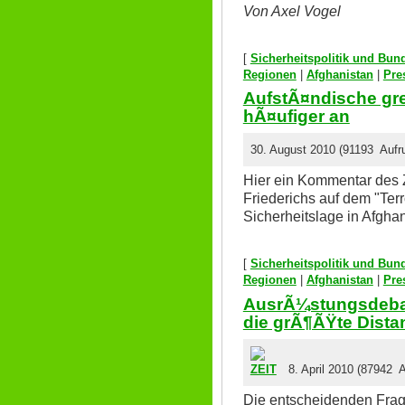
Von Axel Vogel
[
Sicherheitspolitik und Bu
Regionen
|
Afghanistan
|
Pre
AufstÃ¤ndische gre
hÃ¤ufiger an
30. August 2010 (91193 Aufru
Hier ein Kommentar des
Friederichs auf dem "Terr
Sicherheitslage in Afghan
[
Sicherheitspolitik und Bu
Regionen
|
Afghanistan
|
Pre
AusrÃ¼stungsdebat
die grÃ¶ÃŸte Dista
8. April 2010 (87942 A
Die entscheidenden Frag