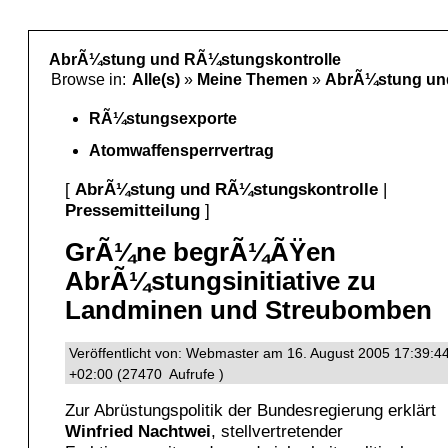
AbrÃ¼stung und RÃ¼stungskontrolle
Browse in:
Alle(s)
»
Meine Themen
»
AbrÃ¼stung un
RÃ¼stungsexporte
Atomwaffensperrvertrag
[
AbrÃ¼stung und RÃ¼stungskontrolle
|
Pressemitteilung
]
GrÃ¼ne begrÃ¼ÃŸen
AbrÃ¼stungsinitiative zu
Landminen und Streubomben
Veröffentlicht von: Webmaster am 16. August 2005 17:39:4
+02:00 (27470 Aufrufe )
Zur Abrüstungspolitik der Bundesregierung erklärt
Winfried
Nachtwei
, stellvertretender