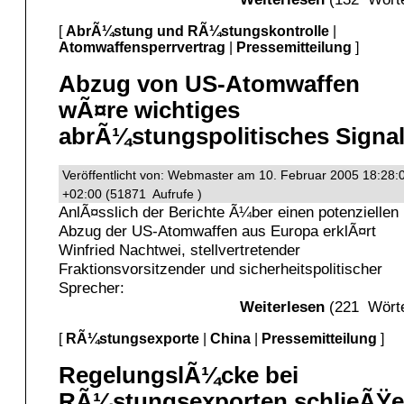
[
AbrÃ¼stung und RÃ¼stungskontrolle
|
Atomwaffensperrvertrag
|
Pressemitteilung
]
Abzug von US-Atomwaffen
wÃ¤re wichtiges
abrÃ¼stungspolitisches Signa
Veröffentlicht von: Webmaster am 10. Februar 2005 18:28:
+02:00 (51871 Aufrufe )
AnlÃ¤sslich der Berichte Ã¼ber einen potenziellen
Abzug der US-Atomwaffen aus Europa erklÃ¤rt
Winfried Nachtwei, stellvertretender
Fraktionsvorsitzender und sicherheitspolitischer
Sprecher:
Weiterlesen
(221 Wörte
[
RÃ¼stungsexporte
|
China
|
Pressemitteilung
]
RegelungslÃ¼cke bei
RÃ¼stungsexporten schlieÃŸ