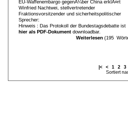
EU-Waffenembargo gegenÃ¼ber China erklÃ¤rt
Winfried Nachtwei, stellvertretender
Fraktionsvorsitzender und sicherheitspolitischer
Sprecher:
Hinweis : Das Protokoll der Bundestagsdebatte ist
hier als PDF-Dokument
downloadbar.
Weiterlesen
(195 Wörte
|<
<
1
2
3
Sortiert n