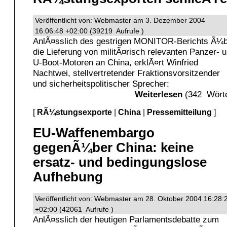
Veröffentlicht von: Webmaster am 3. Dezember 2004
16:06:48 +02:00 (39219 Aufrufe )
AnlÃ¤sslich des gestrigen MONITOR-Berichts Ã¼
die Lieferung von militÃ¤risch relevanten Panzer- 
U-Boot-Motoren an China, erklÃ¤rt Winfried
Nachtwei, stellvertretender Fraktionsvorsitzender
und sicherheitspolitischer Sprecher:
Weiterlesen
(342 Wörte
[
RÃ¼stungsexporte
|
China
|
Pressemitteilung
]
EU-Waffenembargo
gegenÃ¼ber China: keine
ersatz- und bedingungslose
Aufhebung
Veröffentlicht von: Webmaster am 28. Oktober 2004 16:28:
+02:00 (42061 Aufrufe )
AnlÃ¤sslich der heutigen Parlamentsdebatte zum