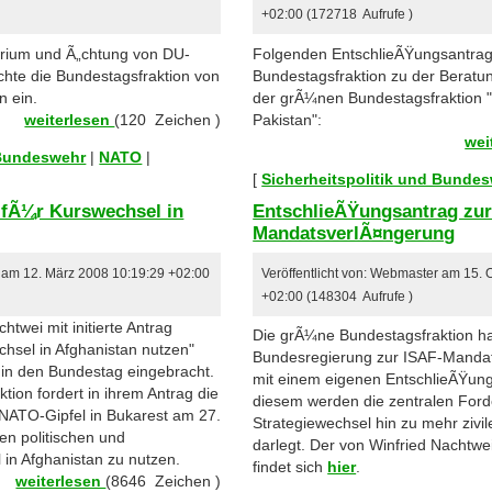
+02:00 (172718 Aufrufe )
orium und Ã„chtung von DU-
Folgenden EntschlieÃŸungsantrag 
chte die Bundestagsfraktion von
Bundestagsfraktion zu der Berat
 ein.
der grÃ¼nen Bundestagsfraktion
weiterlesen
(120 Zeichen )
Pakistan":
wei
 Bundeswehr
|
NATO
|
[
Sicherheitspolitik und Bunde
 fÃ¼r Kurswechsel in
EntschlieÃŸungsantrag zur
MandatsverlÃ¤ngerung
r am 12. März 2008 10:19:29 +02:00
Veröffentlicht von: Webmaster am 15.
+02:00 (148304 Aufrufe )
twei mit initierte Antrag
Die grÃ¼ne Bundestagsfraktion ha
hsel in Afghanistan nutzen"
Bundesregierung zur ISAF-Mandat
in den Bundestag eingebracht.
mit einem eigenen EntschlieÃŸungs
ion fordert in ihrem Antrag die
diesem werden die zentralen For
NATO-Gipfel in Bukarest am 27.
Strategiewechsel hin zu mehr ziv
en politischen und
darlegt. Der von Winfried Nachtwei 
 in Afghanistan zu nutzen.
findet sich
hier
.
weiterlesen
(8646 Zeichen )