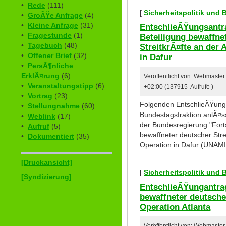
•
Rede
(111)
[
Sicherheitspolitik und
•
GroÃŸe Anfrage
(4)
•
Kleine Anfrage
(31)
EntschlieÃŸungsantr
•
Fragestunde
(1)
Beteiligung bewaffne
•
Tagebuch
(48)
StreitkrÃ¤fte an der
•
Offener Brief
(32)
in Dafur
•
PersÃ¶nliche
ErklÃ¤rung
(6)
Veröffentlicht von: Webmaste
•
Veranstaltungstipp
(6)
+02:00 (137915 Aufrufe )
•
Vortrag
(23)
Folgenden EntschlieÃŸungs
•
Stellungnahme
(60)
Bundestagsfraktion anlÃ¤s
•
Weblink
(17)
der Bundesregierung "Fort
•
Aufruf
(5)
bewaffneter deutscher Stre
•
Dokumentiert
(35)
Operation in Dafur (UNAMI
[Druckansicht]
[
Sicherheitspolitik und
[Syndizierung]
EntschlieÃŸungantrag
bewaffneter deutscher
Operation Atlanta
Veröffentlicht von: Webmast