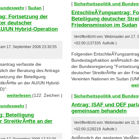
[
Sicherheitspolitik und Bunde
 Bundeswehr
|
Sudan
]
EntschlieÃŸungsantrag: Fo
ag: Fortsetzung der
Beteiligung deutscher Strei
ter deutscher
Friedensmission im Sudan
 AU/UN Hybrid-Operation
Veröffentlicht von: Webmaster am 17.
+02:00 (137335 Aufrufe )
r am 17. September 2008 23:30:55
Folgenden EntschlieÃŸungsantrag 
Bundestagsfraktion anlÃ¤sslich d
antrag verfasste die
der Bundesregierung "Fortsetzung
slich der Beratung des Antrags
deutscher StreitkrÃ¤fte an der Fr
setzung der Beteiligung
Vereinten Nationen im Sudan (UN
itkrÃ¤fte an der AU/UN Hybrid-
wei
D)":
weiterlesen
(122 Zeichen )
[
Sicherheitspolitik und Bunde
Antrag: ISAF und OEF parl
 Bundeswehr
]
gemeinsam behandeln
: Beteiligung
 StreitkrÃ¤fte an der
Veröffentlicht von: Webmaster am 11.
+02:00 (128219 Aufrufe )
AnlÃ¤sslich der geplanten VerlÃ¤
er am 17. Dezember 2008 17:32:29