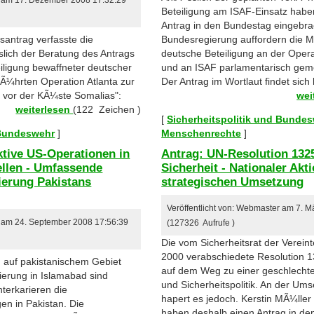
Beteiligung am ISAF-Einsatz hab
Antrag in den Bundestag eingebrac
antrag verfasste die
Bundesregierung auffordern die M
slich der Beratung des Antrags
deutsche Beteiligung an der Oper
iligung bewaffneter deutscher
und an ISAF parlamentarisch gem
fÃ¼hrten Operation Atlanta zur
Der Antrag im Wortlaut findet sich 
 vor der KÃ¼ste Somalias":
wei
weiterlesen
(122 Zeichen )
[
Sicherheitspolitik und Bunde
 Bundeswehr
]
Menschenrechte
]
tive US-Operationen in
Antrag: UN-Resolution 1325
tellen - Umfassende
Sicherheit - Nationaler Akt
sierung Pakistans
strategischen Umsetzung
Veröffentlicht von: Webmaster am 7. 
r am 24. September 2008 17:56:39
(127326 Aufrufe )
Die vom Sicherheitsrat der Verein
2000 verabschiedete Resolution 13
n auf pakistanischem Gebiet
auf dem Weg zu einer geschlechte
erung in Islamabad sind
und Sicherheitspolitik. An der Um
terkarieren die
hapert es jedoch. Kerstin MÃ¼ller
n in Pakistan. Die
haben deshalb einen Antrag in d