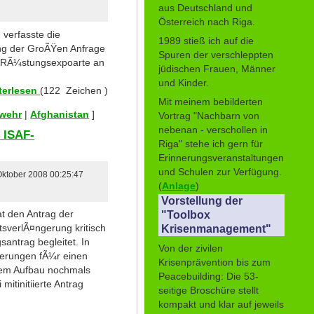
aus Deutschland und
Österreich nach Riga.
verfasste die
1989 stieß ich auf die
ung der GroÃŸen Anfrage
Spuren der verschleppten
 "RÃ¼stungsexpoarte an
jüdischen Frauen, Männer
und Kinder.
terlesen
(122 Zeichen )
Mit meinem bebilderten
swehr
|
Afghanistan
]
Vortrag "Nachbarn von
nebenan - verschollen in
 ISAF-
Riga" stehe ich gern für
Erinnerungsveranstaltungen
und Schulen zur Verfügung.
 Oktober 2008 00:25:47
(
Anlage
)
Vorstellung der
t den Antrag der
"Toolbox
sverlÃ¤ngerung kritisch
Krisenmanagement"
antrag begleitet. In
Von der zivilen
derungen fÃ¼r einen
Krisenprävention bis zum
ilem Aufbau nochmals
Peacebuilding: Die 53-
mitinitiierte Antrag
seitige Broschüre stellt
kompakt und klar auf jeweils