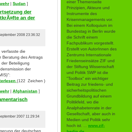
einer Themenseite
swehr
|
Sudan
]
Prinzipien, Akteure und
rtsetzung der
Instrumente des
tkrÃ¤fte an der
Krisenmanagements vor.
Bei einem Kolloquium im
Bundestag in Berlin wurde
 September 2008 23:36:32
die Schrift einem
Fachpublikum vorgestellt.
Erstellt von AutorInnen des
verfasste die
Zentrums Internationale
er Beratung des Antrags
Friedenseinsätze ZIF und
 der Beteiligung
der Stiftung Wissenschaft
iedensmission der
und Politik SWP ist die
MIS)":
"Toolbox" ein wichtiger
terlesen
(122 Zeichen )
Beitrag zur friedens- und
sicherheitspolitischen
swehr
|
Afghanistan
]
Grundbildung auf einem
amentarisch
Politikfeld, wo die
Analphabetenrate in der
Gesellschaft, aber auch in
 September 2007 11:29:34
Medien und Politik sehr
hoch ist. ...
www.zif-
ngerung der deutschen
berlin.de