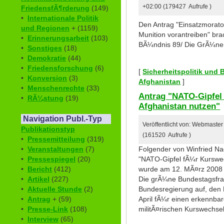
+02:00 (179427 Aufrufe )
FriedensfÃ¶rderung
(149)
•
Internationale Politik
Den Antrag "Einsatzmorat
und Regionen
+ (1159)
Munition vorantreiben" bra
•
Erinnerungsarbeit
(103)
BÃ¼ndnis 89/ Die GrÃ¼nen
•
Sonstiges
(18)
•
Demokratie
(44)
•
Friedensforschung
(6)
[
Sicherheitspolitik und
•
Konversion
(3)
Afghanistan
]
•
Menschenrechte
(33)
Antrag "NATO-Gipfel
•
RÃ¼stung
(19)
Afghanistan nutzen"
Navigation Publ.-Typ
Veröffentlicht von: Webmaste
Publikationstyp
(161520 Aufrufe )
•
Pressemitteilung
(319)
•
Veranstaltungen
(7)
Folgender von Winfried Nach
•
Pressespiegel
(20)
"NATO-Gipfel fÃ¼r Kurswec
•
Bericht
(412)
wurde am 12. MÃ¤rz 2008 
•
Artikel
(227)
Die grÃ¼ne Bundestagsfrakt
•
Aktuelle Stunde
(2)
Bundesregierung auf, den 
•
Antrag
+ (59)
April fÃ¼r einen erkennbar
•
Presse-Link
(108)
militÃ¤rischen Kurswechsel
•
Interview
(65)