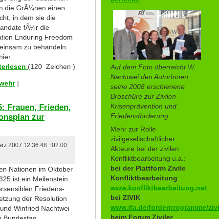
en die GrÃ¼nen einen
ht, in dem sie die
andate fÃ¼r die
ation Enduring Freedom
einsam zu behandeln.
hier:
terlesen
(120 Zeichen )
Auf dem Foto überreicht W.
Nachtwei den AutorInnen
swehr
|
seine 2008 erschienene
Broschüre zur Zivilen
Krisenprävention und
: Frauen, Frieden,
Friedensförderung.
ionsplan zur
Mehr zur Rolle
zivilgesellschaftlicher
März 2007 12:36:48 +02:00
Akteure bei der zivilen
Konfliktbearbeitung u.a.:
bei der Plattform Zivile
ten Nationen im Oktober
Konfliktbearbeitung
25 ist ein Meilenstein
www.konfliktbearbeitung.net
rsensiblen Friedens-
bei ZIVIK
setzung der Resolution
www.ifa.de/forderprogramme/zivi
 und Winfried Nachtwei
beim Forum Ziviler
en Bundestag