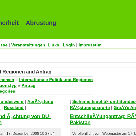
herheit Abrüstung
esse
|
Veranstaltungen
|
Links
|
Login
|
Impressum
und Regionen and Antrag
Themen
»
Internationale Politik und Regionen
tionstyp
»
Antrag
tegories
 Bundeswehr
|
AbrÃ¼stung
[
Sicherheitspolitik und Bunde
e
|
Russland
]
RÃ¼stungsexporte
|
GroÃŸe An
nd Ã„chtung von DU-
EntschlieÃŸungantrag: RÃ
n
Pakistan
er am 17. Dezember 2008 10:27:54
Veröffentlicht von: Webmaster am 17.