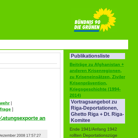
Publikationsliste
Beiträge zu Afghanistan +
anderen Krisenregionen,
zu Kriseneinsätzen, Ziviler
Krisenprävention,
Kriegsgeschichte (1994-
2014)
Vortragsangebot zu
swehr
|
Riga-Deportationen,
frage
]
Ghetto Riga + Dt. Riga-
¼stungsexporte an
Komitee
Ende 1941/Anfang 1942
rollten Deportationszüge
 Dezember 2008 17:57:27