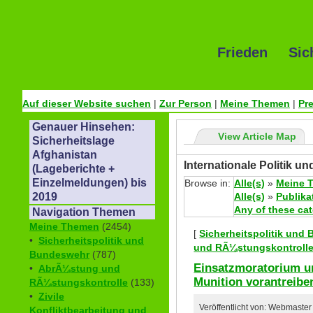
Frieden Sic
Auf dieser Website suchen
|
Zur Person
|
Meine Themen
|
Pr
Genauer Hinsehen:
View Article Map
Sicherheitslage
Afghanistan
Internationale Politik 
(Lageberichte +
Einzelmeldungen) bis
Browse in:
Alle(s)
»
Meine 
Alle(s)
»
Publika
2019
Any of these ca
Navigation Themen
Meine Themen
(2454)
[
Sicherheitspolitik und
•
Sicherheitspolitik und
und RÃ¼stungskontroll
Bundeswehr
(787)
Einsatzmoratorium u
•
AbrÃ¼stung und
Munition vorantreibe
RÃ¼stungskontrolle
(133)
•
Zivile
Veröffentlicht von: Webmast
Konfliktbearbeitung und