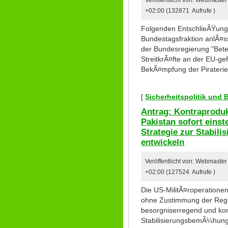
+02:00 (132871 Aufrufe )
Folgenden EntschlieÃŸungs
Bundestagsfraktion anlÃ¤s
der Bundesregierung "Bete
StreitkrÃ¤fte an der EU-ge
BekÃ¤mpfung der Piraterie
[
Sicherheitspolitik und
Antrag: Kontraproduk
Pakistan sofort eins
Strategie zur Stabili
entwickeln
Veröffentlicht von: Webmaste
+02:00 (127524 Aufrufe )
Die US-MilitÃ¤roperatione
ohne Zustimmung der Regi
besorgniserregend und kon
StabilisierungsbemÃ¼hunge