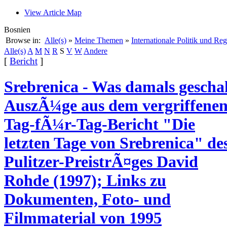
View Article Map
Bosnien
Browse in:
Alle(s)
»
Meine Themen
»
Internationale Politik und Re
Alle(s)
A
M
N
R
S
V
W
Andere
[
Bericht
]
Srebrenica - Was damals gescha
AuszÃ¼ge aus dem vergriffene
Tag-fÃ¼r-Tag-Bericht "Die
letzten Tage von Srebrenica" de
Pulitzer-PreistrÃ¤ges David
Rohde (1997); Links zu
Dokumenten, Foto- und
Filmmaterial von 1995