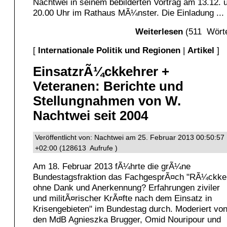
Nachtwei in seinem bebilderten Vortrag am 13.12.
20.00 Uhr im Rathaus MÃ¼nster. Die Einladung ...
Weiterlesen
(511 Wörte
[
Internationale Politik und Regionen
|
Artikel
]
EinsatzrÃ¼ckkehrer +
Veteranen: Berichte und
Stellungnahmen von W.
Nachtwei seit 2004
Veröffentlicht von: Nachtwei am 25. Februar 2013 00:50:57
+02:00 (128613 Aufrufe )
Am 18. Februar 2013 fÃ¼hrte die grÃ¼ne
Bundestagsfraktion das FachgesprÃ¤ch "RÃ¼ckke
ohne Dank und Anerkennung? Erfahrungen ziviler
und militÃ¤rischer KrÃ¤fte nach dem Einsatz in
Krisengebieten" im Bundestag durch. Moderiert vo
den MdB Agnieszka Brugger, Omid Nouripour und