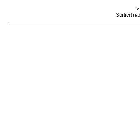
|<
Sortiert n