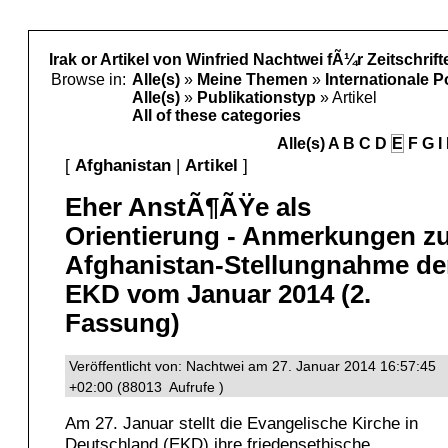
Irak or Artikel von Winfried Nachtwei fÃ¼r Zeitschrift
Browse in:
Alle(s)
»
Meine Themen
»
Internationale P
Alle(s)
»
Publikationstyp
» Artikel
All of these categories
Alle(s)
A
B
C
D
E
F
G
I
[
Afghanistan
|
Artikel
]
Eher AnstÃ¶ÃŸe als
Orientierung - Anmerkungen z
Afghanistan-Stellungnahme de
EKD vom Januar 2014 (2.
Fassung)
Veröffentlicht von: Nachtwei am 27. Januar 2014 16:57:45
+02:00 (88013 Aufrufe )
Am 27. Januar stellt die Evangelische Kirche in
Deutschland (EKD) ihre friedensethische