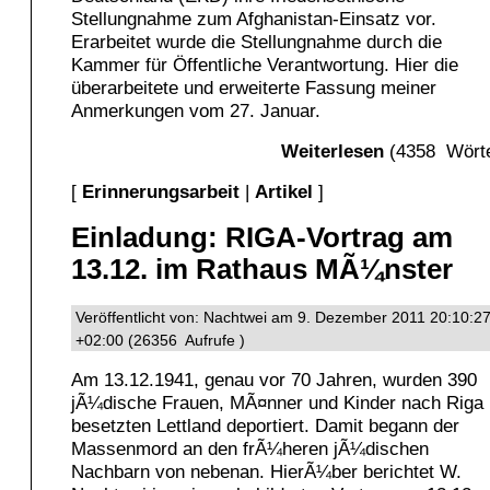
Stellungnahme zum Afghanistan-Einsatz vor.
Erarbeitet wurde die Stellungnahme durch die
Kammer für Öffentliche Verantwortung. Hier die
überarbeitete und erweiterte Fassung meiner
Anmerkungen vom 27. Januar.
Weiterlesen
(4358 Wörte
[
Erinnerungsarbeit
|
Artikel
]
Einladung: RIGA-Vortrag am
13.12. im Rathaus MÃ¼nster
Veröffentlicht von: Nachtwei am 9. Dezember 2011 20:10:2
+02:00 (26356 Aufrufe )
Am 13.12.1941, genau vor 70 Jahren, wurden 390
jÃ¼dische Frauen, MÃ¤nner und Kinder nach Riga
besetzten Lettland deportiert. Damit begann der
Massenmord an den frÃ¼heren jÃ¼dischen
Nachbarn von nebenan. HierÃ¼ber berichtet W.