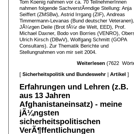
Tom Koenig nahmen vor ca. 70 TeilnehmerInnen
nahmen folgende SachverstÃ¤ndige Stellung: Anja
Seiffert (ZMSBw), Astrid Irrgang (ZIF), Andreas
Timmermann-Levanas (Bund deutscher Veteranen)
JÃ¼rgen Deile (Brot fÃ¼r die Welt, EED), Prof.
Michael Daxner, Bodo von Borries (VENRO), Ober
Ulrich Kirsch (DBwV), Wolfgang Schmitt (GOPA
Consultans). Zur Thematik Berichte und
Stellungnahmen von mir seit 2004.
Weiterlesen
(7622 Wörte
[
Sicherheitspolitik und Bundeswehr
|
Artikel
]
Erfahrungen und Lehren (z.B.
aus 13 Jahren
Afghanistaneinsatz) - meine
jÃ¼ngsten
sicherheitspolitischen
VerÃ¶ffentlichungen