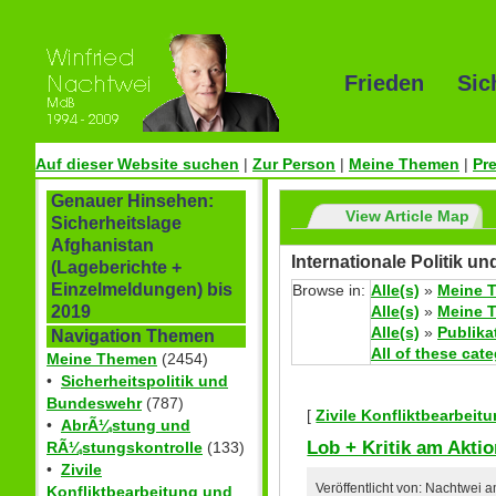
Frieden Sic
Auf dieser Website suchen
|
Zur Person
|
Meine Themen
|
Pr
Genauer Hinsehen:
View Article Map
Sicherheitslage
Afghanistan
Internationale Politik u
(Lageberichte +
Einzelmeldungen) bis
Browse in:
Alle(s)
»
Meine 
Alle(s)
»
Meine 
2019
Alle(s)
»
Publika
Navigation Themen
All of these cat
Meine Themen
(2454)
•
Sicherheitspolitik und
Bundeswehr
(787)
[
Zivile Konfliktbearbei
•
AbrÃ¼stung und
Lob + Kritik am Akti
RÃ¼stungskontrolle
(133)
•
Zivile
Veröffentlicht von: Nachtwei 
Konfliktbearbeitung und