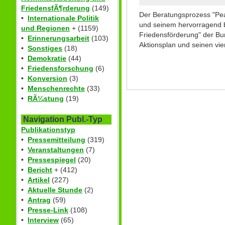
FriedensfÃ¶rderung
(149)
Der Beratungsprozess "Pea
•
Internationale Politik
und seinem hervorragend b
und Regionen
+ (1159)
Friedensförderung" der Bun
•
Erinnerungsarbeit
(103)
Aktionsplan und seinen v
•
Sonstiges
(18)
•
Demokratie
(44)
•
Friedensforschung
(6)
•
Konversion
(3)
•
Menschenrechte
(33)
•
RÃ¼stung
(19)
Navigation Publ.-Typ
Publikationstyp
•
Pressemitteilung
(319)
•
Veranstaltungen
(7)
•
Pressespiegel
(20)
•
Bericht
+ (412)
•
Artikel
(227)
•
Aktuelle Stunde
(2)
•
Antrag
(59)
•
Presse-Link
(108)
•
Interview
(65)