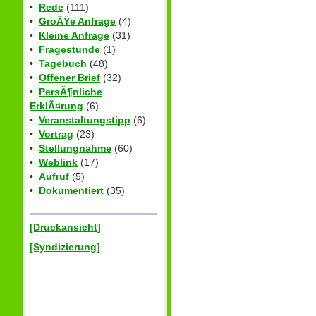
•
Rede
(111)
•
GroÃŸe Anfrage
(4)
•
Kleine Anfrage
(31)
•
Fragestunde
(1)
•
Tagebuch
(48)
•
Offener Brief
(32)
•
PersÃ¶nliche
ErklÃ¤rung
(6)
•
Veranstaltungstipp
(6)
•
Vortrag
(23)
•
Stellungnahme
(60)
•
Weblink
(17)
•
Aufruf
(5)
•
Dokumentiert
(35)
[Druckansicht]
[Syndizierung]