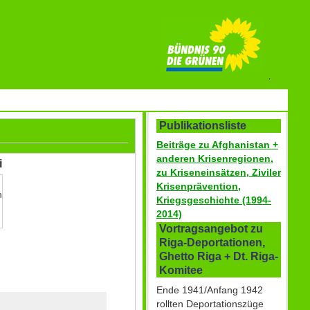
Publikationsliste
Beiträge zu Afghanistan +
anderen Krisenregionen,
i
zu Kriseneinsätzen, Ziviler
Krisenprävention,
n
Kriegsgeschichte (1994-
2014)
Vortragsangebot zu
Riga-Deportationen,
Ghetto Riga + Dt. Riga-
Komitee
Ende 1941/Anfang 1942
rollten Deportationszüge