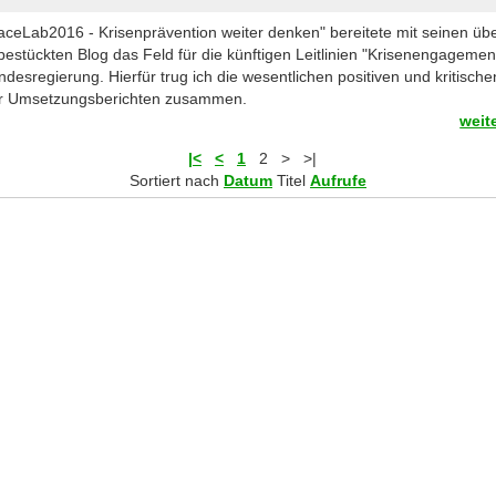
ceLab2016 - Krisenprävention weiter denken" bereitete mit seinen üb
estückten Blog das Feld für die künftigen Leitlinien "Krisenengagemen
desregierung. Hierfür trug ich die wesentlichen positiven und kritis
ier Umsetzungsberichten zusammen.
weit
|<
<
1
2
>
>|
Sortiert nach
Datum
Titel
Aufrufe