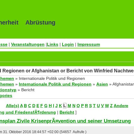
herheit Abrüstung
esse
|
Veranstaltungen
|
Links
|
Login
|
Impressum
nd Regionen or Afghanistan or Bericht von Winfried Nachtwe
Themen
» Internationale Politik und Regionen
Themen
»
Internationale Politik und Regionen
»
Asien
» Afghanista
tionstyp
» Bericht
egories
Alle(s)
A
B
C
D
E
F
G
H
I
J
K
L
M
N
O
P
R
S
T
U
V
W
Z
Andere
tung und FriedensfÃ¶rderung
|
Bericht
]
onsplan Zivile KrisenprÃ¤vention und seiner Umsetzung
am 31. Oktober 2016 18:44:57 +02:00 (54657 Aufrufe )