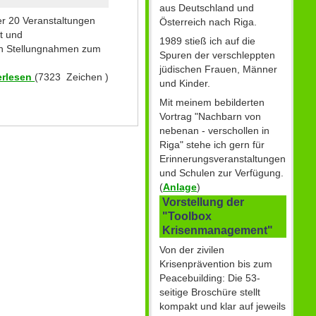
aus Deutschland und
er 20 Veranstaltungen
Österreich nach Riga.
t und
1989 stieß ich auf die
chen Stellungnahmen zum
Spuren der verschleppten
jüdischen Frauen, Männer
erlesen
(7323 Zeichen )
und Kinder.
Mit meinem bebilderten
Vortrag "Nachbarn von
nebenan - verschollen in
Riga" stehe ich gern für
Erinnerungsveranstaltungen
und Schulen zur Verfügung.
(
Anlage
)
Vorstellung der
"Toolbox
Krisenmanagement"
Von der zivilen
Krisenprävention bis zum
Peacebuilding: Die 53-
seitige Broschüre stellt
kompakt und klar auf jeweils