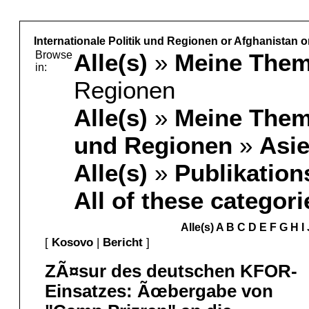
Internationale Politik und Regionen or Afghanistan o
Browse
Alle(s)
»
Meine The
in:
Regionen
Alle(s)
»
Meine The
und Regionen
»
Asi
Alle(s)
»
Publikation
All of these categori
Alle(s)
A
B
C
D
E
F
G
H
I
[
Kosovo
|
Bericht
]
ZÃ¤sur des deutschen KFOR-
Einsatzes: Ãœbergabe von