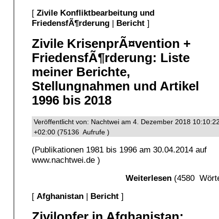
[
Zivile Konfliktbearbeitung und
FriedensfÃ¶rderung
|
Bericht
]
Zivile KrisenprÃ¤vention +
FriedensfÃ¶rderung: Liste
meiner Berichte,
Stellungnahmen und Artikel
1996 bis 2018
Veröffentlicht von: Nachtwei am 4. Dezember 2018 10:10:2
+02:00 (75136 Aufrufe )
(Publikationen 1981 bis 1996 am 30.04.2014 auf
www.nachtwei.de )
Weiterlesen
(4580 Wörte
[
Afghanistan
|
Bericht
]
Zivilopfer in Afghanistan: