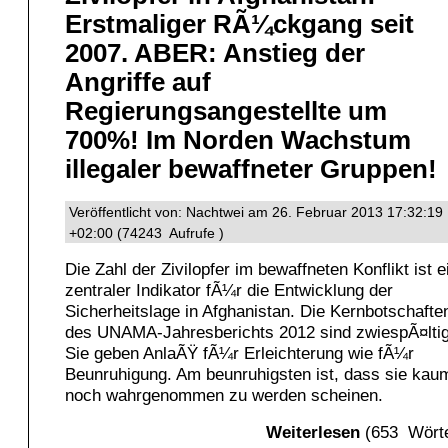
Erstmaliger RÃ¼ckgang seit
2007. ABER: Anstieg der
Angriffe auf
Regierungsangestellte um
700%! Im Norden Wachstum
illegaler bewaffneter Gruppen!
Veröffentlicht von: Nachtwei am 26. Februar 2013 17:32:19
+02:00 (74243 Aufrufe )
Die Zahl der Zivilopfer im bewaffneten Konflikt ist e
zentraler Indikator fÃ¼r die Entwicklung der
Sicherheitslage in Afghanistan. Die Kernbotschafte
des UNAMA-Jahresberichts 2012 sind zwiespÃ¤ltig
Sie geben AnlaÃŸ fÃ¼r Erleichterung wie fÃ¼r
Beunruhigung. Am beunruhigsten ist, dass sie kau
noch wahrgenommen zu werden scheinen.
Weiterlesen
(653 Wörte