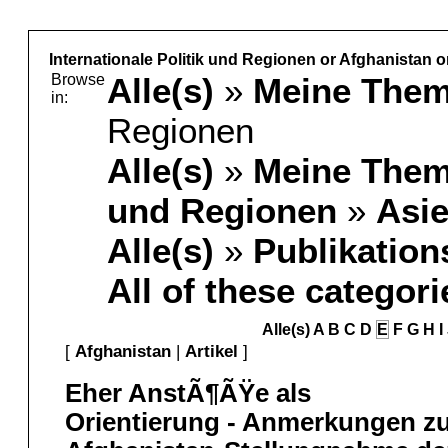
Internationale Politik und Regionen or Afghanistan o
Browse
Alle(s)
»
Meine The
in:
Regionen
Alle(s)
»
Meine The
und Regionen
»
Asi
Alle(s)
»
Publikation
All of these categori
Alle(s)
A
B
C
D
E
F
G
H
I
[
Afghanistan
|
Artikel
]
Eher AnstÃ¶ÃŸe als
Orientierung - Anmerkungen z