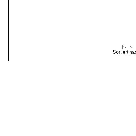
|<
<
Sortiert n