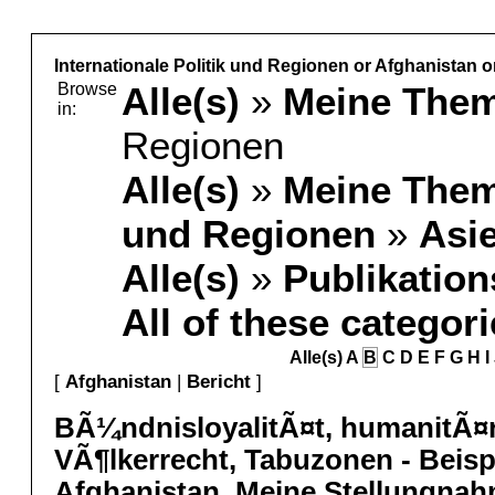
Internationale Politik und Regionen or Afghanistan o
Browse
Alle(s)
»
Meine The
in:
Regionen
Alle(s)
»
Meine The
und Regionen
»
Asi
Alle(s)
»
Publikation
All of these categor
Alle(s)
A
B
C
D
E
F
G
H
I
[
Afghanistan
|
Bericht
]
BÃ¼ndnisloyalitÃ¤t, humanitÃ¤
VÃ¶lkerrecht, Tabuzonen - Beisp
Afghanistan. Meine Stellungna