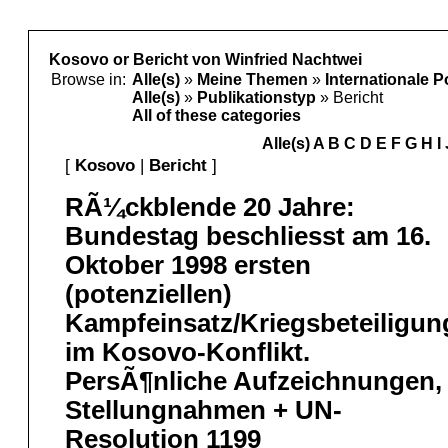
Kosovo or Bericht von Winfried Nachtwei
Browse in:
Alle(s)
»
Meine Themen
»
Internationale P
Alle(s)
»
Publikationstyp
» Bericht
All of these categories
Alle(s)
A
B
C
D
E
F
G
H
I
[
Kosovo
|
Bericht
]
RÃ¼ckblende 20 Jahre:
Bundestag beschliesst am 16.
Oktober 1998 ersten
(potenziellen)
Kampfeinsatz/Kriegsbeteiligun
im Kosovo-Konflikt.
PersÃ¶nliche Aufzeichnungen,
Stellungnahmen + UN-
Resolution 1199