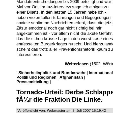
Mandatsentscheidungen bis 2009 beteiligt und war
Mal vor Ort. Im taz-Interview sage ich einiges zu
einer Bilanz. in den letzten 15 Jahren habe ich -
neben vielen tollen Erfahrungen und Begegnungen 
soviele schlimme Nachrichten erlebt, dass die jetz
Zäsur emotional noch gar nicht richtig bei mir
angekommen ist - vor allem nicht die akute Gefahr,
das die schon krasse Lage in den worst case eines
entfesselten Bürgerkrieges rutscht. Und hierzuland
scheint das trotz aller Präventionsrhetorik kaum zu
interessieren.
Weiterlesen
(1502 Wörte
[
Sicherheitspolitik und Bundeswehr
|
Internationa
Politik und Regionen
|
Afghanistan
|
Pressemitteilung
]
Tornado-Urteil: Derbe Schlapp
fÃ¼r die Fraktion Die Linke.
Veröffentlicht von: Webmaster am 3. Juli 2007 15:19:42