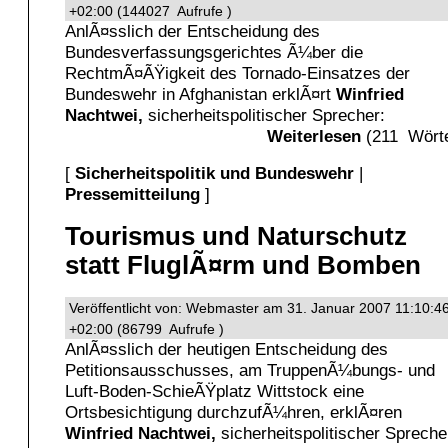
+02:00 (144027 Aufrufe )
AnlÃ¤sslich der Entscheidung des
Bundesverfassungsgerichtes Ã¼ber die
RechtmÃ¤ÃŸigkeit des Tornado-Einsatzes der
Bundeswehr in Afghanistan erklÃ¤rt
Winfried
Nachtwei,
sicherheitspolitischer Sprecher:
Weiterlesen
(211 Wörte
[
Sicherheitspolitik und Bundeswehr
|
Pressemitteilung
]
Tourismus und Naturschutz
statt FluglÃ¤rm und Bomben
Veröffentlicht von: Webmaster am 31. Januar 2007 11:10:4
+02:00 (86799 Aufrufe )
AnlÃ¤sslich der heutigen Entscheidung des
Petitionsausschusses, am TruppenÃ¼bungs- und
Luft-Boden-SchieÃŸplatz Wittstock eine
Ortsbesichtigung durchzufÃ¼hren, erklÃ¤ren
Winfried Nachtwei,
sicherheitspolitischer Spreche