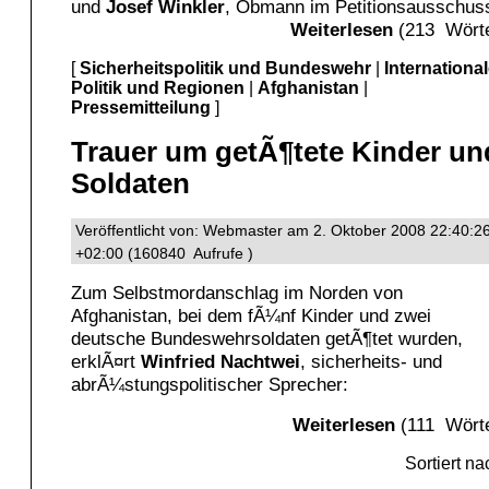
und
Josef Winkler
, Obmann im Petitionsausschus
Weiterlesen
(213 Wörte
[
Sicherheitspolitik und Bundeswehr
|
Internationa
Politik und Regionen
|
Afghanistan
|
Pressemitteilung
]
Trauer um getÃ¶tete Kinder un
Soldaten
Veröffentlicht von: Webmaster am 2. Oktober 2008 22:40:2
+02:00 (160840 Aufrufe )
Zum Selbstmordanschlag im Norden von
Afghanistan, bei dem fÃ¼nf Kinder und zwei
deutsche Bundeswehrsoldaten getÃ¶tet wurden,
erklÃ¤rt
Winfried Nachtwei
, sicherheits- und
abrÃ¼stungspolitischer Sprecher:
Weiterlesen
(111 Wört
Sortiert n