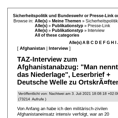
Sicherheitspolitik und Bundeswehr or Presse-Link or
Browse in:
Alle(s)
»
Meine Themen
» Sicherheitspolit
Alle(s)
»
Publikationstyp
» Presse-Link
Alle(s)
»
Publikationstyp
» Interview
All of these categories
Alle(s)
A
B
C
D
E
F
G
H
I
[
Afghanistan
|
Interview
]
TAZ-Interview zum
Afghanistanabzug: "Man nennt
das Niederlage", Leserbrief +
Deutsche Welle zu OrtskrÃ¤fte
Veröffentlicht von: Nachtwei am 3. Juli 2021 18:08:18 +02:0
(73214 Aufrufe )
Von Anfang an habe ich den militärisch-zivilen
Afghanistaneinsatz intensiv verfolgt, war an 20