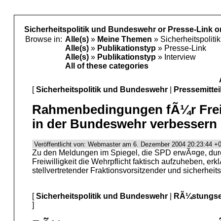
Sicherheitspolitik und Bundeswehr or Presse-Link or
Browse in:
Alle(s)
»
Meine Themen
» Sicherheitspolit
Alle(s)
»
Publikationstyp
» Presse-Link
Alle(s)
»
Publikationstyp
» Interview
All of these categories
[
Sicherheitspolitik und Bundeswehr
|
Pressemittei
Rahmenbedingungen fÃ¼r Freiw
in der Bundeswehr verbessern
Veröffentlicht von: Webmaster am 6. Dezember 2004 20:23:44 +0
Zu den Meldungen im Spiegel, die SPD erwÃ¤ge, dur
Freiwilligkeit die Wehrpflicht faktisch aufzuheben, erk
stellvertretender Fraktionsvorsitzender und sicherheits
[
Sicherheitspolitik und Bundeswehr
|
RÃ¼stungse
]