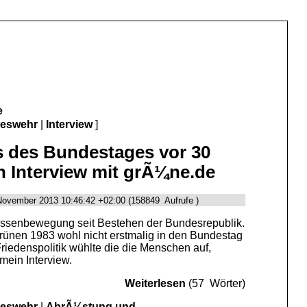
e
deswehr
|
Interview
]
 des Bundestages vor 30
n Interview mit grÃ¼ne.de
 November 2013 10:46:42 +02:00 (158849 Aufrufe )
assenbewegung seit Bestehen der Bundesrepublik.
ünen 1983 wohl nicht erstmalig in den Bundestag
riedenspolitik wühlte die die Menschen auf,
 mein Interview.
Weiterlesen
(57 Wörter)
deswehr
|
AbrÃ¼stung und