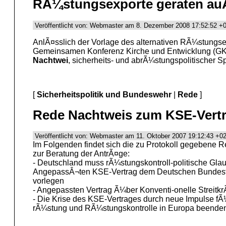
RÃ¼stungsexporte geraten auÃ
Veröffentlicht von: Webmaster am 8. Dezember 2008 17:52:52 +0
AnlÃ¤sslich der Vorlage des alternativen RÃ¼stungse
Gemeinsamen Konferenz Kirche und Entwicklung (GK
Nachtwei
, sicherheits- und abrÃ¼stungspolitischer S
[
Sicherheitspolitik und Bundeswehr
|
Rede
]
Rede Nachtweis zum KSE-Vert
Veröffentlicht von: Webmaster am 11. Oktober 2007 19:12:43 +02
Im Folgenden findet sich die zu Protokoll gegebene 
zur Beratung der AntrÃ¤ge:
- Deutschland muss rÃ¼stungskontroll-politische Gla
AngepassÂ¬ten KSE-Vertrag dem Deutschen Bundest
vorlegen
- Angepassten Vertrag Ã¼ber Konventi-onelle StreitkrÃ¤
- Die Krise des KSE-Vertrages durch neue Impulse fÃ
rÃ¼stung und RÃ¼stungskontrolle in Europa beende