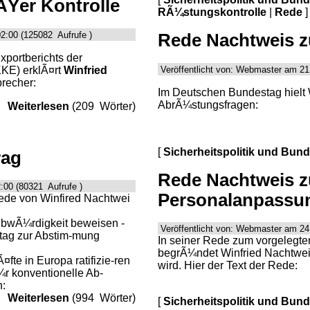
Ÿer Kontrolle
RÃ¼stungskontrolle
|
Rede
]
2:00 (125082 Aufrufe )
Rede Nachtweis 
xportberichts der
KE) erklÃ¤rt
Winfried
Veröffentlicht von: Webmaster am 21
precher:
Im Deutschen Bundestag hielt 
AbrÃ¼stungsfragen:
Weiterlesen
(209 Wörter)
[
Sicherheitspolitik und Bun
rag
Rede Nachtweis 
:00 (80321 Aufrufe )
Personalanpassu
Rede von Winfired Nachtwei
ubwÃ¼rdigkeit beweisen -
Veröffentlicht von: Webmaster am 24
ag zur Abstim-mung
In seiner Rede zum vorgelegt
begrÃ¼ndet Winfried Nachtwei,
fte in Europa ratifizie-ren
wird. Hier der Text der Rede:
¼r konventionelle Ab-
n:
Weiterlesen
(994 Wörter)
[
Sicherheitspolitik und Bun