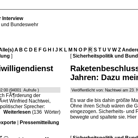
 Interview
ik und Bundeswehr
Alle(s)
A
B
C
D
E
F
G
H
I
J
K
L
M
N
O
P
R
S
T
U
V
W
Z
Ander
lung
]
[
Sicherheitspolitik und Bun
illigendienst
Raketenbeschluss
Jahren: Dazu mei
2:00 (94001 Aufrufe )
Veröffentlicht von: Nachtwei am 23.
ch FÃ¶rderung der
Es war die bis dahin größte M
lÃ¤rt Winfried Nachtwei,
Ohne ihren Schub wären die Gr
politischer Sprecher:
eingezogen. Sicherheits- und F
Weiterlesen
(136 Wörter)
bewegte und spaltete sie. Hier
xporte
|
Pressemitteilung
[
Sicherheitspolitik und Bun