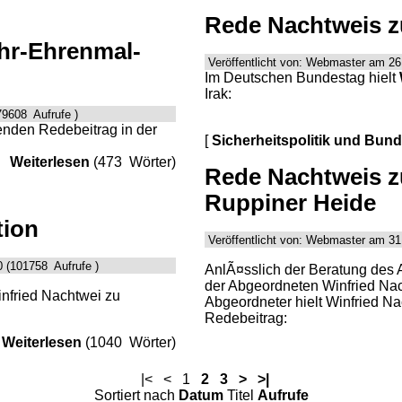
Rede Nachtweis zu
hr-Ehrenmal-
Veröffentlicht von: Webmaster am 26
Im Deutschen Bundestag hielt
Irak:
79608 Aufrufe )
enden Redebeitrag in der
[
Sicherheitspolitik und Bun
Weiterlesen
(473 Wörter)
Rede Nachtweis zu
Ruppiner Heide
tion
Veröffentlicht von: Webmaster am 31
 (101758 Aufrufe )
AnlÃ¤sslich der Beratung des A
der Abgeordneten Winfried Nach
nfried Nachtwei zu
Abgeordneter hielt Winfried N
Redebeitrag:
Weiterlesen
(1040 Wörter)
|<
<
1
2
3
>
>|
Sortiert nach
Datum
Titel
Aufrufe