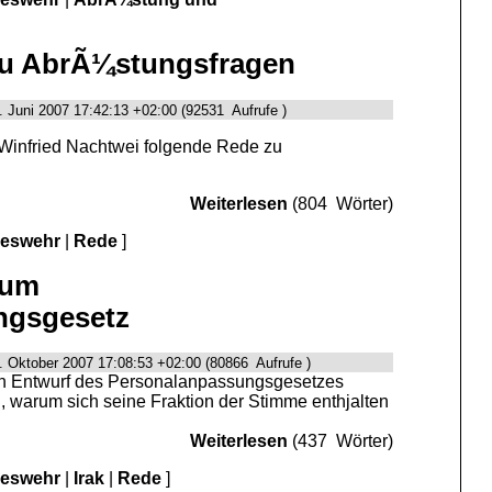
zu AbrÃ¼stungsfragen
. Juni 2007 17:42:13 +02:00 (92531 Aufrufe )
Winfried Nachtwei folgende Rede zu
Weiterlesen
(804 Wörter)
deswehr
|
Rede
]
zum
ngsgesetz
. Oktober 2007 17:08:53 +02:00 (80866 Aufrufe )
en Entwurf des Personalanpassungsgesetzes
 warum sich seine Fraktion der Stimme enthjalten
Weiterlesen
(437 Wörter)
deswehr
|
Irak
|
Rede
]