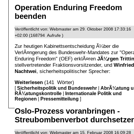
Operation Enduring Freedom
beenden
Veröffentlicht von: Webmaster am 29. Oktober 2008 17:33:16
+02:00 (168794 Aufrufe )
Zur heutigen Kabinettsentscheidung Ã¼ber die
VerlÃ¤ngerung des Bundeswehr-Mandates zur "Opera
Enduring Freedom" (OEF) erklÃ¤ren
JÃ¼rgen Tritti
stellvertretender Fraktionsvorsitzender, und
Winfried
Nachtwei
, sicherheitspolitischer Sprecher:
Weiterlesen
(141 Wörter)
[
Sicherheitspolitik und Bundeswehr
|
AbrÃ¼stung 
RÃ¼stungskontrolle
|
Internationale Politik und
Regionen
|
Pressemitteilung
]
Oslo-Prozess voranbringen -
Streubombenverbot durchsetze
Veröffentlicht von: Webmaster am 15. Februar 2008 16:09:28