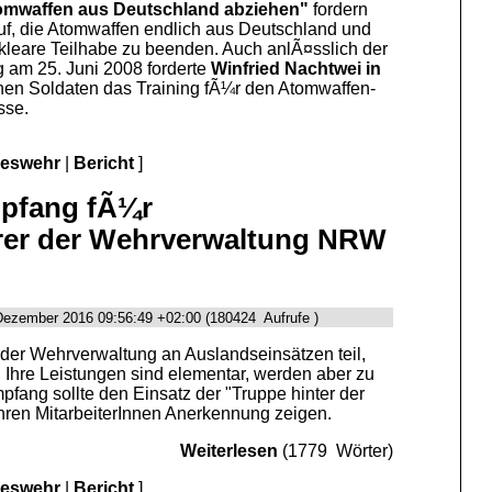
tomwaffen aus Deutschland abziehen"
fordern
uf, die Atomwaffen endlich aus Deutschland und
leare Teilhabe zu beenden. Auch anlÃ¤sslich der
 am 25. Juni 2008 forderte
Winfried Nachtwei in
hen Soldaten das Training fÃ¼r den Atomwaffen-
sse.
deswehr
|
Bericht
]
mpfang fÃ¼r
rer der Wehrverwaltung NRW
 Dezember 2016 09:56:49 +02:00 (180424 Aufrufe )
er Wehrverwaltung an Auslandseinsätzen teil,
. Ihre Leistungen sind elementar, werden aber zu
ng sollte den Einsatz der "Truppe hinter der
hren MitarbeiterInnen Anerkennung zeigen.
Weiterlesen
(1779 Wörter)
deswehr
|
Bericht
]