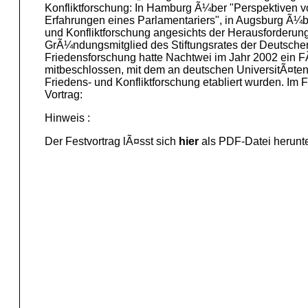
Konfliktforschung: In Hamburg Ã¼ber "Perspektiven vo
Erfahrungen eines Parlamentariers", in Augsburg Ã¼b
und Konfliktforschung angesichts der Herausforderung 
GrÃ¼ndungsmitglied des Stiftungsrates der Deutschen
Friedensforschung hatte Nachtwei im Jahr 2002 ein
mitbeschlossen, mit dem an deutschen UniversitÃ¤te
Friedens- und Konfliktforschung etabliert wurden. Im
Vortrag:
Hinweis :
Der Festvortrag lÃ¤sst sich
hier
als PDF-Datei herunte