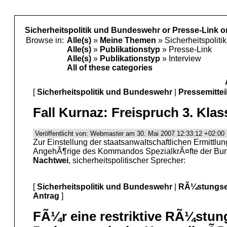
Sicherheitspolitik und Bundeswehr or Presse-Link or
Browse in:
Alle(s)
»
Meine Themen
» Sicherheitspolit
Alle(s)
»
Publikationstyp
» Presse-Link
Alle(s)
»
Publikationstyp
» Interview
All of these categories
[
Sicherheitspolitik und Bundeswehr
|
Pressemittei
Fall Kurnaz: Freispruch 3. Klas
Veröffentlicht von: Webmaster am 30. Mai 2007 12:33:12 +02:00 
Zur Einstellung der staatsanwaltschaftlichen Ermittl
AngehÃ¶rige des Kommandos SpezialkrÃ¤fte der Bun
Nachtwei
, sicherheitspolitischer Sprecher:
[
Sicherheitspolitik und Bundeswehr
|
RÃ¼stungse
Antrag
]
FÃ¼r eine restriktive RÃ¼stung