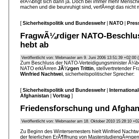
erÃ¼brigt sich dann ja. Doch bei immer mehr Mensch
machen und die beunruhigt sind, verfÃ¤ngt das nicht 
[
Sicherheitspolitik und Bundeswehr
|
NATO
|
Pres
FragwÃ¼rdiger NATO-Beschlus
hebt ab
Veröffentlicht von: Webmaster am 9. Juni 2006 13:51:39 +02:00 
Zum Beschluss der NATO-Verteidigungsminister Ã¼be
NATO erklÃ¤ren
JÃ¼rgen Trittin
, stellvertretender F
Winfried Nachtwei
, sicherheitspolitischer Sprecher:
[
Sicherheitspolitik und Bundeswehr
|
Internationa
Afghanistan
|
Vortrag
]
Friedensforschung und Afghan
Veröffentlicht von: Webmaster am 18. Oktober 2010 15:28:10 +02
Zu Beginn des Wintersemesters hielt Winfried Nachtw
der feierlichen ErÃ¶ffnung von MasterstudiengÃ¤ngen