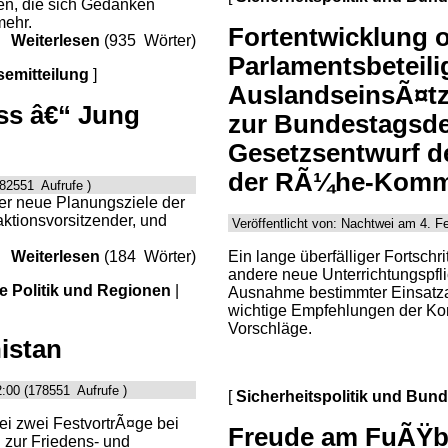
en, die sich Gedanken
mehr.
Fortentwicklung 
Weiterlesen
(935 Wörter)
Parlamentsbeteili
semitteilung
]
AuslandseinsÃ¤tz
s â€“ Jung
zur Bundestagsde
Gesetzsentwurf de
der RÃ¼he-Komm
(82551 Aufrufe )
r neue Planungsziele der
raktionsvorsitzender, und
Veröffentlicht von: Nachtwei am 4. F
Ein lange überfälliger Fortschr
Weiterlesen
(184 Wörter)
andere neue Unterrichtungspflic
le Politik und Regionen
|
Ausnahme bestimmter Einsatzar
wichtige Empfehlungen der Ko
Vorschläge.
istan
:00 (178551 Aufrufe )
[
Sicherheitspolitik und Bun
ei zwei FestvortrÃ¤ge bei
Freude am FuÃŸbal
 zur Friedens- und