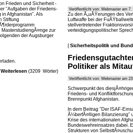
n Frieden und Sicherheit -
er "Aufgaben der Friedens-
Veröffentlicht von: Webmaster am 7.
Zu den Ã„uÃŸerungen des Vert
in Afghanistan". Als
Luftwaffe bei der FuÃŸballwelt
 Stiftung
stellvertretender Fraktionsvors
 FÃ¶rderprogramm
verteidigungspolitischer Sprec
n MasterstudiengÃ¤nge zur
 Folgenden der Augsburger
[
Sicherheitspolitik und Bun
Friedensgutachten
rladen.
Politiker als Mitau
Weiterlesen
(3209 Wörter)
Veröffentlicht von: Webmaster am 23
Schwerpunkt des diesjÃ¤hrigen
Friedens- und Konfliktforschu
Brennpunkt Afghanistan.
In dem Beitrag "Der ISAF-Eins
Ã¼berfÃ¤lligen Bilanzierung" 
Krise des internationalen Afg
Bundeswehreinsatzes dabei. Er
Strukturen von SelbsttÃ¤usch