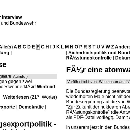
 Interview
ik und Bundeswehr
Alle(s)
A
B
C
D
E
F
G
H
I
J
K
L
M
N
O
P
R
S
T
U
V
W
Z
Ander
lung
]
[
Sicherheitspolitik und Bun
RÃ¼stungskontrolle
|
Dokum
se
FÃ¼r eine atomwa
(86878 Aufrufe )
ungen gegen zwei
Veröffentlicht von: Webmaster am 27
deswehr erklÃ¤rt
Winfried
Die Bundesregierung beantwor
wiederholten Male nicht mit d
Weiterlesen
(217 Wörter)
Bundesregierung auf die von 
xporte
|
Demokratie
|
"Zur Zukunft der nuklearen Ab
RÃ¼stungskontrolle" (die Antwor
als PDF-Datei vorliegt). Damit
sexportpolitik -
In unserem jetzt in den Bunde