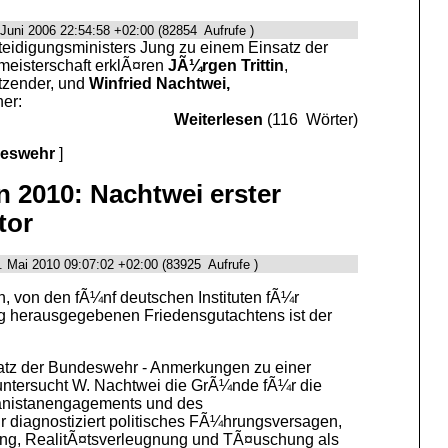
 Juni 2006 22:54:58 +02:00 (82854 Aufrufe )
eidigungsministers Jung zu einem Einsatz der
meisterschaft erklÃ¤ren
JÃ¼rgen Trittin
,
itzender, und
Winfried Nachtwei,
her:
Weiterlesen
(116 Wörter)
deswehr
]
 2010: Nachtwei erster
tor
. Mai 2010 09:07:02 +02:00 (83925 Aufrufe )
, von den fÃ¼nf deutschen Instituten fÃ¼r
ng herausgegebenen Friedensgutachtens ist der
atz der Bundeswehr - Anmerkungen zu einer
untersucht W. Nachtwei die GrÃ¼nde fÃ¼r die
hanistanengagements und des
 diagnostiziert politisches FÃ¼hrungsversagen,
ung, RealitÃ¤tsverleugnung und TÃ¤uschung als