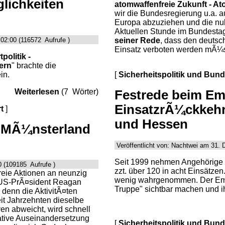
lichkeiten
atomwaffenfreie Zukunft - A
wir die Bundesregierung u.a. a
Europa abzuziehen und die nuk
Aktuellen Stunde im Bundestag
02:00 (116572 Aufrufe )
seiner Rede
, dass den deutsc
Einsatz verboten werden mÃ¼
olitik -
ern
" brachte die
in.
[
Sicherheitspolitik und Bun
Weiterlesen
(7 Wörter)
Festrede beim E
EinsatzrÃ¼ckkeh
t
]
und Hessen
s MÃ¼nsterland
Veröffentlicht von: Nachtwei am 31.
Seit 1999 nehmen Angehörige d
 (109185 Aufrufe )
zzt. über 120 in acht Einsätzen
reie Aktionen an neunzig
wenig wahrgenommen. Der Empfa
 US-PrÃ¤sident Reagan
Truppe" sichtbar machen und i
 denn die AktivitÃ¤ten
it Jahrzehnten dieselbe
en abweicht, wird schnell
tative Auseinandersetzung
[
Sicherheitspolitik und Bun