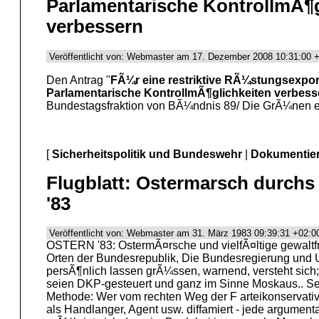
Parlamentarische KontrollmÃ¶g
verbessern
Veröffentlicht von: Webmaster am 17. Dezember 2008 10:31:00 +
Den Antrag "
FÃ¼r eine restriktive RÃ¼stungsexportp
Parlamentarische KontrollmÃ¶glichkeiten verbess
Bundestagsfraktion von BÃ¼ndnis 89/ Die GrÃ¼nen e
[
Sicherheitspolitik und Bundeswehr
|
Dokumentier
Flugblatt: Ostermarsch durch
'83
Veröffentlicht von: Webmaster am 31. März 1983 09:39:31 +02:00
OSTERN '83: OstermÃ¤rsche und vielfÃ¤ltige gewaltf
Orten der Bundesrepublik, Die Bundesregierung und
persÃ¶nlich lassen grÃ¼ssen, warnend, versteht sich;
seien DKP-gesteuert und ganz im Sinne Moskaus.. Se
Methode: Wer vom rechten Weg der F arteikonservativ
als Handlanger, Agent usw. diffamiert - jede argumen