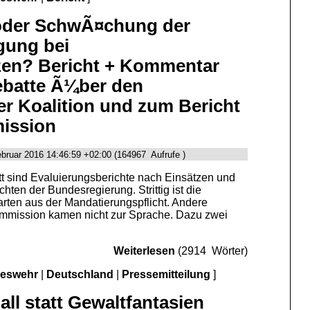
oder SchwÃ¤chung der
gung bei
en? Bericht + Kommentar
batte Ã¼ber den
r Koalition und zum Bericht
ission
ebruar 2016 14:46:59 +02:00 (164967 Aufrufe )
itt sind Evaluierungsberichte nach Einsätzen und
hten der Bundesregierung. Strittig ist die
ten aus der Mandatierungspflicht. Andere
mmission kamen nicht zur Sprache. Dazu zwei
Weiterlesen
(2914 Wörter)
deswehr
|
Deutschland
|
Pressemitteilung
]
l statt Gewaltfantasien