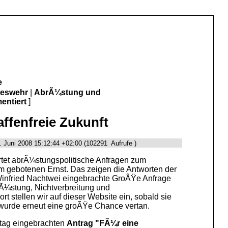
e
deswehr
|
AbrÃ¼stung und
entiert
]
ffenfreie Zukunft
. Juni 2008 15:12:44 +02:00 (102291 Aufrufe )
tet abrÃ¼stungspolitische Anfragen zum
em gebotenen Ernst. Das zeigen die Antworten der
Winfried Nachtwei eingebrachte GroÃŸe Anfrage
rÃ¼stung, Nichtverbreitung und
t stellen wir auf dieser Website ein, sobald sie
 wurde erneut eine groÃŸe Chance vertan.
stag eingebrachten
Antrag "FÃ¼r eine