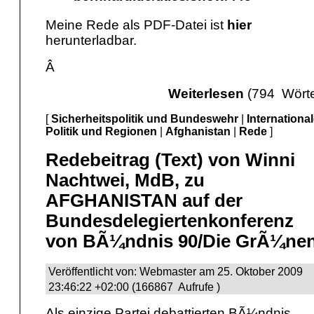
Meine Rede als PDF-Datei ist
hier
herunterladbar.
Â
Weiterlesen
(794 Wörte
[
Sicherheitspolitik und Bundeswehr
|
Internationa
Politik und Regionen
|
Afghanistan
|
Rede
]
Redebeitrag (Text) von Winni
Nachtwei, MdB, zu
AFGHANISTAN auf der
Bundesdelegiertenkonferenz
von BÃ¼ndnis 90/Die GrÃ¼ne
Veröffentlicht von: Webmaster am 25. Oktober 2009
23:46:22 +02:00 (166867 Aufrufe )
Als einzige Partei debattierten BÃ¼ndnis