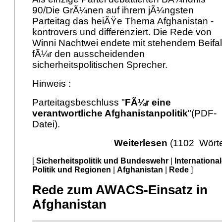
90/Die GrÃ¼nen auf ihrem jÃ¼ngsten
Parteitag das heiÃŸe Thema Afghanistan -
kontrovers und differenziert. Die Rede von
Winni Nachtwei endete mit stehendem Beifal
fÃ¼r den ausscheidenden
sicherheitspolitischen Sprecher.
Hinweis :
Parteitagsbeschluss "
FÃ¼r eine
verantwortliche Afghanistanpolitik
"(PDF-
Datei).
Weiterlesen
(1102 Wörte
[
Sicherheitspolitik und Bundeswehr
|
Internationa
Politik und Regionen
|
Afghanistan
|
Rede
]
Rede zum AWACS-Einsatz in
Afghanistan