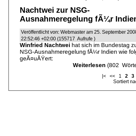
Nachtwei zur NSG-
Ausnahmeregelung fÃ¼r Indie
Veröffentlicht von: Webmaster am 25. September 200
22:52:46 +02:00 (155717 Aufrufe )
Winfried Nachtwei
hat sich im Bundestag z
NSG-Ausnahmeregelung fÃ¼r Indien wie fol
geÃ¤uÃŸert:
Weiterlesen
(802 Wörte
|<
<<
1
2
3
Sortiert n