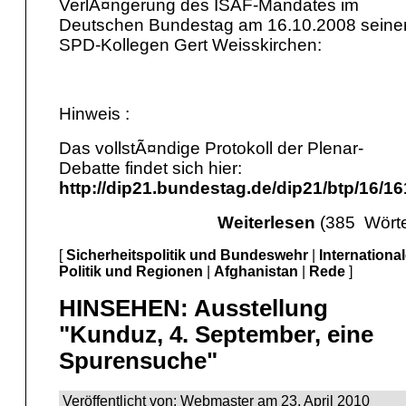
VerlÃ¤ngerung des ISAF-Mandates im
Deutschen Bundestag am 16.10.2008 sein
SPD-Kollegen Gert Weisskirchen:
Hinweis :
Das vollstÃ¤ndige Protokoll der Plenar-
Debatte findet sich hier:
http://dip21.bundestag.de/dip21/btp/16/16
Weiterlesen
(385 Wörte
[
Sicherheitspolitik und Bundeswehr
|
Internationa
Politik und Regionen
|
Afghanistan
|
Rede
]
HINSEHEN: Ausstellung
"Kunduz, 4. September, eine
Spurensuche"
Veröffentlicht von: Webmaster am 23. April 2010