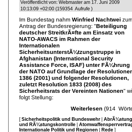
Veröffentlicht von: Webmaster am 17. Juni 2009
10:13:09 +02:00 (159354 Aufrufe )
Im Bundestag nahm
Winfried Nachtwei
zu
Antrag der Bundesregierung: "
Beteiligung
deutscher StreitkrÃ¤fte am Einsatz von
NATO-AWACS im Rahmen der
Internationalen
SicherheitsunterstÃ¼tzungstruppe in
Afghanistan (International Security
Assistance Force, ISAF) unter FÃ¼hrung
der NATO auf Grundlage der Resolutione
1386 (2001) und folgender Resolutionen,
zuletzt Resolution 1833 (2008) des
Sicherheitsrats der Vereinten Nationen
" w
folgt Stellung:
Weiterlesen
(914 Wörte
[
Sicherheitspolitik und Bundeswehr
|
AbrÃ¼stun
und RÃ¼stungskontrolle
|
Atomwaffensperrvertra
Internationale Politik und Regionen
|
Rede
]