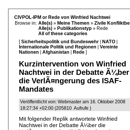
CIVPOL-IPM or Rede von Winfried Nachtwei
Browse in:
Alle(s)
»
Meine Themen
»
Zivile Konflikt
Alle(s)
»
Publikationstyp
» Rede
All of these categories
[
Sicherheitspolitik und Bundeswehr
|
NATO
|
Internationale Politik und Regionen
|
Vereinte
Nationen
|
Afghanistan
|
Rede
]
Kurzintervention von Winfried
Nachtwei in der Debatte Ã¼ber
die VerlÃ¤ngerung des ISAF-
Mandates
Veröffentlicht von: Webmaster am 16. Oktober 2008
18:27:34 +02:00 (205810 Aufrufe )
Mit folgender Replik antwortete Winfried
Nachtwei in der Debatte Ã¼ber die