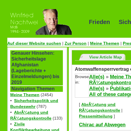
Frieden Sich
Auf dieser Website suchen
|
Zur Person
|
Meine Themen
|
Pre
Genauer Hinsehen:
View Article Map
Sicherheitslage
Afghanistan
Atomwaffensperrvertrag 
(Lageberichte +
Alle(s)
»
Meine T
Einzelmeldungen) bis
Browse
in:
RÃ¼stungskontro
2019
Alle(s)
»
Publikat
Navigation Themen
All of these categ
Meine Themen
(2454)
•
Sicherheitspolitik und
[
AbrÃ¼stung und
Bundeswehr
(787)
RÃ¼stungskontrolle
|
•
AbrÃ¼stung und
Pressemitteilung
]
RÃ¼stungskontrolle
(133)
Chirac auf Abwegen
•
Zivile
Konfliktbearbeitung und