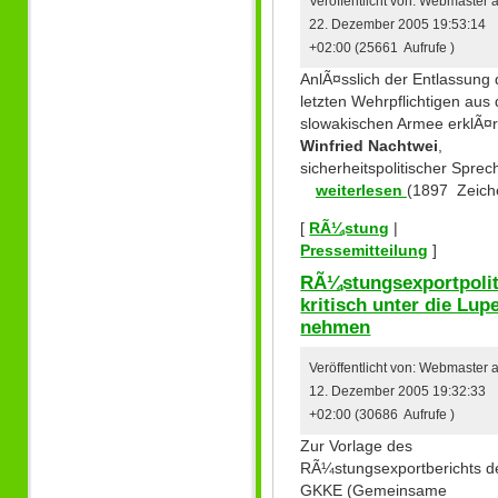
Veröffentlicht von: Webmaster
22. Dezember 2005 19:53:14
+02:00 (25661 Aufrufe )
AnlÃ¤sslich der Entlassung 
letzten Wehrpflichtigen aus 
slowakischen Armee erklÃ¤r
Winfried Nachtwei
,
sicherheitspolitischer Sprec
weiterlesen
(1897 Zeich
[
RÃ¼stung
|
Pressemitteilung
]
RÃ¼stungsexportpolit
kritisch unter die Lup
nehmen
Veröffentlicht von: Webmaster
12. Dezember 2005 19:32:33
+02:00 (30686 Aufrufe )
Zur Vorlage des
RÃ¼stungsexportberichts d
GKKE (Gemeinsame