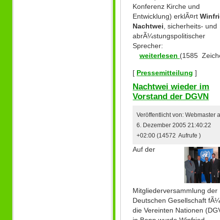
Konferenz Kirche und
Entwicklung) erklÃ¤rt
Winfr
Nachtwei
, sicherheits- und
abrÃ¼stungspolitischer
Sprecher:
weiterlesen
(1585 Zeich
[
Pressemitteilung
]
Nachtwei wieder im
Vorstand der DGVN
Veröffentlicht von: Webmaster
6. Dezember 2005 21:40:22
+02:00 (14572 Aufrufe )
Auf der
Mitgliederversammlung der
Deutschen Gesellschaft fÃ¼
die Vereinten Nationen (DG
in Bonn wurde Winfried