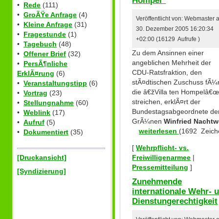
Hompel"
•
Rede
(111)
•
GroÃŸe Anfrage
(4)
Veröffentlicht von: Webmaster
•
Kleine Anfrage
(31)
30. Dezember 2005 16:20:34
•
Fragestunde
(1)
+02:00 (16129 Aufrufe )
•
Tagebuch
(48)
Zu dem Ansinnen einer
•
Offener Brief
(32)
angeblichen Mehrheit der
•
PersÃ¶nliche
CDU-Ratsfraktion, den
ErklÃ¤rung
(6)
stÃ¤dtischen Zuschuss fÃ¼
•
Veranstaltungstipp
(6)
die â€žVilla ten Hompelâ€œ
•
Vortrag
(23)
streichen, erklÃ¤rt der
•
Stellungnahme
(60)
Bundestagsabgeordnete de
•
Weblink
(17)
GrÃ¼nen
Winfried Nachtw
•
Aufruf
(5)
weiterlesen
(1692 Zeich
•
Dokumentiert
(35)
[
Wehrpflicht- vs.
[Druckansicht]
Freiwilligenarmee
|
Pressemitteilung
]
[Syndizierung]
Zunehmende
internationale Wehr- 
Dienstungerechtigkeit