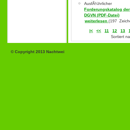
AusfÃ¼hrlicher
Forderungskatalog der
DGVN (PDF-Datei)
weiterlesen
(197 Zeich
|<
<<
11
12
13
Sortiert 
© Copyright 2013 Nachtwei