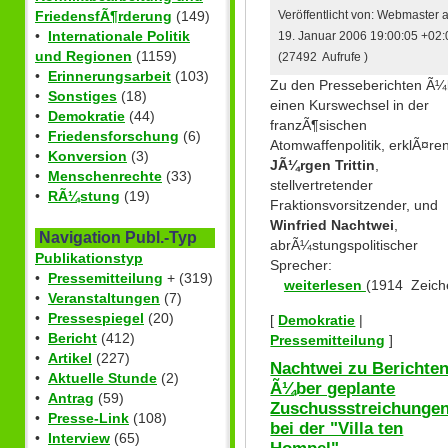
FriedensfÃ¶rderung
(149)
Veröffentlicht von: Webmaster
•
Internationale Politik
19. Januar 2006 19:00:05 +02:
und Regionen
(1159)
(27492 Aufrufe )
•
Erinnerungsarbeit
(103)
Zu den Presseberichten Ã¼
•
Sonstiges
(18)
einen Kurswechsel in der
•
Demokratie
(44)
franzÃ¶sischen
•
Friedensforschung
(6)
Atomwaffenpolitik, erklÃ¤re
•
Konversion
(3)
JÃ¼rgen Trittin
,
•
Menschenrechte
(33)
stellvertretender
•
RÃ¼stung
(19)
Fraktionsvorsitzender, und
Winfried Nachtwei
,
Navigation Publ.-Typ
abrÃ¼stungspolitischer
Publikationstyp
Sprecher:
•
Pressemitteilung
+ (319)
weiterlesen
(1914 Zeich
•
Veranstaltungen
(7)
•
Pressespiegel
(20)
[
Demokratie
|
•
Bericht
(412)
Pressemitteilung
]
•
Artikel
(227)
Nachtwei zu Berichte
•
Aktuelle Stunde
(2)
Ã¼ber geplante
•
Antrag
(59)
Zuschussstreichunge
•
Presse-Link
(108)
bei der "Villa ten
•
Interview
(65)