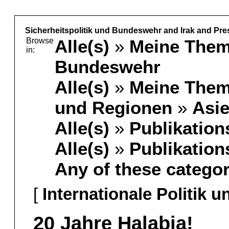
Sicherheitspolitik und Bundeswehr and Irak and Pre
Browse
Alle(s)
»
Meine The
in:
Bundeswehr
Alle(s)
»
Meine The
und Regionen
»
Asi
Alle(s)
»
Publikation
Alle(s)
»
Publikation
Any of these categor
[
Internationale Politik 
20 Jahre Halabja!