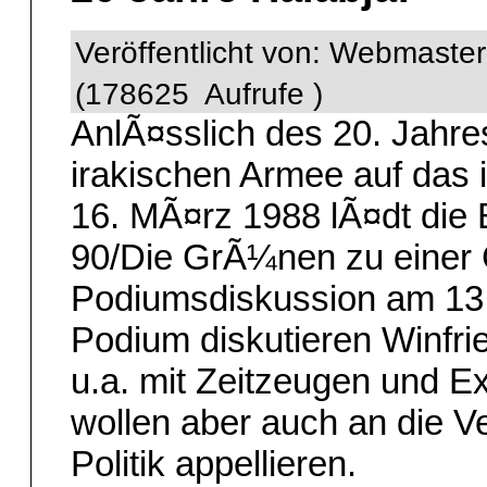
Veröffentlicht von: Webmaste
(178625 Aufrufe )
AnlÃ¤sslich des 20. Jahres
irakischen Armee auf das 
16. MÃ¤rz 1988 lÃ¤dt die
90/Die GrÃ¼nen zu einer 
Podiumsdiskussion am 13. 
Podium diskutieren Winfri
u.a. mit Zeitzeugen und E
wollen aber auch an die V
Politik appellieren.