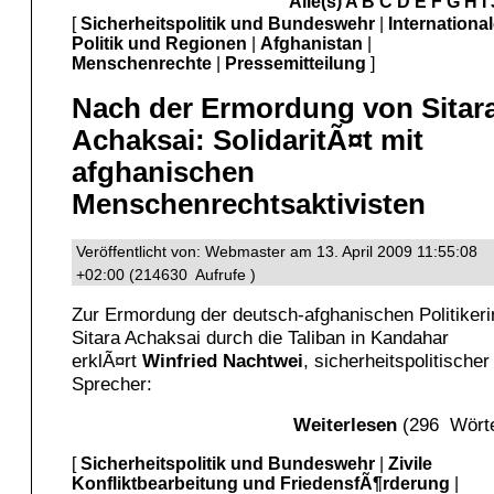
Alle(s)
A
B
C
D
E
F
G
H
I
[
Sicherheitspolitik und Bundeswehr
|
Internationa
Politik und Regionen
|
Afghanistan
|
Menschenrechte
|
Pressemitteilung
]
Nach der Ermordung von Sitar
Achaksai: SolidaritÃ¤t mit
afghanischen
Menschenrechtsaktivisten
Veröffentlicht von: Webmaster am 13. April 2009 11:55:08
+02:00 (214630 Aufrufe )
Zur Ermordung der deutsch-afghanischen Politikeri
Sitara Achaksai durch die Taliban in Kandahar
erklÃ¤rt
Winfried Nachtwei
, sicherheitspolitischer
Sprecher:
Weiterlesen
(296 Wörte
[
Sicherheitspolitik und Bundeswehr
|
Zivile
Konfliktbearbeitung und FriedensfÃ¶rderung
|