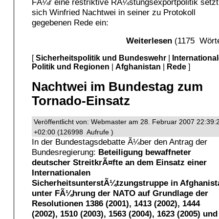
FÃ¼r eine restriktive RÃ¼stungsexportpolitik setzt
sich Winfried Nachtwei in seiner zu Protokoll
gegebenen Rede ein:
Weiterlesen
(1175 Wörte
[
Sicherheitspolitik und Bundeswehr
|
Internationa
Politik und Regionen
|
Afghanistan
|
Rede
]
Nachtwei im Bundestag zum
Tornado-Einsatz
Veröffentlicht von: Webmaster am 28. Februar 2007 22:39:
+02:00 (126998 Aufrufe )
In der Bundestagsdebatte Ã¼ber den Antrag der
Bundesregierung:
Beteiligung bewaffneter
deutscher StreitkrÃ¤fte an dem Einsatz einer
Internationalen
SicherheitsunterstÃ¼tzungstruppe in Afghanist
unter FÃ¼hrung der NATO auf Grundlage der
Resolutionen 1386 (2001), 1413 (2002), 1444
(2002), 1510 (2003), 1563 (2004), 1623 (2005) und