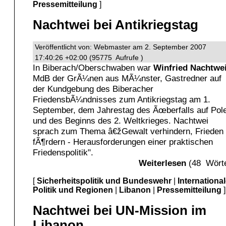
Pressemitteilung
]
Nachtwei bei Antikriegstag
Veröffentlicht von: Webmaster am 2. September 2007
17:40:26 +02:00 (95775 Aufrufe )
In Biberach/Oberschwaben war
Winfried Nachtwe
MdB der GrÃ¼nen aus MÃ¼nster, Gastredner auf
der Kundgebung des Biberacher
FriedensbÃ¼ndnisses zum Antikriegstag am 1.
September, dem Jahrestag des Ãœberfalls auf Pol
und des Beginns des 2. Weltkrieges. Nachtwei
sprach zum Thema â€žGewalt verhindern, Frieden
fÃ¶rdern - Herausforderungen einer praktischen
Friedenspolitik".
Weiterlesen
(48 Wörte
[
Sicherheitspolitik und Bundeswehr
|
Internationa
Politik und Regionen
|
Libanon
|
Pressemitteilung
]
Nachtwei bei UN-Mission im
Libanon