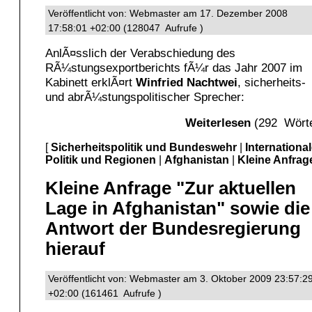
Veröffentlicht von: Webmaster am 17. Dezember 2008
17:58:01 +02:00 (128047 Aufrufe )
AnlÃ¤sslich der Verabschiedung des
RÃ¼stungsexportberichts fÃ¼r das Jahr 2007 im
Kabinett erklÃ¤rt
Winfried Nachtwei
, sicherheits-
und abrÃ¼stungspolitischer Sprecher:
Weiterlesen
(292 Wörte
[
Sicherheitspolitik und Bundeswehr
|
Internationa
Politik und Regionen
|
Afghanistan
|
Kleine Anfrag
Kleine Anfrage "Zur aktuellen
Lage in Afghanistan" sowie die
Antwort der Bundesregierung
hierauf
Veröffentlicht von: Webmaster am 3. Oktober 2009 23:57:2
+02:00 (161461 Aufrufe )