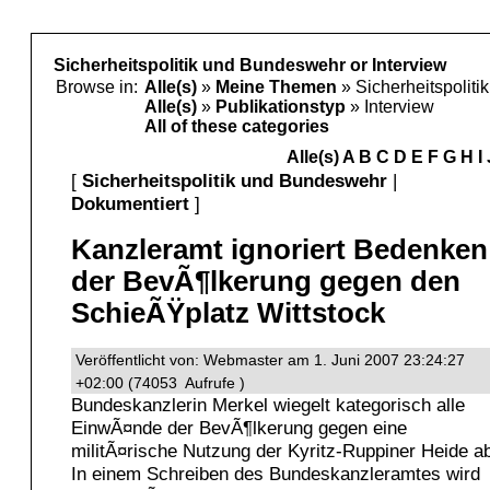
Sicherheitspolitik und Bundeswehr or Interview
Browse in:
Alle(s)
»
Meine Themen
» Sicherheitspolit
Alle(s)
»
Publikationstyp
» Interview
All of these categories
Alle(s)
A
B
C
D
E
F
G
H
I
[
Sicherheitspolitik und Bundeswehr
|
Dokumentiert
]
Kanzleramt ignoriert Bedenken
der BevÃ¶lkerung gegen den
SchieÃŸplatz Wittstock
Veröffentlicht von: Webmaster am 1. Juni 2007 23:24:27
+02:00 (74053 Aufrufe )
Bundeskanzlerin Merkel wiegelt kategorisch alle
EinwÃ¤nde der BevÃ¶lkerung gegen eine
militÃ¤rische Nutzung der Kyritz-Ruppiner Heide a
In einem Schreiben des Bundeskanzleramtes wird