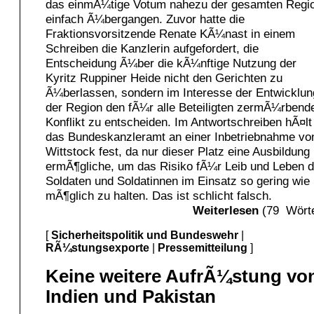
das einmÃ¼tige Votum nahezu der gesamten Regi
einfach Ã¼bergangen. Zuvor hatte die
Fraktionsvorsitzende Renate KÃ¼nast in einem
Schreiben die Kanzlerin aufgefordert, die
Entscheidung Ã¼ber die kÃ¼nftige Nutzung der
Kyritz Ruppiner Heide nicht den Gerichten zu
Ã¼berlassen, sondern im Interesse der Entwicklun
der Region den fÃ¼r alle Beteiligten zermÃ¼rbend
Konflikt zu entscheiden. Im Antwortschreiben hÃ¤lt
das Bundeskanzleramt an einer Inbetriebnahme vo
Wittstock fest, da nur dieser Platz eine Ausbildung
ermÃ¶gliche, um das Risiko fÃ¼r Leib und Leben d
Soldaten und Soldatinnen im Einsatz so gering wie
mÃ¶glich zu halten. Das ist schlicht falsch.
Weiterlesen
(79 Wörte
[
Sicherheitspolitik und Bundeswehr
|
RÃ¼stungsexporte
|
Pressemitteilung
]
Keine weitere AufrÃ¼stung vo
Indien und Pakistan