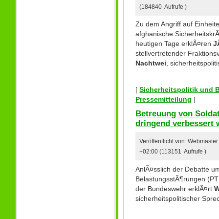
(184840 Aufrufe )
Zu dem Angriff auf Einhei
afghanische Sicherheitskr
heutigen Tage erklÃ¤ren
J
stellvertretender Fraktion
Nachtwei
, sicherheitspoli
[
Sicherheitspolitik und
Pressemitteilung
]
Betreuung von Solda
dringend verbessert
Veröffentlicht von: Webmaste
+02:00 (113151 Aufrufe )
AnlÃ¤sslich der Debatte u
BelastungsstÃ¶rungen (PT
der Bundeswehr erklÃ¤rt
W
sicherheitspolitischer Spre