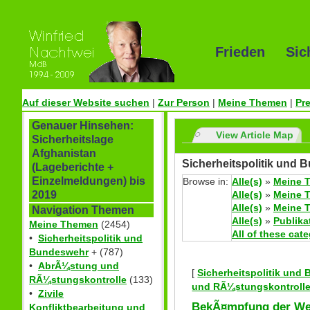
Frieden Sic
Auf dieser Website suchen
|
Zur Person
|
Meine Themen
|
Pr
Genauer Hinsehen:
View Article Map
Sicherheitslage
Afghanistan
Sicherheitspolitik und 
(Lageberichte +
Einzelmeldungen) bis
Browse in:
Alle(s)
»
Meine 
Alle(s)
»
Meine 
2019
Alle(s)
»
Meine 
Navigation Themen
Alle(s)
»
Publika
Meine Themen
(2454)
All of these cat
•
Sicherheitspolitik und
Bundeswehr
+ (787)
•
AbrÃ¼stung und
[
Sicherheitspolitik und
RÃ¼stungskontrolle
(133)
und RÃ¼stungskontroll
•
Zivile
BekÃ¤mpfung der Wei
Konfliktbearbeitung und