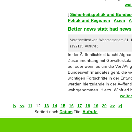
wei
[
Sicherheitspolitik und Bunde
Politik und Regionen
|
Asien
|
A
Better news statt bad news
Veröffentlicht von: Webmaster am 31. 
(192115 Aufrufe )
In der Ã–ffentlichkeit taucht Afgha
Zusammenhang mit Gewalteskalat
auf oder wenn es um die VerlÃ¤n
Bundeswehrmandates geht, die vie
wichtigen Fortschritte in der Entw
werden hierzulande in der Ã–ffentl
wahrgenommen. Hierzu Winfried N
weite
|<
<<
11
12
13
14
15
16
17
18
19
20
>>
>|
Sortiert nach
Datum
Titel
Aufrufe