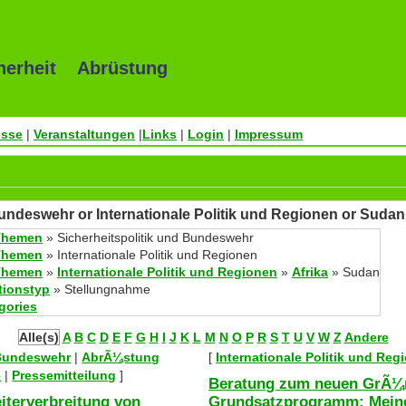
herheit Abrüstung
esse
|
Veranstaltungen
|
Links
|
Login
|
Impressum
Bundeswehr or Internationale Politik und Regionen or Suda
Themen
» Sicherheitspolitik und Bundeswehr
Themen
» Internationale Politik und Regionen
Themen
»
Internationale Politik und Regionen
»
Afrika
» Sudan
tionstyp
» Stellungnahme
egories
Alle(s)
A
B
C
D
E
F
G
H
I
J
K
L
M
N
O
P
R
S
T
U
V
W
Z
Andere
 Bundeswehr
|
AbrÃ¼stung
[
Internationale Politik und Reg
e
|
Pressemitteilung
]
Beratung zum neuen GrÃ¼
terverbreitung von
Grundsatzprogramm: Mein