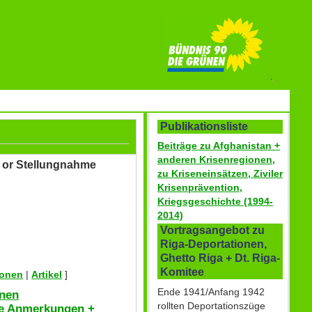
Publikationsliste
Beiträge zu Afghanistan +
anderen Krisenregionen,
n or Stellungnahme
zu Kriseneinsätzen, Ziviler
Krisenprävention,
Kriegsgeschichte (1994-
2014)
Vortragsangebot zu
Riga-Deportationen,
Ghetto Riga + Dt. Riga-
Komitee
ionen
|
Artikel
]
Ende 1941/Anfang 1942
nen
rollten Deportationszüge
e Anmerkungen +