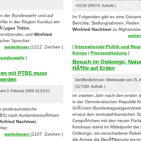
+02:00 (95574 Aufrufe )
ten der Bundeswehr und auf
Im Folgenden gibt es eine Gesam
Ã¤fte in der Region Kunduz am
Berichte, Stellungnahmen, Reden u
Ã¼rgen Trittin
,
Winfried Nachtwei
zu Afghanistan
svorsitzender, und
Winfried
weite
tischer Sprecher:
[
Internationale Politik und Reg
weiterlesen
(1212 Zeichen )
Kongo
|
Pressemitteilung
]
 Bundeswehr
|
Besuch im Ostkongo: Natu
HÃ¶lle auf Erden
ten mit PTBS muss
 werden
Veröffentlicht von: Webmaster am 25. 
(117589 Aufrufe )
r am 3. Februar 2009 16:53:51
Im zweiten Jahr nach den ersten
in der Demokratischen Republik 
GrÃ¼nen-Bundestagsabgeordne
m posttraumatische
erneut den zentralafrikanischen S
BS) nach AuslandseinsÃ¤tzen
GesprÃ¤chen mit den neuen Parla
infried Nachtwei
,
Kinshasa stand im Mittelpunkt di
cher:
Ostkongo, wo verschiedene Rebel
weiterlesen
(2107 Zeichen )
die Armee die BevÃ¶lkerung terror