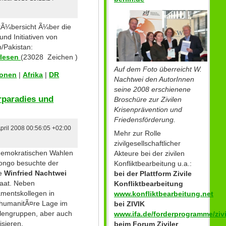
tÃ¼bersicht Ã¼ber die
nd Initiativen von
/Pakistan:
rlesen
(23028 Zeichen )
Auf dem Foto überreicht W.
ionen
|
Afrika
|
DR
Nachtwei den AutorInnen
seine 2008 erschienene
rparadies und
Broschüre zur Zivilen
Krisenprävention und
Friedensförderung.
April 2008 00:56:05 +02:00
Mehr zur Rolle
zivilgesellschaftlicher
 demokratischen Wahlen
Akteure bei der zivilen
Kongo besuchte der
Konfliktbearbeitung u.a.:
te
Winfried Nachtwei
bei der Plattform Zivile
taat. Neben
Konfliktbearbeitung
mentskollegen in
www.konfliktbearbeitung.net
e humanitÃ¤re Lage im
bei ZIVIK
lengruppen, aber auch
www.ifa.de/forderprogramme/zivi
isieren.
beim Forum Ziviler