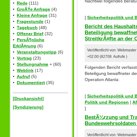
Nachtwei folgendes Beratu
•
Rede
(111)
•
GroÃŸe Anfrage
(4)
•
Kleine Anfrage
(31)
[
Sicherheitspolitik und
•
Fragestunde
(1)
Bericht des Haushal
•
Tagebuch
(48)
Beteiligung bewaffne
•
Offener Brief
(32)
StreitkrÃ¤fte an der 
•
PersÃ¶nliche
ErklÃ¤rung
(6)
Veröffentlicht von: Webmast
•
Veranstaltungstipp
(6)
+02:00 (82708 Aufrufe )
•
Vortrag
(23)
•
Stellungnahme
+ (60)
Folgenden Bericht verfass
•
Weblink
(17)
Beteiligung bewaffneter de
•
Aufruf
(5)
Operation Atlanta:
•
Dokumentiert
(35)
[
Sicherheitspolitik und
[Druckansicht]
Politik und Regionen
|
A
[Syndizierung]
]
BestÃ¼rzung und Tra
Bundeswehrsoldaten 
Veröffentlicht von: Webmaste