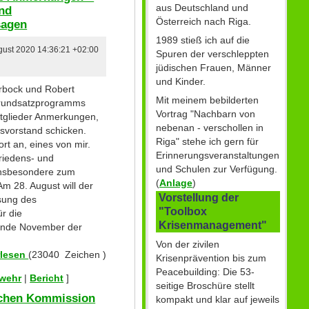
aus Deutschland und
und
Österreich nach Riga.
sagen
1989 stieß ich auf die
ugust 2020 14:36:21 +02:00
Spuren der verschleppten
jüdischen Frauen, Männer
und Kinder.
erbock und Robert
Mit meinem bebilderten
Grundsatzprogramms
Vortrag "Nachbarn von
itglieder Anmerkungen,
nebenan - verschollen in
svorstand schicken.
Riga" stehe ich gern für
t an, eines von mir.
Erinnerungsveranstaltungen
riedens- und
und Schulen zur Verfügung.
 insbesondere zum
(
Anlage
)
Am 28. August will der
Vorstellung der
sung des
"Toolbox
r die
Krisenmanagement"
Ende November der
Von der zivilen
rlesen
(23040 Zeichen )
Krisenprävention bis zum
Peacebuilding: Die 53-
swehr
|
Bericht
]
seitige Broschüre stellt
ischen Kommission
kompakt und klar auf jeweils