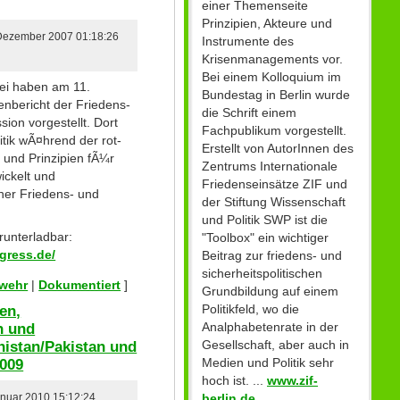
einer Themenseite
Prinzipien, Akteure und
 Dezember 2007 01:18:26
Instrumente des
Krisenmanagements vor.
Bei einem Kolloquium im
ei haben am 11.
Bundestag in Berlin wurde
nbericht der Friedens-
die Schrift einem
ion vorgestellt. Dort
Fachpublikum vorgestellt.
tik wÃ¤hrend der rot-
Erstellt von AutorInnen des
 und Prinzipien fÃ¼r
Zentrums Internationale
ickelt und
Friedenseinsätze ZIF und
er Friedens- und
der Stiftung Wissenschaft
und Politik SWP ist die
runterladbar:
"Toolbox" ein wichtiger
gress.de/
Beitrag zur friedens- und
sicherheitspolitischen
swehr
|
Dokumentiert
]
Grundbildung auf einem
en,
Politikfeld, wo die
n und
Analphabetenrate in der
istan/Pakistan und
Gesellschaft, aber auch in
2009
Medien und Politik sehr
hoch ist. ...
www.zif-
berlin.de
anuar 2010 15:12:24