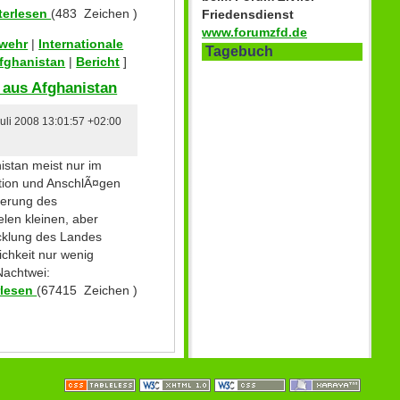
terlesen
(483 Zeichen )
Friedensdienst
www.forumzfd.de
swehr
|
Internationale
Tagebuch
fghanistan
|
Bericht
]
 aus Afghanistan
Juli 2008 13:01:57 +02:00
nistan meist nur im
ion und AnschlÃ¤gen
gerung des
len kleinen, aber
icklung des Landes
ichkeit nur wenig
achtwei:
rlesen
(67415 Zeichen )