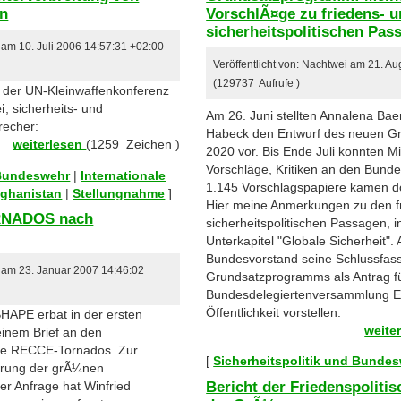
en
VorschlÃ¤ge zu friedens- 
sicherheitspolitischen Pas
 am 10. Juli 2006 14:57:31 +02:00
Veröffentlicht von: Nachtwei am 21. A
(129737 Aufrufe )
s der UN-Kleinwaffenkonferenz
i
, sicherheits- und
Am 26. Juni stellten Annalena Ba
recher:
Habeck den Entwurf des neuen 
weiterlesen
(1259 Zeichen )
2020 vor. Bis Ende Juli konnten M
Vorschläge, Kritiken an den Bunde
 Bundeswehr
|
Internationale
1.145 Vorschlagspapiere kamen dor
fghanistan
|
Stellungnahme
]
Hier meine Anmerkungen zu den f
ORNADOS nach
sicherheitspolitischen Passagen,
Unterkapitel "Globale Sicherheit". 
Bundesvorstand seine Schlussfas
r am 23. Januar 2007 14:46:02
Grundsatzprogramms als Antrag fü
Bundesdelegiertenversammlung 
Öffentlichkeit vorstellen.
HAPE erbat in der ersten
weite
inem Brief an den
he RECCE-Tornados. Zur
[
Sicherheitspolitik und Bunde
ierung der grÃ¼nen
Bericht der Friedenspolit
er Anfrage hat Winfried