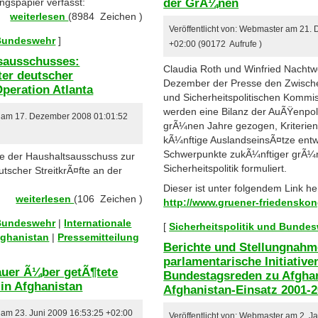
der GrÃ¼nen
ngspapier verfasst:
weiterlesen
(8984 Zeichen )
Veröffentlicht von: Webmaster am 21.
 Bundeswehr
]
+02:00 (90172 Aufrufe )
tsausschusses:
Claudia Roth und Winfried Nachtw
ter deutscher
Dezember der Presse den Zwische
Operation Atlanta
und Sicherheitspolitischen Kommiss
werden eine Bilanz der AuÃŸenpoli
er am 17. Dezember 2008 01:01:52
grÃ¼nen Jahre gezogen, Kriterien
kÃ¼nftige AuslandseinsÃ¤tze entw
Schwerpunkte zukÃ¼nftiger grÃ¼n
te der Haushaltsausschuss zur
Sicherheitspolitik formuliert.
utscher StreitkrÃ¤fte an der
Dieser ist unter folgendem Link he
weiterlesen
(106 Zeichen )
http://www.gruener-friedenskon
 Bundeswehr
|
Internationale
[
Sicherheitspolitik und Bunde
fghanistan
|
Pressemitteilung
Berichte und Stellungnahm
parlamentarische Initiative
uer Ã¼ber getÃ¶tete
Bundestagsreden zu Afghan
in Afghanistan
Afghanistan-Einsatz 2001-
r am 23. Juni 2009 16:53:25 +02:00
Veröffentlicht von: Webmaster am 2. J