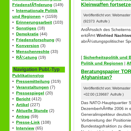
Kleinwaffen fortsetz
FriedensfÃ¶rderung
(149)
•
Internationale Politik
Veröffentlicht von: Webmaster
und Regionen
+ (1159)
(92373 Aufrufe )
•
Erinnerungsarbeit
(103)
•
Sonstiges
(18)
AnlÃ¤sslich des Scheitern
•
Demokratie
(44)
erklÃ¤rt
Winfried Nachtwe
•
Friedensforschung
(6)
abrÃ¼stungspolitischer Sp
•
Konversion
(3)
•
Menschenrechte
(33)
[
Sicherheitspolitik und
•
RÃ¼stung
(19)
Politik und Regionen
|
A
Navigation Publ.-Typ
Beratungspapier T
Publikationstyp
Afghanistan?
•
Pressemitteilung
(319)
•
Veranstaltungen
(7)
Veröffentlicht von: Webmaste
•
Pressespiegel
(20)
+02:00 (139687 Aufrufe )
•
Bericht
(412)
Das NATO-Hauptquartier S
•
Artikel
(227)
DezemberhÃ¤lfte 2006 in e
•
Aktuelle Stunde
(2)
Generalinspekteur deutsc
•
Antrag
(59)
Vorbereitung der Position
•
Presse-Link
(108)
Bundestagsfraktion zu dies
•
Interview
(65)