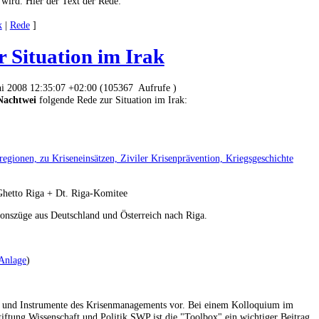
 wird. Hier der Text der Rede:
k
|
Rede
]
 Situation im Irak
ni 2008 12:35:07 +02:00 (105367 Aufrufe )
Nachtwei
folgende Rede zur Situation im Irak:
regionen, zu Kriseneinsätzen, Ziviler Krisenprävention, Kriegsgeschichte
Ghetto Riga + Dt. Riga-Komitee
onszüge aus Deutschland und Österreich nach Riga.
Anlage
)
eure und Instrumente des Krisenmanagements vor. Bei einem Kolloquium im
iftung Wissenschaft und Politik SWP ist die "Toolbox" ein wichtiger Beitrag