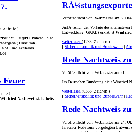
RÃ¼stungsexporte 
7.
Veröffentlicht von: Webmaster am 8. De
AnlÃ¤sslich der Vorlage des alternative
9 Aufrufe )
Entwicklung (GKKE) erklÃ¤rt
Winfried
zbericht "Es gibt Chancen" hier
weiterlesen
(1785 Zeichen )
Ãœbergabe (Transition) +
[
Sicherheitspolitik und Bundeswehr
|
Abr
e of Law, aktuellen
i.de
Rede Nachtweis z
]
Veröffentlicht von: Webmaster am 21. Ju
s Feuer
Im Deutschen Bundestag hielt Winfried 
weiterlesen
(6383 Zeichen )
rufe )
[
Sicherheitspolitik und Bundeswehr
|
Re
Winfried Nachtwei
, sicherheits-
Rede Nachtweis zu
Veröffentlicht von: Webmaster am 24. O
In seiner Rede zum vorgelegten Entwurf