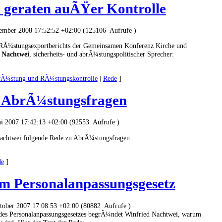
geraten auÃŸer Kontrolle
zember 2008 17:52:52 +02:00 (125106 Aufrufe )
n RÃ¼stungsexportberichts der Gemeinsamen Konferenz Kirche und
 Nachtwei
, sicherheits- und abrÃ¼stungspolitischer Sprecher:
Ã¼stung und RÃ¼stungskontrolle
|
Rede
]
u AbrÃ¼stungsfragen
ni 2007 17:42:13 +02:00 (92553 Aufrufe )
Nachtwei folgende Rede zu AbrÃ¼stungsfragen:
de
]
m Personalanpassungsgesetz
ktober 2007 17:08:53 +02:00 (80882 Aufrufe )
 des Personalanpassungsgesetzes begrÃ¼ndet Winfried Nachtwei, warum