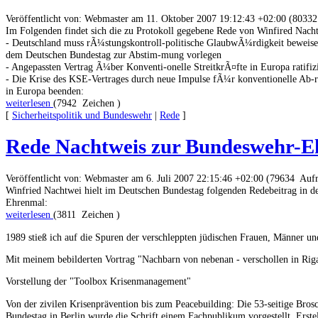
Veröffentlicht von: Webmaster am 11. Oktober 2007 19:12:43 +02:00 (80332
Im Folgenden findet sich die zu Protokoll gegebene Rede von Winfired Nach
- Deutschland muss rÃ¼stungskontroll-politische GlaubwÃ¼rdigkeit beweis
dem Deutschen Bundestag zur Abstim-mung vorlegen
- Angepassten Vertrag Ã¼ber Konventi-onelle StreitkrÃ¤fte in Europa ratifiz
- Die Krise des KSE-Vertrages durch neue Impulse fÃ¼r konventionelle Ab
in Europa beenden:
weiterlesen
(7942 Zeichen )
[
Sicherheitspolitik und Bundeswehr
|
Rede
]
Rede Nachtweis zur Bundeswehr-E
Veröffentlicht von: Webmaster am 6. Juli 2007 22:15:46 +02:00 (79634 Aufr
Winfried Nachtwei hielt im Deutschen Bundestag folgenden Redebeitrag in 
Ehrenmal:
weiterlesen
(3811 Zeichen )
1989 stieß ich auf die Spuren der verschleppten jüdischen Frauen, Männer un
Mit meinem bebilderten Vortrag "Nachbarn von nebenan - verschollen in Riga
Vorstellung der "Toolbox Krisenmanagement"
Von der zivilen Krisenprävention bis zum Peacebuilding: Die 53-seitige Bro
Bundestag in Berlin wurde die Schrift einem Fachpublikum vorgestellt. Erste