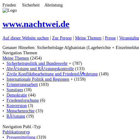
Frieden Sicherheit Abrüstung
www.nachtwei.de
Auf dieser Website suchen
|
Zur Person
|
Meine Themen
|
Presse
|
Veranstalt
Genauer Hinsehen: Sicherheitslage Afghanistan (Lageberichte + Einzelmeldu
Navigation Themen
Meine Themen
(2454)
•
Sicherheitspolitik und Bundeswehr
+ (787)
•
AbrÃ¼stung und RÃ¼stungskontrolle
(133)
•
Zivile Konfliktbearbeitung und FriedensfÃ¶rderung
(149)
•
Internationale Politik und Regionen
+ (1159)
•
Erinnerungsarbeit
(103)
•
Sonstiges
(18)
•
Demokratie
(44)
•
Friedensforschung
(6)
•
Konversion
(3)
•
Menschenrechte
(33)
•
RÃ¼stung
(19)
Navigation Publ.-Typ
Publikationstyp
•
Pressemitteilung
(319)