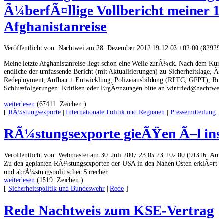
Ã¼berfÃ¤llige Vollbericht meiner 1
Afghanistanreise
Veröffentlicht von: Nachtwei am 28. Dezember 2012 19:12:03 +02:00 (8292
Meine letzte Afghanistanreise liegt schon eine Weile zurÃ¼ck. Nach dem Kur
endliche der umfassende Bericht (mit Aktualisierungen) zu Sicherheitslage, 
Redeployment, Aufbau + Entwicklung, Polizeiausbildung (RPTC, GPPT), Rul
Schlussfolgerungen. Kritiken oder ErgÃ¤nzungen bitte an winfried@nachtwe
weiterlesen
(67411 Zeichen )
[
RÃ¼stungsexporte
|
Internationale Politik und Regionen
|
Pressemitteilung
RÃ¼stungsexporte gieÃŸen Ã–l in
Veröffentlicht von: Webmaster am 30. Juli 2007 23:05:23 +02:00 (91316 Auf
Zu den geplanten RÃ¼stungsexporten der USA in den Nahen Osten erklÃ¤rt
und abrÃ¼stungspolitischer Sprecher:
weiterlesen
(1519 Zeichen )
[
Sicherheitspolitik und Bundeswehr
|
Rede
]
Rede Nachtweis zum KSE-Vertrag