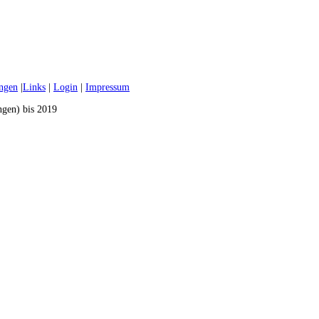
ungen
|
Links
|
Login
|
Impressum
ngen) bis 2019