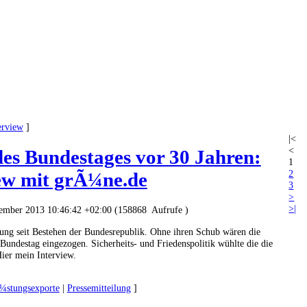
erview
]
|<
<
es Bundestages vor 30 Jahren:
1
2
ew mit grÃ¼ne.de
3
>
>|
vember 2013 10:46:42 +02:00 (158868 Aufrufe )
ung seit Bestehen der Bundesrepublik. Ohne ihren Schub wären die
Bundestag eingezogen. Sicherheits- und Friedenspolitik wühlte die die
Hier mein Interview.
stungsexporte
|
Pressemitteilung
]