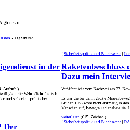
 Afghanistan
»
Asien
» Afghanistan
[
Sicherheitspolitik und Bundeswehr
|
Int
gendienst in der
Raketenbeschluss d
Dazu mein Intervi
4 Aufrufe )
Veröffentlicht von: Nachtwei am 23. No
lligkeit die Wehrpflicht faktisch
Es war die bis dahin größte Massenbeweg
er und sicherheitspolitischer
Grünen 1983 wohl nicht erstmalig in den 
Menschen auf, bewegte und spaltete sie. 
weiterlesen
(615 Zeichen )
[
Sicherheitspolitik und Bundeswehr
|
RÃ¼
? Der