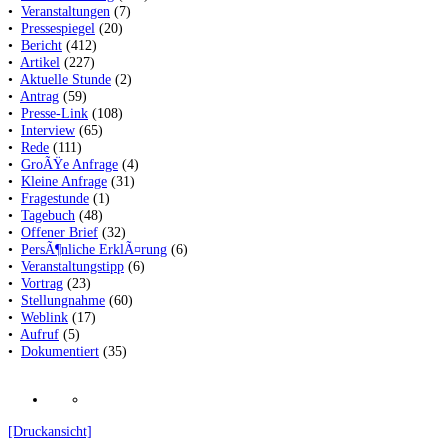
•
Veranstaltungen
(7)
•
Pressespiegel
(20)
•
Bericht
(412)
•
Artikel
(227)
•
Aktuelle Stunde
(2)
•
Antrag
(59)
•
Presse-Link
(108)
•
Interview
(65)
•
Rede
(111)
•
GroÃŸe Anfrage
(4)
•
Kleine Anfrage
(31)
•
Fragestunde
(1)
•
Tagebuch
(48)
•
Offener Brief
(32)
•
PersÃ¶nliche ErklÃ¤rung
(6)
•
Veranstaltungstipp
(6)
•
Vortrag
(23)
•
Stellungnahme
(60)
•
Weblink
(17)
•
Aufruf
(5)
•
Dokumentiert
(35)
[Druckansicht]