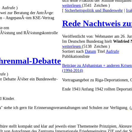
sich seine Fraktion der Stimme enthjalten
weiterlesen
(3541 Zeichen )
 Aufrufe )
[
Sicherheitspolitik und Bundeswehr
|
Ira
twei zur Beratung der AntrÃ¤ge:
en - AngepassÂ¬ten KSE-Vertrag
Rede Nachtweis zur
ie-ren
-rÃ¼stung und RÃ¼stungskontrolle
Veröffentlicht von: Webmaster am 26. Ju
Im Deutschen Bundestag hielt
Winfried 
weiterlesen
(5138 Zeichen )
Sortiert nach
Datum
Titel
Aufrufe
Publikationsliste
hrenmal-Debatte
Beiträge zu Afghanistan + anderen Krisen
(1994-2014)
ufe )
der Debatte Ã¼ber ein Bundeswehr-
Vortragsangebot zu Riga-Deportationen, 
Ende 1941/Anfang 1942 rollten Deportati
d Kinder.
" stehe ich gern für Erinnerungsveranstaltungen und Schulen zur Verfügung. (
schüre stellt kompakt und klar auf jeweils einer Themenseite Prinzipien, Akt
llt von AutorInnen des Zentrums Internationale Friedenseinsätze ZIF und der St