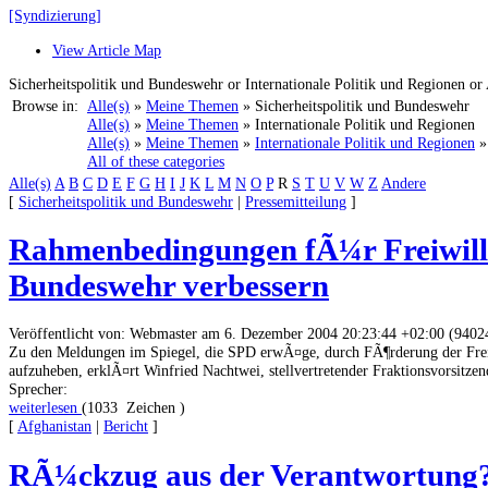
[Syndizierung]
View Article Map
Sicherheitspolitik und Bundeswehr or Internationale Politik und Regionen or
Browse in:
Alle(s)
»
Meine Themen
» Sicherheitspolitik und Bundeswehr
Alle(s)
»
Meine Themen
» Internationale Politik und Regionen
Alle(s)
»
Meine Themen
»
Internationale Politik und Regionen
All of these categories
Alle(s)
A
B
C
D
E
F
G
H
I
J
K
L
M
N
O
P
R
S
T
U
V
W
Z
Andere
[
Sicherheitspolitik und Bundeswehr
|
Pressemitteilung
]
Rahmenbedingungen fÃ¼r Freiwilli
Bundeswehr verbessern
Veröffentlicht von: Webmaster am 6. Dezember 2004 20:23:44 +02:00 (9402
Zu den Meldungen im Spiegel, die SPD erwÃ¤ge, durch FÃ¶rderung der Freiwi
aufzuheben, erklÃ¤rt Winfried Nachtwei, stellvertretender Fraktionsvorsitzend
Sprecher:
weiterlesen
(1033 Zeichen )
[
Afghanistan
|
Bericht
]
RÃ¼ckzug aus der Verantwortung