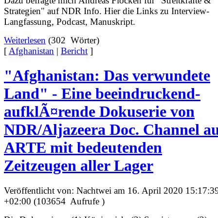
Dazu befragte mich Andreas Flocken für "Streitkräfte &
Strategien" auf NDR Info. Hier die Links zu Interview-
Langfassung, Podcast, Manuskript.
Weiterlesen
(302 Wörter)
[
Afghanistan
|
Bericht
]
"Afghanistan: Das verwundete
Land" - Eine beeindruckend-
aufklÃ¤rende Dokuserie von
NDR/Aljazeera Doc. Channel au
ARTE mit bedeutenden
Zeitzeugen aller Lager
Veröffentlicht von: Nachtwei am 16. April 2020 15:17:3
+02:00 (103654 Aufrufe )