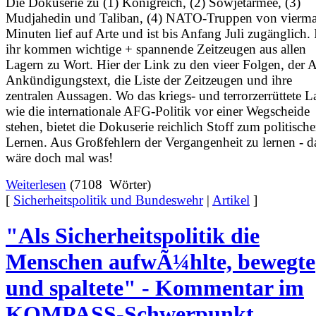
Die Dokuserie zu (1) Königreich, (2) Sowjetarmee, (3)
Mudjahedin und Taliban, (4) NATO-Truppen von vierma
Minuten lief auf Arte und ist bis Anfang Juli zugänglich. 
ihr kommen wichtige + spannende Zeitzeugen aus allen
Lagern zu Wort. Hier der Link zu den vieer Folgen, der A
Ankündigungstext, die Liste der Zeitzeugen und ihre
zentralen Aussagen. Wo das kriegs- und terrorzerrüttete 
wie die internationale AFG-Politik vor einer Wegscheide
stehen, bietet die Dokuserie reichlich Stoff zum politisch
Lernen. Aus Großfehlern der Vergangenheit zu lernen - d
wäre doch mal was!
Weiterlesen
(7108 Wörter)
[
Sicherheitspolitik und Bundeswehr
|
Artikel
]
"Als Sicherheitspolitik die
Menschen aufwÃ¼hlte, bewegte
und spaltete" - Kommentar im
KOMPASS-Schwerpunkt