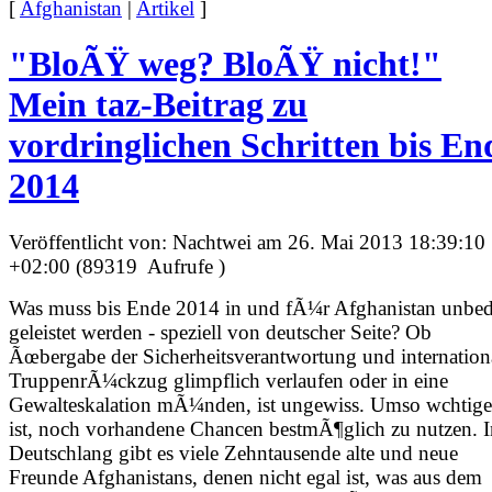
[
Afghanistan
|
Artikel
]
"BloÃŸ weg? BloÃŸ nicht!"
Mein taz-Beitrag zu
vordringlichen Schritten bis En
2014
Veröffentlicht von: Nachtwei am 26. Mai 2013 18:39:10
+02:00 (89319 Aufrufe )
Was muss bis Ende 2014 in und fÃ¼r Afghanistan unbed
geleistet werden - speziell von deutscher Seite? Ob
Ãœbergabe der Sicherheitsverantwortung und internation
TruppenrÃ¼ckzug glimpflich verlaufen oder in eine
Gewalteskalation mÃ¼nden, ist ungewiss. Umso wchtige
ist, noch vorhandene Chancen bestmÃ¶glich zu nutzen. I
Deutschlang gibt es viele Zehntausende alte und neue
Freunde Afghanistans, denen nicht egal ist, was aus dem