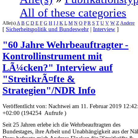
All of these categories
Alle(s)
A
B
C
D
E
F
G
H
I
J
K
L
M
N
O
P
R
S
T
U
V
W
Z
Andere
[
Sicherheitspolitik und Bundeswehr
|
Interview
]
"60 Jahre Wehrbeauftragter -
Kontrollinstrument mit
LÃ¼cken?" Interview auf
"StreitkrÃ¤fte &
Strategien"/NDR Info
Veröffentlicht von: Nachtwei am 11. Februar 2019 12:42
+02:00 (194254 Aufrufe )
Seit 25 Jahren erlebe ich die Wehrbeauftragten des
Bundestages, ihre Arbeit und Unabhängigkeit aus der Nä