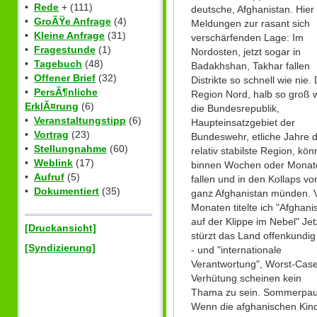
•
Rede
+ (111)
deutsche, Afghanistan. Hier
•
GroÃŸe Anfrage
(4)
Meldungen zur rasant sich
•
Kleine Anfrage
(31)
verschärfenden Lage: Im
•
Fragestunde
(1)
Nordosten, jetzt sogar in
•
Tagebuch
(48)
Badakhshan, Takhar fallen
•
Offener Brief
(32)
Distrikte so schnell wie nie. 
•
PersÃ¶nliche
Region Nord, halb so groß 
ErklÃ¤rung
(6)
die Bundesrepublik,
•
Veranstaltungstipp
(6)
Haupteinsatzgebiet der
•
Vortrag
(23)
Bundeswehr, etliche Jahre d
•
Stellungnahme
(60)
relativ stabilste Region, kön
•
Weblink
(17)
binnen Wochen oder Monat
•
Aufruf
(5)
fallen und in den Kollaps vo
•
Dokumentiert
(35)
ganz Afghanistan münden. 
Monaten titelte ich "Afghani
auf der Klippe im Nebel" Jet
[Druckansicht]
stürzt das Land offenkundig
[Syndizierung]
- und "internationale
Verantwortung", Worst-Cas
Verhütung scheinen kein
Thama zu sein. Sommerpau
Wenn die afghanischen Kin