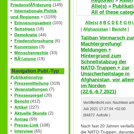
Regionen
»
Asien
FriedensfÃ¶rderung
(149)
Alle(s)
»
Publikat
•
Internationale Politik
All of these categ
und Regionen
+ (1159)
Alle(s)
A
B
C
D
E
F
G
H
I
•
Erinnerungsarbeit
(103)
•
Sonstiges
(18)
[
Afghanistan
|
Bericht
]
•
Demokratie
(44)
Taliban Vormarsch zu
•
Friedensforschung
(6)
Machtergreifung!
•
Konversion
(3)
Meldungen +
•
Menschenrechte
(33)
Hintergrund zum
•
RÃ¼stung
(19)
Schnellstabzug der
NATO-Truppen + zur
Navigation Publ.-Typ
Unsicherheitslage in
Publikationstyp
Afghanistan, vor alle
•
Pressemitteilung
(319)
im Norden
•
Veranstaltungen
(7)
(22.6.-6.7.2021)
•
Pressespiegel
(20)
•
Bericht
(412)
Veröffentlicht von: Nachtwei am
•
Artikel
(227)
Juli 2021 17:27:04 +02:00
•
Aktuelle Stunde
(2)
(84872 Aufrufe )
•
Antrag
(59)
•
Presse-Link
(108)
Nach fast 20 Jahren verlie
•
Interview
(65)
die NATO-Truppen, darunte