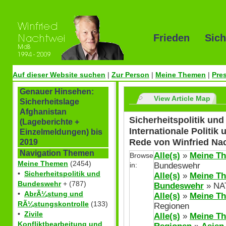
Frieden Sich
Auf dieser Website suchen
|
Zur Person
|
Meine Themen
|
Pre
Genauer Hinsehen:
View Article Map
Sicherheitslage
Afghanistan
Sicherheitspolitik un
(Lageberichte +
Internationale Politik
Einzelmeldungen) bis
Rede von Winfried Na
2019
Navigation Themen
Alle(s)
»
Meine T
Browse
Meine Themen
(2454)
in:
Bundeswehr
•
Sicherheitspolitik und
Alle(s)
»
Meine T
Bundeswehr
+ (787)
Bundeswehr
» NA
•
AbrÃ¼stung und
Alle(s)
»
Meine T
RÃ¼stungskontrolle
(133)
Regionen
•
Zivile
Alle(s)
»
Meine T
Konfliktbearbeitung und