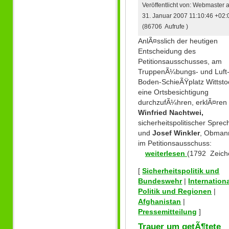
Veröffentlicht von: Webmaster
31. Januar 2007 11:10:46 +02:
(86706 Aufrufe )
AnlÃ¤sslich der heutigen
Entscheidung des
Petitionsausschusses, am
TruppenÃ¼bungs- und Luft
Boden-SchieÃŸplatz Wittsto
eine Ortsbesichtigung
durchzufÃ¼hren, erklÃ¤ren
Winfried Nachtwei,
sicherheitspolitischer Sprec
und
Josef Winkler
, Obman
im Petitionsausschuss:
weiterlesen
(1792 Zeich
[
Sicherheitspolitik und
Bundeswehr
|
Internation
Politik und Regionen
|
Afghanistan
|
Pressemitteilung
]
Trauer um getÃ¶tete