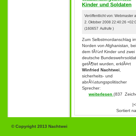
Kinder und Soldaten
Veröffentlicht von: Webmaster
2. Oktober 2008 22:40:26 +02:
(160657 Aufrufe )
Zum Selbstmordanschlag i
Norden von Afghanistan, be
dem fÃ¼nf Kinder und zwei
deutsche Bundeswehrsolda
getÃ¶tet wurden, erklÃ¤rt
Winfried Nachtwei
,
sicherheits- und
abrÃ¼stungspolitischer
Sprecher:
weiterlesen
(837 Zeich
|<
Sortiert 
© Copyright 2013 Nachtwei