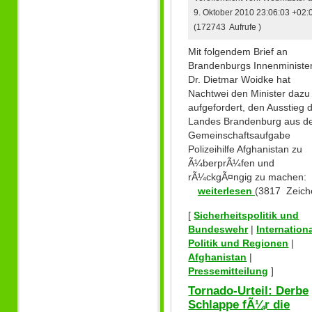
9. Oktober 2010 23:06:03 +02:
(172743 Aufrufe )
Mit folgendem Brief an
Brandenburgs Innenministe
Dr. Dietmar Woidke hat
Nachtwei den Minister dazu
aufgefordert, den Ausstieg 
Landes Brandenburg aus d
Gemeinschaftsaufgabe
Polizeihilfe Afghanistan zu
Ã¼berprÃ¼fen und
rÃ¼ckgÃ¤ngig zu machen:
weiterlesen
(3817 Zeich
[
Sicherheitspolitik und
Bundeswehr
|
Internation
Politik und Regionen
|
Afghanistan
|
Pressemitteilung
]
Tornado-Urteil: Derbe
Schlappe fÃ¼r die