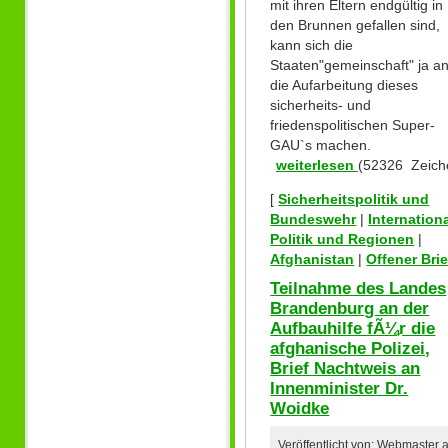
mit ihren Eltern endgültig in
den Brunnen gefallen sind,
kann sich die
Staaten"gemeinschaft" ja a
die Aufarbeitung dieses
sicherheits- und
friedenspolitischen Super-
GAU`s machen.
weiterlesen
(52326 Zeich
[
Sicherheitspolitik und
Bundeswehr
|
Internation
Politik und Regionen
|
Afghanistan
|
Offener Brie
Teilnahme des Landes
Brandenburg an der
Aufbauhilfe fÃ¼r die
afghanische Polizei,
Brief Nachtweis an
Innenminister Dr.
Woidke
Veröffentlicht von: Webmaster