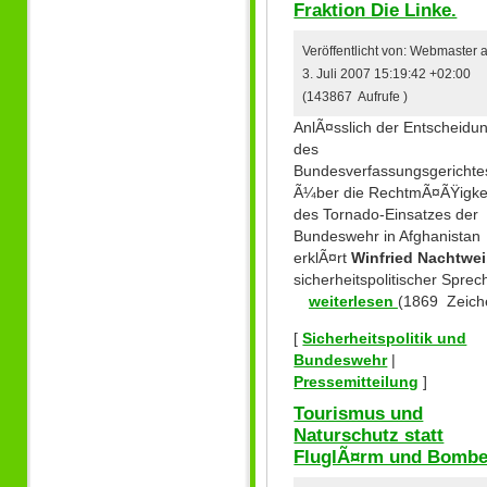
Fraktion Die Linke.
Veröffentlicht von: Webmaster
3. Juli 2007 15:19:42 +02:00
(143867 Aufrufe )
AnlÃ¤sslich der Entscheidu
des
Bundesverfassungsgerichte
Ã¼ber die RechtmÃ¤ÃŸigke
des Tornado-Einsatzes der
Bundeswehr in Afghanistan
erklÃ¤rt
Winfried Nachtwei
sicherheitspolitischer Sprec
weiterlesen
(1869 Zeich
[
Sicherheitspolitik und
Bundeswehr
|
Pressemitteilung
]
Tourismus und
Naturschutz statt
FluglÃ¤rm und Bomb