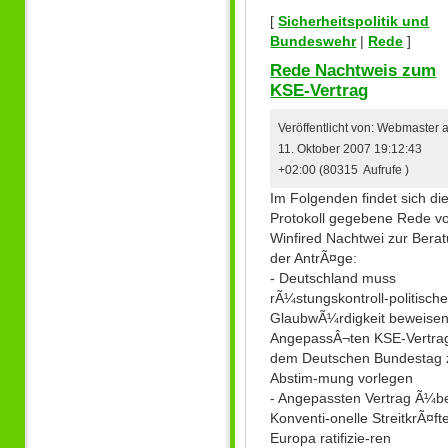
[
Sicherheitspolitik und
Bundeswehr
|
Rede
]
Rede Nachtweis zum
KSE-Vertrag
Veröffentlicht von: Webmaster
11. Oktober 2007 19:12:43
+02:00 (80315 Aufrufe )
Im Folgenden findet sich di
Protokoll gegebene Rede v
Winfired Nachtwei zur Bera
der AntrÃ¤ge:
- Deutschland muss
rÃ¼stungskontroll-politisch
GlaubwÃ¼rdigkeit beweisen
AngepassÂ¬ten KSE-Vertra
dem Deutschen Bundestag 
Abstim-mung vorlegen
- Angepassten Vertrag Ã¼b
Konventi-onelle StreitkrÃ¤fte
Europa ratifizie-ren