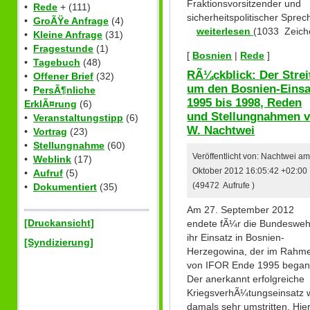
Fraktionsvorsitzender und
•
Rede
+ (111)
sicherheitspolitischer Sprec
•
GroÃŸe Anfrage
(4)
weiterlesen
(1033 Zeich
•
Kleine Anfrage
(31)
•
Fragestunde
(1)
[
Bosnien
|
Rede
]
•
Tagebuch
(48)
RÃ¼ckblick: Der Strei
•
Offener Brief
(32)
um den Bosnien-Einsa
•
PersÃ¶nliche
1995 bis 1998, Reden
ErklÃ¤rung
(6)
und Stellungnahmen 
•
Veranstaltungstipp
(6)
W. Nachtwei
•
Vortrag
(23)
•
Stellungnahme
(60)
Veröffentlicht von: Nachtwei am
•
Weblink
(17)
Oktober 2012 16:05:42 +02:00
•
Aufruf
(5)
(49472 Aufrufe )
•
Dokumentiert
(35)
Am 27. September 2012
[Druckansicht]
endete fÃ¼r die Bundesweh
ihr Einsatz in Bosnien-
[Syndizierung]
Herzegowina, der im Rahm
von IFOR Ende 1995 began
Der anerkannt erfolgreiche
KriegsverhÃ¼tungseinsatz 
damals sehr umstritten. Hie