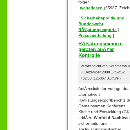
folgen.
weiterlesen
(65987 Zeich
[
Sicherheitspolitik und
Bundeswehr
|
RÃ¼stungsexporte
|
Pressemitteilung
]
RÃ¼stungsexporte
geraten auÃŸer
Kontrolle
Veröffentlicht von: Webmaster
8. Dezember 2008 17:52:52
+02:00 (125067 Aufrufe )
AnlÃ¤sslich der Vorlage des
alternativen
RÃ¼stungsexportberichts d
Gemeinsamen Konferenz
Kirche und Entwicklung (G
erklÃ¤rt
Winfried Nachtwei
sicherheits- und
abrÃ¼stungspolitischer