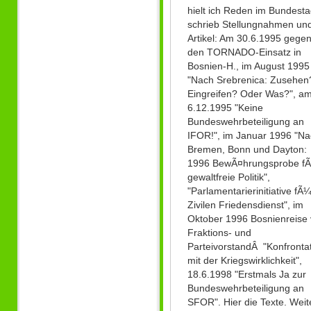
hielt ich Reden im Bundesta
schrieb Stellungnahmen un
Artikel: Am 30.6.1995 gege
den TORNADO-Einsatz in
Bosnien-H., im August 1995
"Nach Srebrenica: Zusehen
Eingreifen? Oder Was?", a
6.12.1995 "Keine
Bundeswehrbeteiligung an
IFOR!", im Januar 1996 "N
Bremen, Bonn und Dayton:
1996 BewÃ¤hrungsprobe f
gewaltfreie Politik",
"Parlamentarierinitiative fÃ
Zivilen Friedensdienst", im
Oktober 1996 Bosnienreise
Fraktions- und
ParteivorstandÂ "Konfronta
mit der Kriegswirklichkeit",
18.6.1998 "Erstmals Ja zur
Bundeswehrbeteiligung an
SFOR". Hier die Texte. Weit