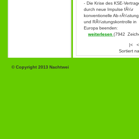
- Die Krise des KSE-Vertrag
durch neue Impulse fÃ¼r
konventionelle Ab-rÃ¼stung
und RÃ¼stungskontrolle in
Europa beenden:
weiterlesen
(7942 Zeich
|<
<
Sortiert 
© Copyright 2013 Nachtwei