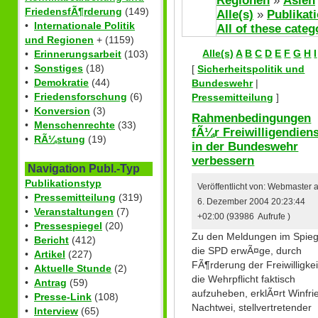
Regionen
»
Asien
FriedensfÃ¶rderung
(149)
Alle(s)
»
Publikat
•
Internationale Politik
All of these categ
und Regionen
+ (1159)
Alle(s)
A
B
C
D
E
F
G
H
I
•
Erinnerungsarbeit
(103)
•
Sonstiges
(18)
[
Sicherheitspolitik und
•
Demokratie
(44)
Bundeswehr
|
•
Friedensforschung
(6)
Pressemitteilung
]
•
Konversion
(3)
Rahmenbedingungen
•
Menschenrechte
(33)
fÃ¼r Freiwilligendien
•
RÃ¼stung
(19)
in der Bundeswehr
verbessern
Navigation Publ.-Typ
Publikationstyp
Veröffentlicht von: Webmaster
•
Pressemitteilung
(319)
6. Dezember 2004 20:23:44
•
Veranstaltungen
(7)
+02:00 (93986 Aufrufe )
•
Pressespiegel
(20)
Zu den Meldungen im Spieg
•
Bericht
(412)
die SPD erwÃ¤ge, durch
•
Artikel
(227)
FÃ¶rderung der Freiwilligkei
•
Aktuelle Stunde
(2)
die Wehrpflicht faktisch
•
Antrag
(59)
aufzuheben, erklÃ¤rt Winfri
•
Presse-Link
(108)
Nachtwei, stellvertretender
•
Interview
(65)