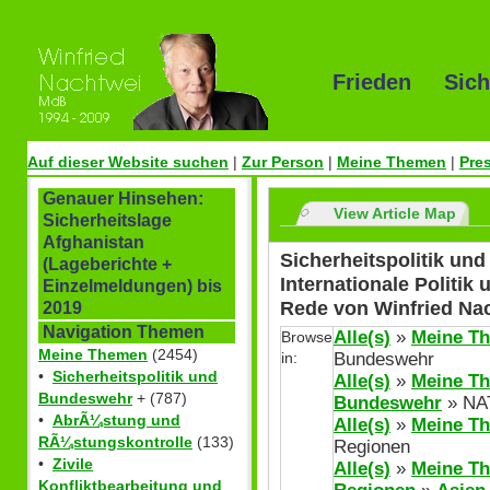
Frieden Sich
Auf dieser Website suchen
|
Zur Person
|
Meine Themen
|
Pre
Genauer Hinsehen:
View Article Map
Sicherheitslage
Afghanistan
Sicherheitspolitik un
(Lageberichte +
Internationale Politik
Einzelmeldungen) bis
Rede von Winfried Na
2019
Navigation Themen
Alle(s)
»
Meine T
Browse
Meine Themen
(2454)
in:
Bundeswehr
•
Sicherheitspolitik und
Alle(s)
»
Meine T
Bundeswehr
+ (787)
Bundeswehr
» NA
•
AbrÃ¼stung und
Alle(s)
»
Meine T
RÃ¼stungskontrolle
(133)
Regionen
•
Zivile
Alle(s)
»
Meine T
Konfliktbearbeitung und