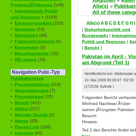
Regionen
»
Asien
FriedensfÃ¶rderung
(149)
Alle(s)
»
Publikat
•
Internationale Politik
All of these categ
und Regionen
+ (1159)
Alle(s)
A
B
C
D
E
F
G
H
I
•
Erinnerungsarbeit
(103)
•
Sonstiges
(18)
[
Sicherheitspolitik und
•
Demokratie
(44)
Bundeswehr
|
Internation
•
Friedensforschung
(6)
Politik und Regionen
|
As
•
Konversion
(3)
|
Bericht
]
•
Menschenrechte
(33)
Pakistan im April - Vis
•
RÃ¼stung
(19)
am Abgrund (Teil 1)
Navigation Publ.-Typ
Veröffentlicht von: Webmaster
Publikationstyp
10. Mai 2009 09:38:07 +02:00
•
Pressemitteilung
(319)
(172538 Aufrufe )
•
Veranstaltungen
(7)
•
Pressespiegel
(20)
Folgenden Bericht verfasst
•
Bericht
(412)
Winfried Nachtwei Ã¼ber
•
Artikel
(227)
seinen jÃ¼ngsten Pakistan-
•
Aktuelle Stunde
(2)
Besuch:
•
Antrag
(59)
Hinweis:
•
Presse-Link
(108)
Teil 2 des Berichts findet sic
•
Interview
(65)
hier
.