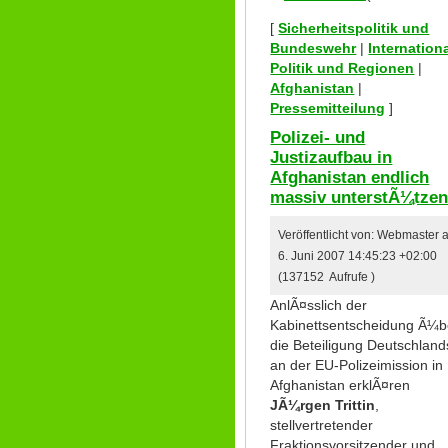
[
Sicherheitspolitik und
Bundeswehr
|
Internation
Politik und Regionen
|
Afghanistan
|
Pressemitteilung
]
Polizei- und
Justizaufbau in
Afghanistan endlich
massiv unterstÃ¼tze
Veröffentlicht von: Webmaster
6. Juni 2007 14:45:23 +02:00
(137152 Aufrufe )
AnlÃ¤sslich der
Kabinettsentscheidung Ã¼b
die Beteiligung Deutschland
an der EU-Polizeimission in
Afghanistan erklÃ¤ren
JÃ¼rgen Trittin
,
stellvertretender
Fraktionsvorsitzender und