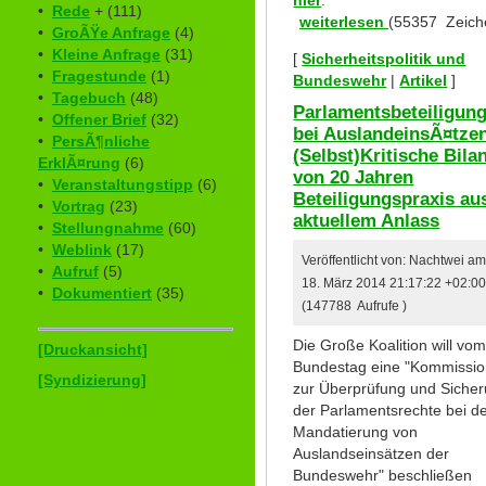
•
Rede
+ (111)
weiterlesen
(55357 Zeich
•
GroÃŸe Anfrage
(4)
•
Kleine Anfrage
(31)
[
Sicherheitspolitik und
•
Fragestunde
(1)
Bundeswehr
|
Artikel
]
•
Tagebuch
(48)
Parlamentsbeteiligun
•
Offener Brief
(32)
bei AuslandeinsÃ¤tzen
•
PersÃ¶nliche
(Selbst)Kritische Bila
ErklÃ¤rung
(6)
von 20 Jahren
•
Veranstaltungstipp
(6)
Beteiligungspraxis au
•
Vortrag
(23)
aktuellem Anlass
•
Stellungnahme
(60)
•
Weblink
(17)
Veröffentlicht von: Nachtwei a
•
Aufruf
(5)
18. März 2014 21:17:22 +02:0
•
Dokumentiert
(35)
(147788 Aufrufe )
Die Große Koalition will vo
[Druckansicht]
Bundestag eine "Kommissi
[Syndizierung]
zur Überprüfung und Siche
der Parlamentsrechte bei d
Mandatierung von
Auslandseinsätzen der
Bundeswehr" beschließen