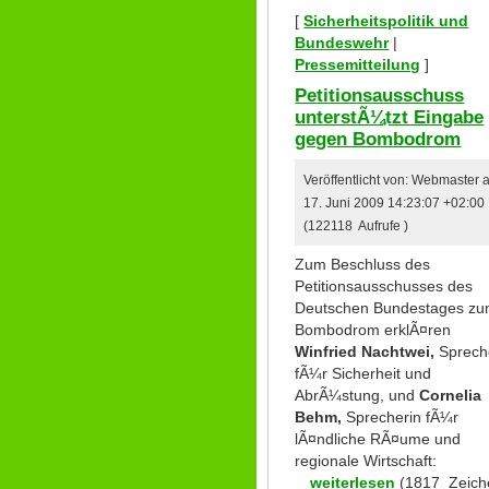
[
Sicherheitspolitik und
Bundeswehr
|
Pressemitteilung
]
Petitionsausschuss
unterstÃ¼tzt Eingabe
gegen Bombodrom
Veröffentlicht von: Webmaster
17. Juni 2009 14:23:07 +02:00
(122118 Aufrufe )
Zum Beschluss des
Petitionsausschusses des
Deutschen Bundestages z
Bombodrom erklÃ¤ren
Winfried Nachtwei,
Sprech
fÃ¼r Sicherheit und
AbrÃ¼stung, und
Cornelia
Behm,
Sprecherin fÃ¼r
lÃ¤ndliche RÃ¤ume und
regionale Wirtschaft:
weiterlesen
(1817 Zeich