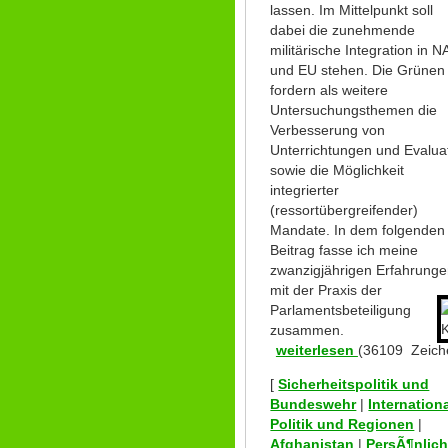
lassen. Im Mittelpunkt soll
dabei die zunehmende
militärische Integration in 
und EU stehen. Die Grünen
fordern als weitere
Untersuchungsthemen die
Verbesserung von
Unterrichtungen und Evalua
sowie die Möglichkeit
integrierter
(ressortübergreifender)
Mandate. In dem folgenden
Beitrag fasse ich meine
zwanzigjährigen Erfahrung
mit der Praxis der
Parlamentsbeteiligung
zusammen.
weiterlesen
(36109 Zeich
[
Sicherheitspolitik und
Bundeswehr
|
Internation
Politik und Regionen
|
Afghanistan
|
PersÃ¶nlic