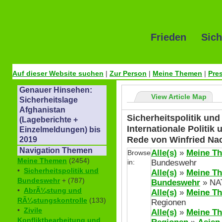
Frieden Sich
Auf dieser Website suchen
|
Zur Person
|
Meine Themen
|
Pre
Genauer Hinsehen:
View Article Map
Sicherheitslage
Afghanistan
Sicherheitspolitik un
(Lageberichte +
Internationale Politik
Einzelmeldungen) bis
Rede von Winfried Na
2019
Navigation Themen
Alle(s)
»
Meine T
Browse
Meine Themen
(2454)
in:
Bundeswehr
•
Sicherheitspolitik und
Alle(s)
»
Meine T
Bundeswehr
+ (787)
Bundeswehr
» NA
•
AbrÃ¼stung und
Alle(s)
»
Meine T
RÃ¼stungskontrolle
(133)
Regionen
•
Zivile
Alle(s)
»
Meine T
Konfliktbearbeitung und