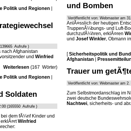
und Bomben
le Politik und Regionen
|
Veröffentlicht von: Webmaster am 31
AnlÃ¤sslich der heutigen Ents
rategiewechsel
TruppenÃ¼bungs- und Luft-Bod
durchzufÃ¼hren, erklÃ¤ren
Wi
und
Josef Winkler
, Obmann im
(139665 Aufrufe )
 nach Afghanistan
[
Sicherheitspolitik und Bun
nsvorsitzender und
Winfried
Afghanistan
|
Pressemitteilu
Weiterlesen
(167 Wörter)
Trauer um getÃ¶t
le Politik und Regionen
|
Veröffentlicht von: Webmaster am 2.
d Soldaten
Zum Selbstmordanschlag im No
zwei deutsche Bundeswehrsold
Nachtwei
, sicherheits- und ab
:00 (165550 Aufrufe )
 bei dem fÃ¼nf Kinder und
erklÃ¤rt
Winfried
precher: