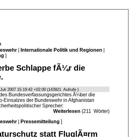
e
deswehr
|
Internationale Politik und Regionen
|
ng
]
erbe Schlappe fÃ¼r die
.
Juli 2007 15:19:42 +02:00 (143921 Aufrufe )
 des Bundesverfassungsgerichtes Ã¼ber die
-Einsatzes der Bundeswehr in Afghanistan
cherheitspolitischer Sprecher:
Weiterlesen
(211 Wörter)
deswehr
|
Pressemitteilung
]
turschutz statt FluglÃ¤rm