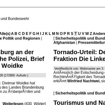
ik und Bundeswehr
Alle(s)
A
B
C
D
E
F
G
H
I
J
K
L
M
N
O
P
R
S
T
U
V
W
Z
Ander
le Politik und Regionen
|
[
Sicherheitspolitik und Bun
Afghanistan
|
Pressemitteilu
burg an der
Tornado-Urteil: D
e Polizei, Brief
Fraktion Die Linke
. Woidke
Veröffentlicht von: Webmaster am 3. 
AnlÃ¤sslich der Entscheidung
00 (172800 Aufrufe )
RechtmÃ¤ÃŸigkeit des Tornado
erklÃ¤rt
Winfried Nachtwei,
si
r. Dietmar Woidke hat
eg des Landes Brandenburg
tan zu Ã¼berprÃ¼fen und
[
Sicherheitspolitik und Bun
Tourismus und Na
Weiterlesen
(430 Wörter)