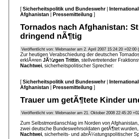
[
Sicherheitspolitik und Bundeswehr
|
Internationa
Afghanistan
|
Pressemitteilung
]
Tornados nach Afghanistan: St
dringend nÃ¶tig
Veröffentlicht von: Webmaster am 2. April 2007 15:24:20 +02:00 
Zur heutigen Verabschiedung der deutschen Tornados
erklÃ¤ren
JÃ¼rgen Trittin
, stellvertretender Fraktio
Nachtwei
, sicherheitspolitischer Sprecher:
[
Sicherheitspolitik und Bundeswehr
|
Internationa
Afghanistan
|
Pressemitteilung
]
Trauer um getÃ¶tete Kinder un
Veröffentlicht von: Webmaster am 21. Oktober 2008 22:45:20 +02
Zum Selbstmordanschlag im Norden von Afghanistan,
zwei deutsche Bundeswehrsoldaten getÃ¶tet wurden, 
Nachtwei
, sicherheits- und abrÃ¼stungspolitischer S