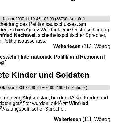
. Januar 2007 11:10:46 +02:00 (86730 Aufrufe )
cheidung des Petitionsausschusses, am
en-SchieÃŸplatz Wittstock eine Ortsbesichtigung
nfried Nachtwei,
sicherheitspolitischer Sprecher,
 Petitionsausschuss:
Weiterlesen
(213 Wörter)
deswehr
|
Internationale Politik und Regionen
|
ng
]
ete Kinder und Soldaten
 Oktober 2008 22:40:26 +02:00 (160717 Aufrufe )
rden von Afghanistan, bei dem fÃ¼nf Kinder und
aten getÃ¶tet wurden, erklÃ¤rt
Winfried
rÃ¼stungspolitischer Sprecher:
Weiterlesen
(111 Wörter)