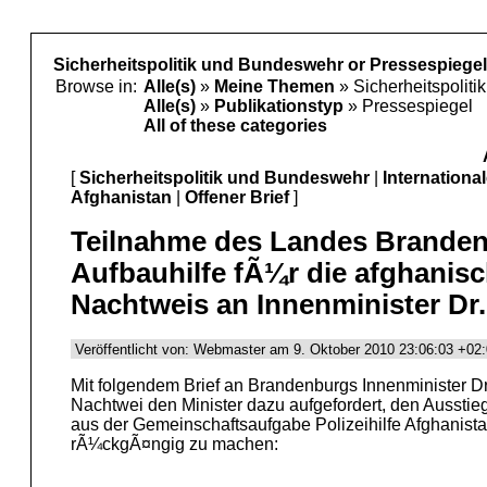
Sicherheitspolitik und Bundeswehr or Pressespiegel
Browse in:
Alle(s)
»
Meine Themen
» Sicherheitspolit
Alle(s)
»
Publikationstyp
» Pressespiegel
All of these categories
[
Sicherheitspolitik und Bundeswehr
|
Internationa
Afghanistan
|
Offener Brief
]
Teilnahme des Landes Branden
Aufbauhilfe fÃ¼r die afghanisch
Nachtweis an Innenminister Dr
Veröffentlicht von: Webmaster am 9. Oktober 2010 23:06:03 +02:
Mit folgendem Brief an Brandenburgs Innenminister D
Nachtwei den Minister dazu aufgefordert, den Aussti
aus der Gemeinschaftsaufgabe Polizeihilfe Afghanis
rÃ¼ckgÃ¤ngig zu machen: