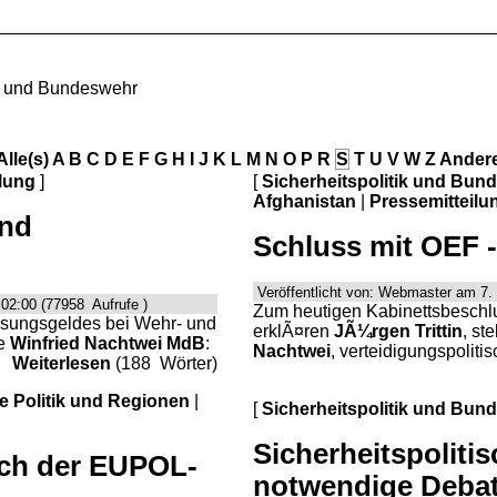
ik und Bundeswehr
Alle(s)
A
B
C
D
E
F
G
H
I
J
K
L
M
N
O
P
R
S
T
U
V
W
Z
Ander
lung
]
[
Sicherheitspolitik und Bun
Afghanistan
|
Pressemitteilu
und
Schluss mit OEF 
Veröffentlicht von: Webmaster am 7.
02:00 (77958 Aufrufe )
Zum heutigen Kabinettsbeschl
ssungsgeldes bei Wehr- und
erklÃ¤ren
JÃ¼rgen Trittin
, st
te
Winfried Nachtwei MdB
:
Nachtwei
, verteidigungspoliti
Weiterlesen
(188 Wörter)
le Politik und Regionen
|
[
Sicherheitspolitik und Bun
Sicherheitspoliti
ich der EUPOL-
notwendige Debat