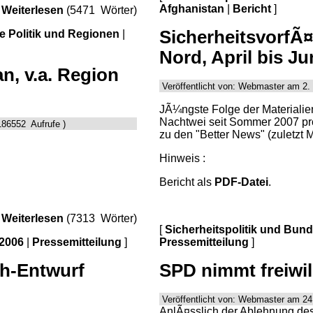
Afghanistan
|
Bericht
]
Weiterlesen
(5471 Wörter)
SicherheitsvorfÃ¤
le Politik und Regionen
|
Nord, April bis Jun
n, v.a. Region
Veröffentlicht von: Webmaster am 2. 
JÃ¼ngste Folge der Materialien
Nachtwei seit Sommer 2007 pro
186552 Aufrufe )
zu den "Better News" (zuletzt 
Hinweis :
Bericht als
PDF-Datei
.
Weiterlesen
(7313 Wörter)
[
Sicherheitspolitik und Bun
2006
|
Pressemitteilung
]
Pressemitteilung
]
ch-Entwurf
SPD nimmt freiwil
Veröffentlicht von: Webmaster am 24
AnlÃ¤sslich der Ablehnung de