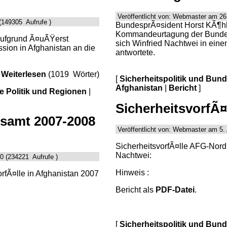
Veröffentlicht von: Webmaster am 26
(149305 Aufrufe )
BundesprÃ¤sident Horst KÃ¶hle
Kommandeurtagung der Bundes
aufgrund Ã¤uÃŸerst
sich Winfried Nachtwei in eine
ion in Afghanistan an die
antwortete.
Weiterlesen
(1019 Wörter)
[
Sicherheitspolitik und Bun
Afghanistan
|
Bericht
]
le Politik und Regionen
|
SicherheitsvorfÃ¤
esamt 2007-2008
Veröffentlicht von: Webmaster am 5.
SicherheitsvorfÃ¤lle AFG-Nord
Nachtwei:
0 (234221 Aufrufe )
Hinweis :
fÃ¤lle in Afghanistan 2007
Bericht als
PDF-Datei
.
[
Sicherheitspolitik und Bun