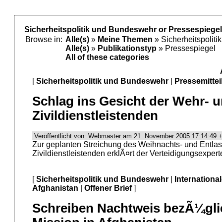
Sicherheitspolitik und Bundeswehr or Pressespiegel
Browse in:
Alle(s)
»
Meine Themen
» Sicherheitspolit
Alle(s)
»
Publikationstyp
» Pressespiegel
All of these categories
[
Sicherheitspolitik und Bundeswehr
|
Pressemittei
Schlag ins Gesicht der Wehr- 
Zivildienstleistenden
Veröffentlicht von: Webmaster am 21. November 2005 17:14:49 +
Zur geplanten Streichung des Weihnachts- und Entla
Zivildienstleistenden erklÃ¤rt der Verteidigungsexper
[
Sicherheitspolitik und Bundeswehr
|
Internationa
Afghanistan
|
Offener Brief
]
Schreiben Nachtweis bezÃ¼gl