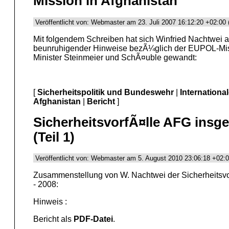
Mission in Afghanistan
Veröffentlicht von: Webmaster am 23. Juli 2007 16:12:20 +02:00 
Mit folgendem Schreiben hat sich Winfried Nachtwei 
beunruhigender Hinweise bezÃ¼glich der EUPOL-Miss
Minister Steinmeier und SchÃ¤uble gewandt:
[
Sicherheitspolitik und Bundeswehr
|
Internationa
Afghanistan
|
Bericht
]
SicherheitsvorfÃ¤lle AFG insg
(Teil 1)
Veröffentlicht von: Webmaster am 5. August 2010 23:06:18 +02:0
Zusammenstellung von W. Nachtwei der Sicherheitsvor
- 2008:
Hinweis :
Bericht als
PDF-Datei
.