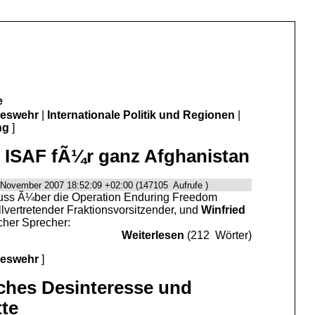
e
deswehr
|
Internationale Politik und Regionen
|
ng
]
- ISAF fÃ¼r ganz Afghanistan
 November 2007 18:52:09 +02:00 (147105 Aufrufe )
uss Ã¼ber die Operation Enduring Freedom
ellvertretender Fraktionsvorsitzender, und
Winfried
scher Sprecher:
Weiterlesen
(212 Wörter)
deswehr
]
sches Desinteresse und
te