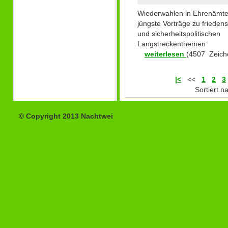
Wiederwahlen in Ehrenämte
jüngste Vorträge zu friedens
und sicherheitspolitischen
Langstreckenthemen
weiterlesen
(4507 Zeich
|<
<<
1
2
3
Sortiert 
© Copyright 2013 Nachtwei