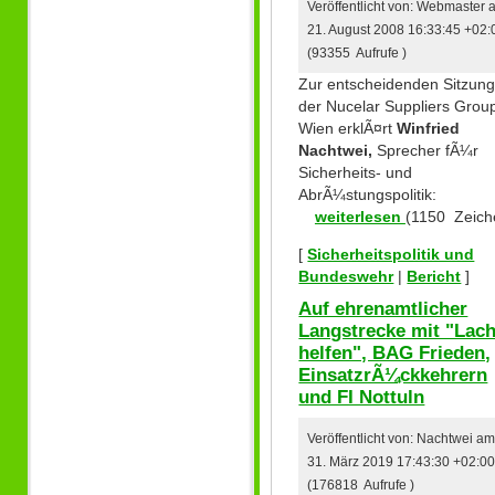
Veröffentlicht von: Webmaster
21. August 2008 16:33:45 +02:
(93355 Aufrufe )
Zur entscheidenden Sitzun
der Nucelar Suppliers Group
Wien erklÃ¤rt
Winfried
Nachtwei,
Sprecher fÃ¼r
Sicherheits- und
AbrÃ¼stungspolitik:
weiterlesen
(1150 Zeich
[
Sicherheitspolitik und
Bundeswehr
|
Bericht
]
Auf ehrenamtlicher
Langstrecke mit "Lac
helfen", BAG Frieden,
EinsatzrÃ¼ckkehrern
und FI Nottuln
Veröffentlicht von: Nachtwei a
31. März 2019 17:43:30 +02:0
(176818 Aufrufe )