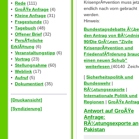
KrisenprÃ¤vention muss jetz
•
Rede
(111)
endlich nach vorn gebracht
•
GroÃŸe Anfrage
(4)
werden.
•
Kleine Anfrage
(31)
Hinweis:
•
Fragestunde
(1)
•
Tagebuch
(48)
Bundestagsdebatte Ã¼be
•
Offener Brief
(32)
den Antrag von BÃ¼ndni
•
PersÃ¶nliche
90/Die GrÃ¼nen "Zivile
ErklÃ¤rung
(6)
KrisenprÃ¤vention und
•
Veranstaltungstipp
(6)
FriedensfÃ¶rderung brau
•
Vortrag
(23)
einen neuen Schub"
•
Stellungnahme
(60)
weiterlesen
(40140 Zeich
•
Weblink
(17)
[
Sicherheitspolitik und
•
Aufruf
(5)
Bundeswehr
|
•
Dokumentiert
(35)
RÃ¼stungsexporte
|
Internationale Politik und
[Druckansicht]
Regionen
|
GroÃŸe Anfra
[Syndizierung]
Antwort auf GroÃŸe
Anfrage:
RÃ¼stungsexporte an
Pakistan