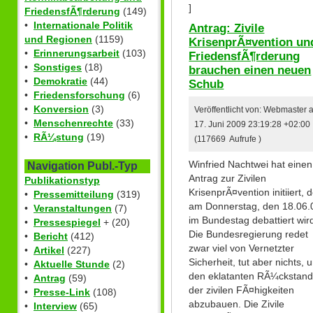
]
FriedensfÃ¶rderung
(149)
•
Internationale Politik
Antrag: Zivile
und Regionen
(1159)
KrisenprÃ¤vention un
•
Erinnerungsarbeit
(103)
FriedensfÃ¶rderung
•
Sonstiges
(18)
brauchen einen neuen
•
Demokratie
(44)
Schub
•
Friedensforschung
(6)
•
Konversion
(3)
Veröffentlicht von: Webmaster
•
Menschenrechte
(33)
17. Juni 2009 23:19:28 +02:00
•
RÃ¼stung
(19)
(117669 Aufrufe )
Winfried Nachtwei hat einen
Navigation Publ.-Typ
Antrag zur Zivilen
Publikationstyp
KrisenprÃ¤vention initiiert, 
•
Pressemitteilung
(319)
am Donnerstag, den 18.06.
•
Veranstaltungen
(7)
im Bundestag debattiert wir
•
Pressespiegel
+ (20)
Die Bundesregierung redet
•
Bericht
(412)
zwar viel von Vernetzter
•
Artikel
(227)
Sicherheit, tut aber nichts, 
•
Aktuelle Stunde
(2)
den eklatanten RÃ¼ckstan
•
Antrag
(59)
der zivilen FÃ¤higkeiten
•
Presse-Link
(108)
abzubauen. Die Zivile
•
Interview
(65)