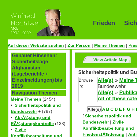
Frieden Sich
Auf dieser Website suchen
|
Zur Person
|
Meine Themen
|
Pre
Genauer Hinsehen:
View Article Map
Sicherheitslage
Afghanistan
Sicherheitspolitik und B
(Lageberichte +
Alle(s)
»
Meine 
Einzelmeldungen) bis
Browse
in:
Bundeswehr
2019
Alle(s)
»
Publika
Navigation Themen
All of these cat
Meine Themen
(2454)
•
Sicherheitspolitik und
Alle(s)
A
B
C
D
E
F
G
H
Bundeswehr
+ (787)
[
Sicherheitspolitik und
•
AbrÃ¼stung und
Bundeswehr
|
Zivile
RÃ¼stungskontrolle
(133)
Konfliktbearbeitung und
•
Zivile
FriedensfÃ¶rderung
|
Ant
Konfliktbearbeitung und