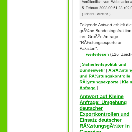
Veröffentlicht von: Webmaster
5. Februar 2008 00:51:28 +02:
(126360 Aufrufe )
Folgende Antwort erhielt die
grÃ¼ne Bundestagsfraktion
ihre GroÃŸe Anfrage
"RÃ¼stungsexporte an
Pakistan":
weiterlesen
(126 Zeich
[
Sicherheitspolitik und
Bundeswehr
|
AbrÃ¼stun
und RÃ¼stungskontrolle
RÃ¼stungsexporte
|
Klei
Anfrage
]
Antwort auf Kleine
Anfrage: Umgehung
deutscher
Exportkontrollen und
Einsatz deutscher
RÃ¼stungsgÃ¼ter in
Georgien