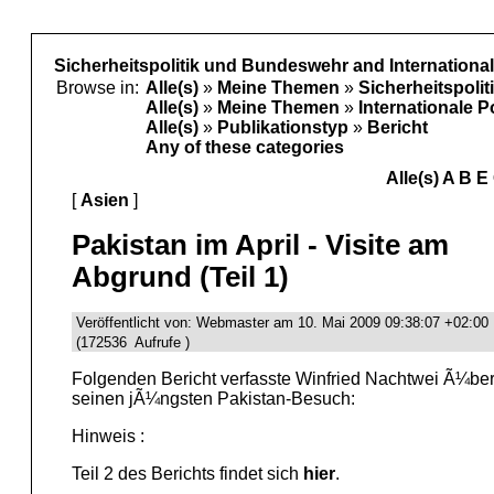
Sicherheitspolitik und Bundeswehr and International
Browse in:
Alle(s)
»
Meine Themen
»
Sicherheitspoli
Alle(s)
»
Meine Themen
»
Internationale P
Alle(s)
»
Publikationstyp
»
Bericht
Any of these categories
Alle(s)
A
B
E
[
Asien
]
Pakistan im April - Visite am
Abgrund (Teil 1)
Veröffentlicht von: Webmaster am 10. Mai 2009 09:38:07 +02:00
(172536 Aufrufe )
Folgenden Bericht verfasste Winfried Nachtwei Ã¼be
seinen jÃ¼ngsten Pakistan-Besuch:
Hinweis :
Teil 2 des Berichts findet sich
hier
.