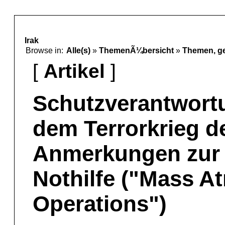
Irak
Browse in:
Alle(s)
»
ThemenÃ¼bersicht
»
Themen, g
[
Artikel
]
Schutzverantwort
dem Terrorkrieg de
Anmerkungen zur 
Nothilfe ("Mass A
Operations")