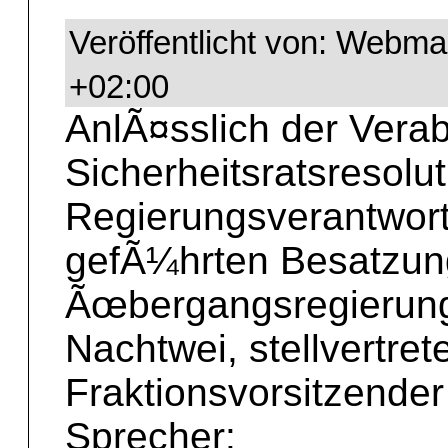
Veröffentlicht von: Webma
+02:00
AnlÃ¤sslich der Vera
Sicherheitsratsresol
Regierungsverantwort
gefÃ¼hrten Besatzung
Ãœbergangsregierung 
Nachtwei, stellvertret
Fraktionsvorsitzender
Sprecher: