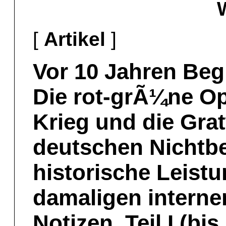
[
Artikel
]
Vor 10 Jahren Beg
Die rot-grÃ¼ne O
Krieg und die Gra
deutschen Nichtbet
historische Leist
damaligen intern
Notizen, Teil I (bi