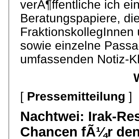
verÃ¶ffentliche ich e
Beratungspapiere, die
FraktionskollegInnen 
sowie einzelne Pass
umfassenden Notiz-Kla
[
Pressemitteilung
]
Nachtwei: Irak-Res
Chancen fÃ¼r den