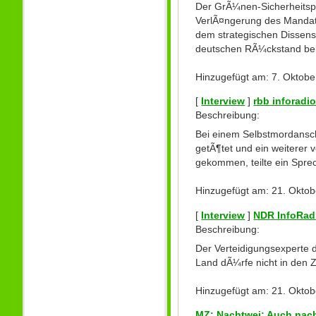
Der GrÃ¼nen-Sicherheitspol
VerlÃ¤ngerung des Mandats
dem strategischen Dissens 
deutschen RÃ¼ckstand bei
Hinzugefügt am: 7. Oktobe
[
Interview
]
rbb inforadio
Beschreibung:
Bei einem Selbstmordansc
getÃ¶tet und ein weiterer 
gekommen, teilte ein Sprech
Hinzugefügt am: 21. Oktob
[
Interview
]
NDR InfoRadi
Beschreibung:
Der Verteidigungsexperte 
Land dÃ¼rfe nicht in den 
Hinzugefügt am: 21. Oktob
MZ: Nachtwei: Auch nac