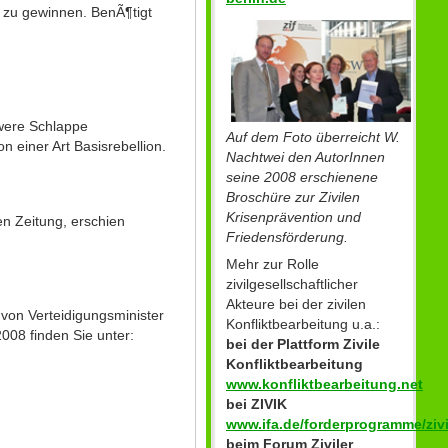
cht zu gewinnen. BenÃ¶tigt
hwere Schlappe
Auf dem Foto überreicht W.
n einer Art Basisrebellion.
Nachtwei den AutorInnen
seine 2008 erschienene
Broschüre zur Zivilen
Krisenprävention und
en Zeitung, erschien
Friedensförderung.
Mehr zur Rolle
zivilgesellschaftlicher
Akteure bei der zivilen
k von Verteidigungsminister
Konfliktbearbeitung u.a.:
008 finden Sie unter:
bei der Plattform Zivile
Konfliktbearbeitung
www.konfliktbearbeitung.net
bei ZIVIK
www.ifa.de/forderprogramme/zivi
beim Forum Ziviler