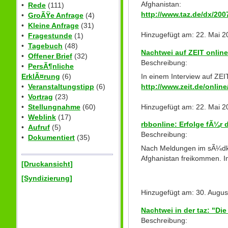
Afghanistan:
•
Rede
(111)
http://www.taz.de/dx/200
•
GroÃŸe Anfrage
(4)
•
Kleine Anfrage
(31)
Hinzugefügt am: 22. Mai 2
•
Fragestunde
(1)
•
Tagebuch
(48)
Nachtwei auf ZEIT online
•
Offener Brief
(32)
Beschreibung:
•
PersÃ¶nliche
In einem Interview auf ZEI
ErklÃ¤rung
(6)
http://www.zeit.de/onlin
•
Veranstaltungstipp
(6)
•
Vortrag
(23)
Hinzugefügt am: 22. Mai 2
•
Stellungnahme
(60)
•
Weblink
(17)
rbbonline: Erfolge fÃ¼r 
•
Aufruf
(5)
Beschreibung:
•
Dokumentiert
(35)
Nach Meldungen im sÃ¼dko
Afghanistan freikommen. I
[Druckansicht]
[Syndizierung]
Hinzugefügt am: 30. Augus
Nachtwei in der taz: "Die
Beschreibung: