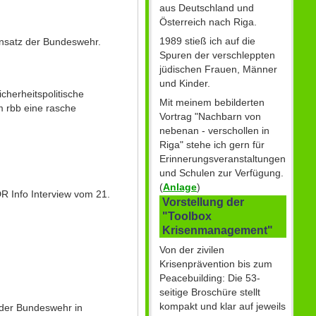
aus Deutschland und
Österreich nach Riga.
1989 stieß ich auf die
insatz der Bundeswehr.
Spuren der verschleppten
jüdischen Frauen, Männer
und Kinder.
herheitspolitische
Mit meinem bebilderten
m rbb eine rasche
Vortrag "Nachbarn von
nebenan - verschollen in
Riga" stehe ich gern für
Erinnerungsveranstaltungen
und Schulen zur Verfügung.
(
Anlage
)
R Info Interview vom 21.
Vorstellung der
"Toolbox
Krisenmanagement"
Von der zivilen
Krisenprävention bis zum
Peacebuilding: Die 53-
seitige Broschüre stellt
kompakt und klar auf jeweils
t der Bundeswehr in