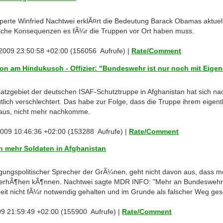
erte Winfried Nachtwei erklÃ¤rt die Bedeutung Barack Obamas aktuell
lche Konsequenzen es fÃ¼r die Truppen vor Ort haben muss.
2009 23:50:58 +02:00 (156056 Aufrufe) |
Rate/Comment
sion am Hindukusch - Offizier: "Bundeswehr ist nur noch mit Eige
satzgebiet der deutschen ISAF-Schutztruppe in Afghanistan hat sich na
lich verschlechtert. Das habe zur Folge, dass die Truppe ihrem eigentl
aus, nicht mehr nachkomme.
 2009 10:46:36 +02:00 (153288 Aufrufe) |
Rate/Comment
n mehr Soldaten in Afghanistan
digungspolitischer Sprecher der GrÃ¼nen, geht nicht davon aus, dass m
it erhÃ¶hen kÃ¶nnen. Nachtwei sagte MDR INFO: "Mehr an Bundeswehr,
t nicht fÃ¼r notwendig gehalten und im Grunde als falscher Weg ges
009 21:59:49 +02:00 (155900 Aufrufe) |
Rate/Comment