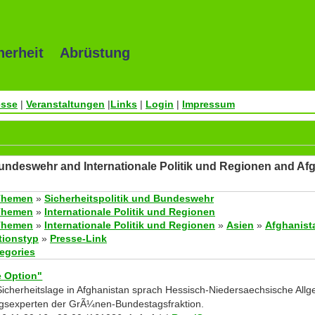
herheit Abrüstung
esse
|
Veranstaltungen
|
Links
|
Login
|
Impressum
Bundeswehr and Internationale Politik und Regionen and Af
Themen
»
Sicherheitspolitik und Bundeswehr
Themen
»
Internationale Politik und Regionen
Themen
»
Internationale Politik und Regionen
»
Asien
»
Afghanist
tionstyp
»
Presse-Link
tegories
e Option"
icherheitslage in Afghanistan sprach
Hessisch-Niedersaechsische All
ngsexperten der GrÃ¼nen-Bundestagsfraktion.