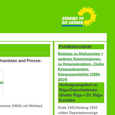
Publikationsliste
Beiträge zu Afghanistan +
anderen Krisenregionen,
ghanistan and Presse-
zu Kriseneinsätzen, Ziviler
Krisenprävention,
Kriegsgeschichte (1994-
2014)
an
Vortragsangebot zu
Riga-Deportationen,
Ghetto Riga + Dt. Riga-
Komitee
gemeine (HNA)
mit Winfried
Ende 1941/Anfang 1942
rollten Deportationszüge