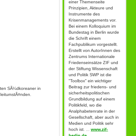
einer Themenseite
Prinzipien, Akteure und
Instrumente des
Krisenmanagements vor.
Bei einem Kolloquium im
Bundestag in Berlin wurde
die Schrift einem
Fachpublikum vorgestellt.
Erstellt von AutorInnen des
Zentrums Internationale
Friedenseinsätze ZIF und
der Stiftung Wissenschaft
und Politik SWP ist die
"Toolbox" ein wichtiger
Beitrag zur friedens- und
pten SÃ¼dkoreaner in
sicherheitspolitischen
gleitumstÃ¤nden.
Grundbildung auf einem
Politikfeld, wo die
Analphabetenrate in der
Gesellschaft, aber auch in
Medien und Politik sehr
hoch ist. ...
www.zif-
berlin.de