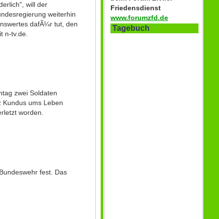
rlich", will der
Friedensdienst
undesregierung weiterhin
www.forumzfd.de
enswertes dafÃ¼r tut, den
Tagebuch
 n-tv.de.
ntag zwei Soldaten
inz Kundus ums Leben
erletzt worden.
 Bundeswehr fest. Das