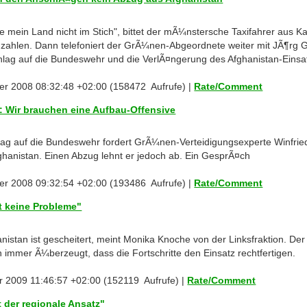
in Land nicht im Stich", bittet der mÃ¼nstersche Taxifahrer aus Kab
zahlen. Dann telefoniert der GrÃ¼nen-Abgeordnete weiter mit JÃ¶rg G
lag auf die Bundeswehr und die VerlÃ¤ngerung des Afghanistan-Eins
er 2008 08:32:48 +02:00 (158472 Aufrufe) |
Rate/Comment
 Wir brauchen eine Aufbau-Offensive
ag auf die Bundeswehr fordert GrÃ¼nen-Verteidigungsexperte Winfrie
ghanistan. Einen Abzug lehnt er jedoch ab. Ein GesprÃ¤ch
er 2008 09:32:54 +02:00 (193486 Aufrufe) |
Rate/Comment
t keine Probleme"
hanistan ist gescheitert, meint Monika Knoche von der Linksfraktion. D
 immer Ã¼berzeugt, dass die Fortschritte den Einsatz rechtfertigen.
r 2009 11:46:57 +02:00 (152119 Aufrufe) |
Rate/Comment
t der regionale Ansatz"