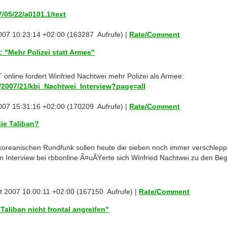
7/05/22/a0101.1/text
007 10:23:14 +02:00 (163287 Aufrufe) |
Rate/Comment
: "Mehr Polizei statt Armee"
T online fordert Winfried Nachtwei mehr Polizei als Armee:
e/2007/21/kbi_Nachtwei_Interview?page=all
007 15:31:16 +02:00 (170209 Aufrufe) |
Rate/Comment
die Taliban?
reanischen Rundfunk sollen heute die sieben noch immer verschlep
m Interview bei rbbonline Ã¤uÃŸerte sich Winfried Nachtwei zu den Be
t 2007 10:00:11 +02:00 (167150 Aufrufe) |
Rate/Comment
 Taliban nicht frontal angreifen"