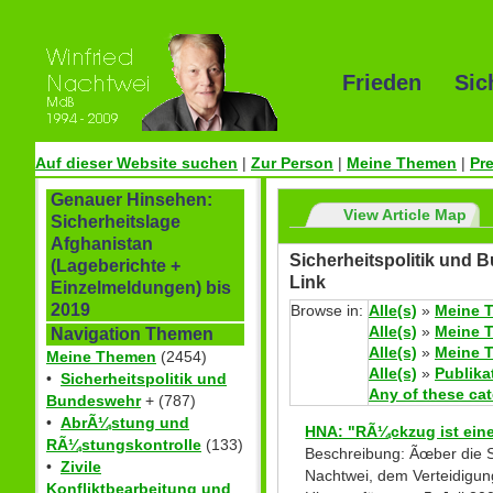
Frieden Sic
Auf dieser Website suchen
|
Zur Person
|
Meine Themen
|
Pr
Genauer Hinsehen:
View Article Map
Sicherheitslage
Afghanistan
Sicherheitspolitik und 
(Lageberichte +
Link
Einzelmeldungen) bis
2019
Browse in:
Alle(s)
»
Meine 
Alle(s)
»
Meine 
Navigation Themen
Alle(s)
»
Meine 
Meine Themen
(2454)
Alle(s)
»
Publika
•
Sicherheitspolitik und
Any of these ca
Bundeswehr
+ (787)
•
AbrÃ¼stung und
HNA: "RÃ¼ckzug ist ein
RÃ¼stungskontrolle
(133)
Beschreibung: Ãœber die S
•
Zivile
Nachtwei, dem Verteidigu
Konfliktbearbeitung und