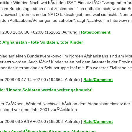
itiker Winfried Nachtwei hÃ¤lt den ISAF-Einsatz fÃ¼r "zwingend erforde
 im Bundestag jedoch nicht zustimmen. "Ich enthalte mich, weil die B
ausweicht, den es in der NATO faktisch gibt, und weil sie nichts Nenn
 den AufbaubemÃ¼hungen aufzuholen", sagt Nachtwei im Interview mit
r 2008 16:58:36 +02:00 (161852 Aufrufe) |
Rate/Comment
: Afghanistan - tote Soldaten, tote Kinder
hlag auf einen Bundeswehrkonvoi im Norden Afghanistans sind am Mo
verletzt worden. Auch fÃ¼nf Kinder seien bei dem Attentat in der Prov
er der internationalen Schutztruppe Isaf mit. Ein weiterer Zivilist sei v
er 2008 06:47:14 +02:00 (194664 Aufrufe) |
Rate/Comment
o: 'Unsere Soldaten werden weiter gebraucht'
der GrÃ¼nen, Winfried Nachtwei, hÃ¤lt an dem Afghanistaneinsatz der
Zustand vor dem Jahr 2001 zurÃ¼ckfallen.
er 2008 08:29:19 +02:00 (185008 Aufrufe) |
Rate/Comment
h den AnschlÃ¤gen kein Abzug aus Afghanistan