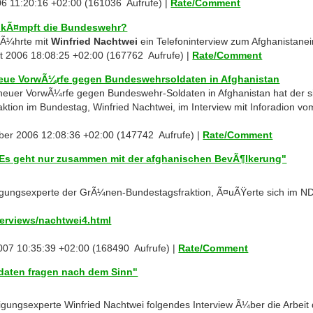
006 11:20:16 +02:00 (161036 Aufrufe) |
Rate/Comment
r kÃ¤mpft die Bundeswehr?
Ã¼hrte mit
Winfried Nachtwei
ein Telefoninterview zum Afghanistane
t 2006 18:08:25 +02:00 (167762 Aufrufe) |
Rate/Comment
Neue VorwÃ¼rfe gegen Bundeswehrsoldaten in Afghanistan
neuer VorwÃ¼rfe gegen Bundeswehr-Soldaten in Afghanistan hat der sic
tion im Bundestag, Winfried Nachtwei, im Interview mit Inforadion vo
ber 2006 12:08:36 +02:00 (147742 Aufrufe) |
Rate/Comment
"Es geht nur zusammen mit der afghanischen BevÃ¶lkerung"
digungsexperte der GrÃ¼nen-Bundestagsfraktion, Ã¤uÃŸerte sich im ND
terviews/nachtwei4.html
007 10:35:39 +02:00 (168490 Aufrufe) |
Rate/Comment
ldaten fragen nach dem Sinn"
digungsexperte Winfried Nachtwei folgendes Interview Ã¼ber die Arbei