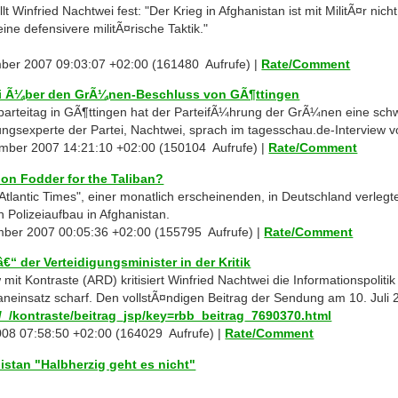
llt Winfried Nachtwei fest: "Der Krieg in Afghanistan ist mit MilitÃ¤r ni
ine defensivere militÃ¤rische Taktik."
mber 2007 09:03:07 +02:00 (161480 Aufrufe) |
Rate/Comment
i Ã¼ber den GrÃ¼nen-Beschluss von GÃ¶ttingen
arteitag in GÃ¶ttingen hat der ParteifÃ¼hrung der GrÃ¼nen eine sc
ungsexperte der Partei, Nachtwei, sprach im tagesschau.de-Interview vo
ember 2007 14:21:10 +02:00 (150104 Aufrufe) |
Rate/Comment
on Fodder for the Taliban?
Atlantic Times", einer monatlich erscheinenden, in Deutschland verlegt
n Polizeiaufbau in Afghanistan.
mber 2007 00:05:36 +02:00 (155795 Aufrufe) |
Rate/Comment
€“ der Verteidigungsminister in der Kritik
mit Kontraste (ARD) kritisiert Winfried Nachtwei die Informationspoliti
einsatz scharf. Den vollstÃ¤ndigen Beitrag der Sendung am 10. Juli 2
/_/kontraste/beitrag_jsp/key=rbb_beitrag_7690370.html
2008 07:58:50 +02:00 (164029 Aufrufe) |
Rate/Comment
istan "Halbherzig geht es nicht"