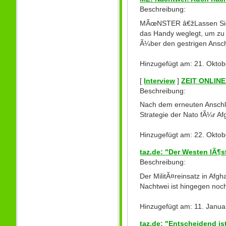
Beschreibung:
MÃœNSTER â€žLassen Sie me
das Handy weglegt, um zu 
Ã¼ber den gestrigen Ansch
Hinzugefügt am: 21. Oktob
[
Interview
]
ZEIT ONLINE:
Beschreibung:
Nach dem erneuten Anschl
Strategie der Nato fÃ¼r Af
Hinzugefügt am: 22. Oktob
taz.de: "Der Westen lÃ¶s
Beschreibung:
Der MilitÃ¤reinsatz in Afg
Nachtwei ist hingegen noch
Hinzugefügt am: 11. Janua
taz.de: "Entscheidend is