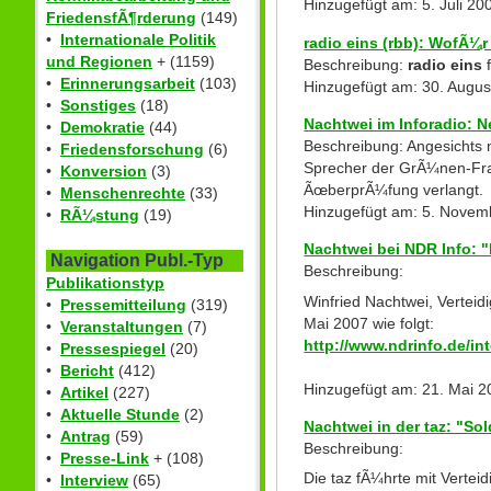
Hinzugefügt am: 5. Juli 2
FriedensfÃ¶rderung
(149)
•
Internationale Politik
radio eins (rbb): WofÃ¼
und Regionen
+ (1159)
Beschreibung:
radio eins
f
•
Erinnerungsarbeit
(103)
Hinzugefügt am: 30. Augus
•
Sonstiges
(18)
Nachtwei im Inforadio: 
•
Demokratie
(44)
Beschreibung: Angesichts 
•
Friedensforschung
(6)
Sprecher der GrÃ¼nen-Frak
•
Konversion
(3)
ÃœberprÃ¼fung verlangt.
•
Menschenrechte
(33)
Hinzugefügt am: 5. Novem
•
RÃ¼stung
(19)
Nachtwei bei NDR Info: 
Navigation Publ.-Typ
Beschreibung:
Publikationstyp
Winfried Nachtwei, Vertei
•
Pressemitteilung
(319)
Mai 2007 wie folgt:
•
Veranstaltungen
(7)
http://www.ndrinfo.de/in
•
Pressespiegel
(20)
•
Bericht
(412)
Hinzugefügt am: 21. Mai 2
•
Artikel
(227)
•
Aktuelle Stunde
(2)
Nachtwei in der taz: "So
•
Antrag
(59)
Beschreibung:
•
Presse-Link
+ (108)
Die taz fÃ¼hrte mit Vertei
•
Interview
(65)