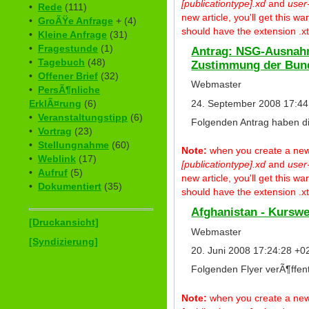
[publicationtype].xd
and
user
•
Rede
(111)
new article, you'll get this 
•
GroÃŸe Anfrage
+ (4)
should have the extension .xt
•
Kleine Anfrage
(31)
•
Fragestunde
(1)
Antrag: NSG-Ausnahm
•
Tagebuch
(48)
Zustimmung der Bunde
•
Offener Brief
(32)
Webmaster
•
PersÃ¶nliche
24. September 2008 17:44
ErklÃ¤rung
(6)
•
Veranstaltungstipp
(6)
Folgenden Antrag haben d
•
Vortrag
(23)
•
Stellungnahme
(60)
Note:
when you create a new p
•
Weblink
(17)
[publicationtype].xd
and
user
•
Aufruf
(5)
new article, you'll get this 
•
Dokumentiert
(35)
should have the extension .xt
Afghanistan - Kurswe
[Druckansicht]
Webmaster
[Syndizierung]
20. Juni 2008 17:24:28 +0
Folgenden Flyer verÃ¶ffen
Note:
when you create a new p