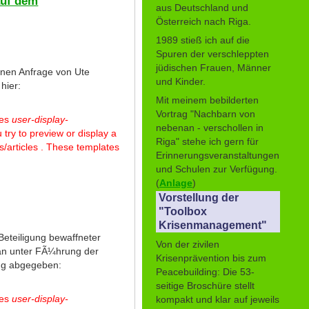
auf dem
aus Deutschland und
Österreich nach Riga.
1989 stieß ich auf die
Spuren der verschleppten
jüdischen Frauen, Männer
nen Anfrage von Ute
und Kinder.
hier:
Mit meinem bebilderten
Vortrag "Nachbarn von
tes
user-display-
nebenan - verschollen in
 try to preview or display a
Riga" stehe ich gern für
/articles . These templates
Erinnerungsveranstaltungen
und Schulen zur Verfügung.
(
Anlage
)
Vorstellung der
"Toolbox
Krisenmanagement"
eteiligung bewaffneter
Von der zivilen
stan unter FÃ¼hrung der
Krisenprävention bis zum
ng abgegeben:
Peacebuilding: Die 53-
seitige Broschüre stellt
tes
user-display-
kompakt und klar auf jeweils