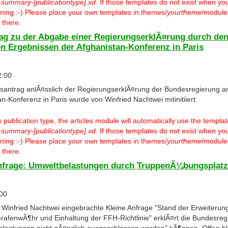
-summary-[publicationtype].xd
. If those templates do not exist when you
warning :-) Please place your own templates in themes/
yourtheme
/modules
 there.
ag zu der Abgabe einer RegierungserklÃ¤rung durch de
n Ergebnissen der Afghanistan-Konferenz in Paris
2:00
antrag anlÃ¤sslich der RegierungserklÃ¤rung der Bundesregierung a
n-Konferenz in Paris wurde von Winfried Nachtwei mitinitiiert:
ublication type, the articles module will automatically use the templa
-summary-[publicationtype].xd
. If those templates do not exist when you
warning :-) Please place your own templates in themes/
yourtheme
/modules
 there.
Anfrage: Umweltbelastungen durch TruppenÃ¼bungsplat
:00
on Winfried Nachtwei eingebrachte Kleine Anfrage "Stand der Erweiterun
fenwÃ¶hr und Einhaltung der FFH-Richtlinie" erklÃ¤rt die Bundesreg