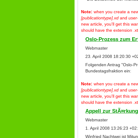
Note:
when you create a new p
[publicationtype].xd
and
user
new article, you'll get this 
should have the extension .xt
Oslo-Prozess zum Er
Webmaster
23. April 2008 18:20:30 +0
Folgenden Antrag "Oslo-Pr
Bundestagsfraktion ein:
Note:
when you create a new p
[publicationtype].xd
and
user
new article, you'll get this 
should have the extension .xt
Appell zur StÃ¤rkung
Webmaster
1. April 2008 13:26:23 +02
Winfried Nachtwei ist Mitun