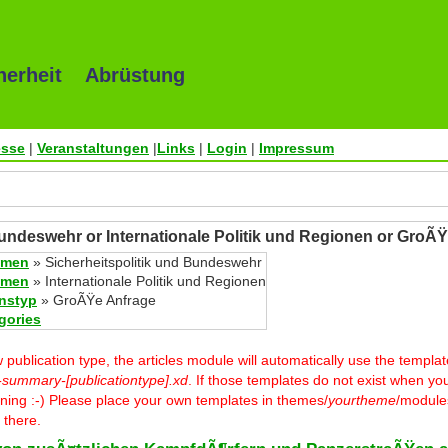
herheit Abrüstung
esse
|
Veranstaltungen
|
Links
|
Login
|
Impressum
Bundeswehr or Internationale Politik und Regionen or GroÃ
emen
» Sicherheitspolitik und Bundeswehr
emen
» Internationale Politik und Regionen
onstyp
» GroÃŸe Anfrage
egories
ublication type, the articles module will automatically use the templa
-summary-[publicationtype].xd
. If those templates do not exist when you
warning :-) Please place your own templates in themes/
yourtheme
/modules
 there.