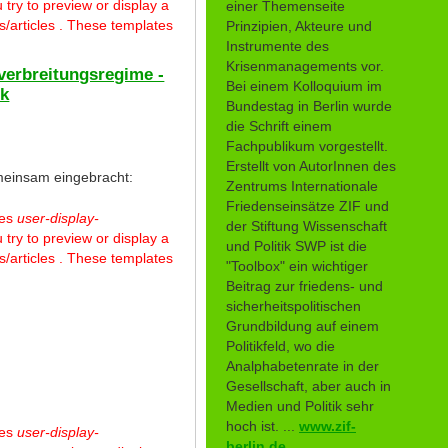
 try to preview or display a
einer Themenseite
/articles . These templates
Prinzipien, Akteure und
Instrumente des
Krisenmanagements vor.
verbreitungsregime -
Bei einem Kolloquium im
ik
Bundestag in Berlin wurde
die Schrift einem
Fachpublikum vorgestellt.
Erstellt von AutorInnen des
einsam eingebracht:
Zentrums Internationale
Friedenseinsätze ZIF und
tes
user-display-
der Stiftung Wissenschaft
 try to preview or display a
und Politik SWP ist die
/articles . These templates
"Toolbox" ein wichtiger
Beitrag zur friedens- und
sicherheitspolitischen
Grundbildung auf einem
Politikfeld, wo die
Analphabetenrate in der
Gesellschaft, aber auch in
Medien und Politik sehr
hoch ist. ...
www.zif-
tes
user-display-
berlin.de