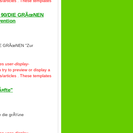
/articles . These templates
IS 90/DIE GRÃœNEN
vention
/DIE GRÃœNEN "Zur
tes
user-display-
 try to preview or display a
/articles . These templates
¤fte"
e die grÃ¼ne
tes
user-display-