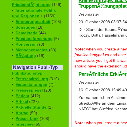
Kleine Anfrage: Bau
FriedensfÃ¶rderung
(149)
TruppenÃ¼bungsplatz
•
Internationale Politik
Webmaster
und Regionen
+ (1159)
•
Erinnerungsarbeit
(103)
20. Oktober 2008 03:37:5
•
Sonstiges
(18)
Der Stand der BaumaÃŸnah
•
Demokratie
(44)
Koczy, Britta Hasselmann u
•
Friedensforschung
(6)
•
Konversion
(3)
Note:
when you create a new p
•
Menschenrechte
(33)
[publicationtype].xd
and
user
•
RÃ¼stung
(19)
new article, you'll get this 
should have the extension .xt
Navigation Publ.-Typ
Publikationstyp
PersÃ¶nliche ErklÃ¤
•
Pressemitteilung
(319)
Webmaster
•
Veranstaltungen
(7)
16. Oktober 2008 16:49:4
•
Pressespiegel
(20)
•
Bericht
(412)
Zur namentlichen Abstimm
•
Artikel
(227)
StreitkrÃ¤fte an dem Einsa
•
Aktuelle Stunde
(2)
NATO" hat Winfried Nacht
•
Antrag
(59)
•
Presse-Link
(108)
Note:
when you create a new p
•
Interview
(65)