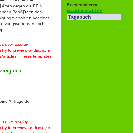
ibt, ob es bei den
Friedensdienst
¶ÃŸen gegen die FFH-
www.forumzfd.de
migenden BehÃ¶rden des
Tagebuch
migungsverfahren beachtet
erletzungsverfahren nach
ng:
tes
user-display-
 try to preview or display a
/articles . These templates
tzung des
eine Anfrage der
tes
user-display-
 try to preview or display a