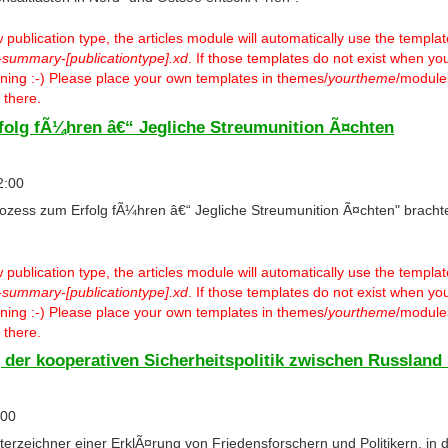
ublication type, the articles module will automatically use the templa
-summary-[publicationtype].xd
. If those templates do not exist when you
warning :-) Please place your own templates in themes/
yourtheme
/modules
 there.
folg fÃ¼hren â€“ Jegliche Streumunition Ã¤chten
2:00
ozess zum Erfolg fÃ¼hren â€“ Jegliche Streumunition Ã¤chten" brach
ublication type, the articles module will automatically use the templa
-summary-[publicationtype].xd
. If those templates do not exist when you
warning :-) Please place your own templates in themes/
yourtheme
/modules
 there.
 der kooperativen Sicherheitspolitik zwischen Russlan
:00
terzeichner einer ErklÃ¤rung von Friedensforschern und Politikern, in d