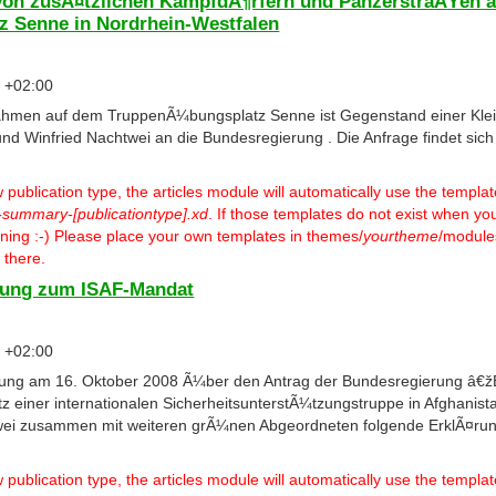
 von zusÃ¤tzlichen KampfdÃ¶rfern und PanzerstraÃŸen 
 Senne in Nordrhein-Westfalen
4 +02:00
men auf dem TruppenÃ¼bungsplatz Senne ist Gegenstand einer Klei
nd Winfried Nachtwei an die Bundesregierung . Die Anfrage findet sich 
ublication type, the articles module will automatically use the templa
-summary-[publicationtype].xd
. If those templates do not exist when you
warning :-) Please place your own templates in themes/
yourtheme
/modules
 there.
rung zum ISAF-Mandat
0 +02:00
ung am 16. Oktober 2008 Ã¼ber den Antrag der Bundesregierung â€žB
tz einer internationalen SicherheitsunterstÃ¼tzungstruppe in Afghani
wei zusammen mit weiteren grÃ¼nen Abgeordneten folgende ErklÃ¤ru
ublication type, the articles module will automatically use the templa