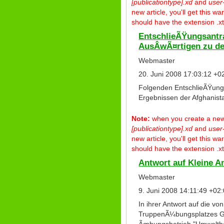
[publicationtype].xd
and
user
new article, you'll get this 
should have the extension .xt
EntschlieÃŸungsantr
AusÂ­wÃ¤rtigen zu de
Webmaster
20. Juni 2008 17:03:12 +0
Folgenden EntschlieÃŸungs
Ergebnissen der Afghanista
Note:
when you create a new p
[publicationtype].xd
and
user
new article, you'll get this 
should have the extension .xt
Antwort auf Kleine 
Webmaster
9. Juni 2008 14:11:49 +02
In ihrer Antwort auf die v
TruppenÃ¼bungsplatzes Gra