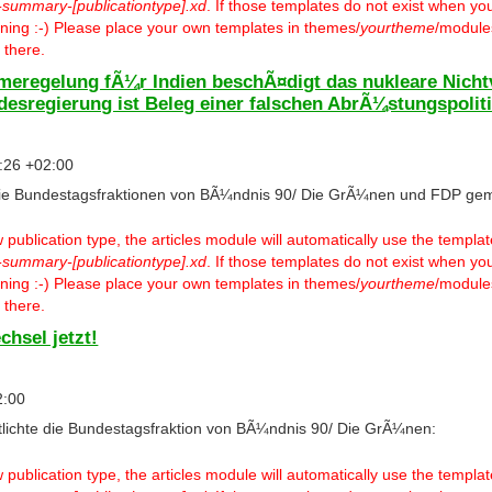
-summary-[publicationtype].xd
. If those templates do not exist when you
warning :-) Please place your own templates in themes/
yourtheme
/modules
 there.
eregelung fÃ¼r Indien beschÃ¤digt das nukleare Nicht
sregierung ist Beleg einer falschen AbrÃ¼stungspolit
:26 +02:00
ie Bundestagsfraktionen von BÃ¼ndnis 90/ Die GrÃ¼nen und FDP gem
ublication type, the articles module will automatically use the templa
-summary-[publicationtype].xd
. If those templates do not exist when you
warning :-) Please place your own templates in themes/
yourtheme
/modules
 there.
chsel jetzt!
2:00
tlichte die Bundestagsfraktion von BÃ¼ndnis 90/ Die GrÃ¼nen:
ublication type, the articles module will automatically use the templa