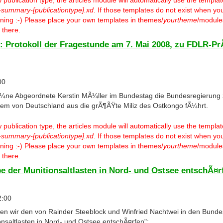
-summary-[publicationtype].xd
. If those templates do not exist when you
warning :-) Please place your own templates in themes/
yourtheme
/modules
 there.
 Protokoll der Fragestunde am 7. Mai 2008, zu FDLR-Pr
00
rÃ¼ne Abgeordnete Kerstin MÃ¼ller im Bundestag die Bundesregierun
ngem von Deutschland aus die grÃ¶ÃŸte Miliz des Ostkongo fÃ¼hrt.
ublication type, the articles module will automatically use the templa
-summary-[publicationtype].xd
. If those templates do not exist when you
warning :-) Please place your own templates in themes/
yourtheme
/modules
 there.
e der Munitionsaltlasten in Nord- und Ostsee entschÃ¤r
2:00
n wir den von Rainder Steeblock und Winfried Nachtwei in den Bunde
nsaltlasten in Nord- und Ostsee entschÃ¤rfen":