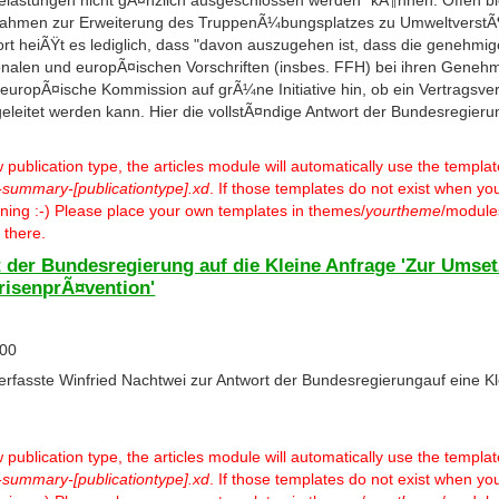
astungen nicht gÃ¤nzlich ausgeschlossen werden" kÃ¶nnen. Offen ble
hmen zur Erweiterung des TruppenÃ¼bungsplatzes zu UmweltverstÃ
wort heiÃŸt es lediglich, dass "davon auszugehen ist, dass die geneh
onalen und europÃ¤ischen Vorschriften (insbes. FFH) bei ihren Geneh
 europÃ¤ische Kommission auf grÃ¼ne Initiative hin, ob ein Vertragsv
geleitet werden kann. Hier die vollstÃ¤ndige Antwort der Bundesregieru
ublication type, the articles module will automatically use the templa
-summary-[publicationtype].xd
. If those templates do not exist when you
warning :-) Please place your own templates in themes/
yourtheme
/modules
 there.
 der Bundesregierung auf die Kleine Anfrage 'Zur Umse
KrisenprÃ¤vention'
:00
rfasste Winfried Nachtwei zur Antwort der Bundesregierungauf eine Kl
ublication type, the articles module will automatically use the templa
-summary-[publicationtype].xd
. If those templates do not exist when you