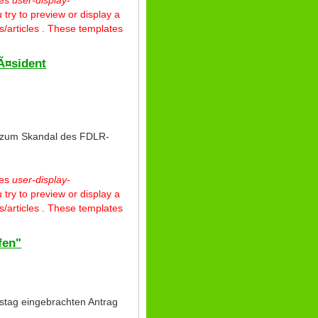
 try to preview or display a
/articles . These templates
Ã¤sident
g zum Skandal des FDLR-
tes
user-display-
 try to preview or display a
/articles . These templates
fen"
stag eingebrachten Antrag