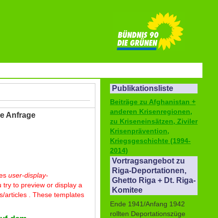
Publikationsliste
Beiträge zu Afghanistan +
anderen Krisenregionen,
Ÿe Anfrage
zu Kriseneinsätzen, Ziviler
Krisenprävention,
Kriegsgeschichte (1994-
2014)
Vortragsangebot zu
Riga-Deportationen,
tes
user-display-
Ghetto Riga + Dt. Riga-
 try to preview or display a
Komitee
/articles . These templates
Ende 1941/Anfang 1942
rollten Deportationszüge