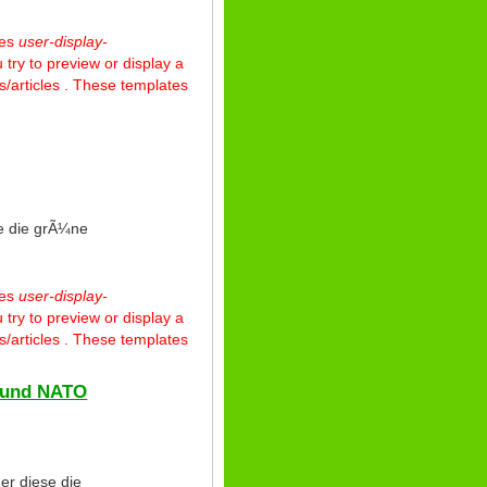
tes
user-display-
 try to preview or display a
/articles . These templates
te die grÃ¼ne
tes
user-display-
 try to preview or display a
/articles . These templates
d und NATO
er diese die