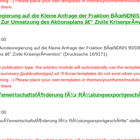
warning :-) Please place your own templates in themes/
yourtheme
/modules
 there.
egierung auf die Kleine Anfrage der Fraktion BÃœNDN
 Zur Umsetzung des Aktionsplans â€“ Zivile KrisenprÃ¤
:00
 Bundesregierung auf die Kleine Anfrage der Fraktion BÃœNDNIS 90
s â€“ Zivile KrisenprÃ¤vention" (Drucksache 16/9171):
ublication type, the articles module will automatically use the templa
-summary-[publicationtype].xd
. If those templates do not exist when you
warning :-) Please place your own templates in themes/
yourtheme
/modules
 there.
ŸenwirtschaftsfÃ¶rderung fÃ¼r RÃ¼stungsexportgeschÃ
:00
AuÃŸenwirtschaftsfÃ¶rderung fÃ¼r RÃ¼stungsexportgeschÃ¤fte" stellt
ublication type, the articles module will automatically use the templa