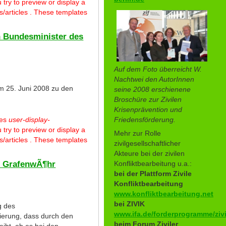
 try to preview or display a
/articles . These templates
n Bundesminister des
Auf dem Foto überreicht W.
Nachtwei den AutorInnen
m 25. Juni 2008 zu den
seine 2008 erschienene
Broschüre zur Zivilen
Krisenprävention und
Friedensförderung.
tes
user-display-
 try to preview or display a
Mehr zur Rolle
/articles . These templates
zivilgesellschaftlicher
Akteure bei der zivilen
z GrafenwÃ¶hr
Konfliktbearbeitung u.a.:
bei der Plattform Zivile
Konfliktbearbeitung
www.konfliktbearbeitung.net
bei ZIVIK
g des
www.ifa.de/forderprogramme/zivi
ierung, dass durch den
beim Forum Ziviler