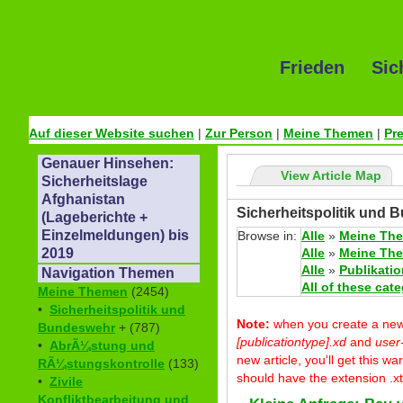
Frieden Sic
Auf dieser Website suchen
|
Zur Person
|
Meine Themen
|
Pr
Genauer Hinsehen:
View Article Map
Sicherheitslage
Afghanistan
Sicherheitspolitik und 
(Lageberichte +
Einzelmeldungen) bis
Browse in:
Alle
»
Meine Th
Alle
»
Meine Th
2019
Alle
»
Publikati
Navigation Themen
All of these cat
Meine Themen
(2454)
•
Sicherheitspolitik und
Note:
when you create a new p
Bundeswehr
+ (787)
[publicationtype].xd
and
user
•
AbrÃ¼stung und
new article, you'll get this 
RÃ¼stungskontrolle
(133)
should have the extension .xt
•
Zivile
Konfliktbearbeitung und