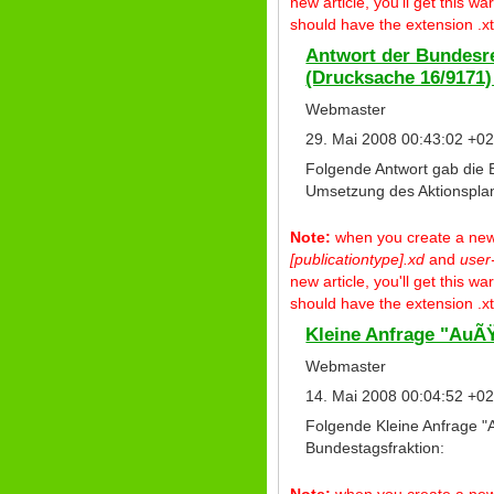
new article, you'll get this 
should have the extension .xt
Antwort der Bundesr
(Drucksache 16/9171)
Webmaster
29. Mai 2008 00:43:02 +02
Folgende Antwort gab die
Umsetzung des Aktionsplan
Note:
when you create a new p
[publicationtype].xd
and
user
new article, you'll get this 
should have the extension .xt
Kleine Anfrage "AuÃ
Webmaster
14. Mai 2008 00:04:52 +02
Folgende Kleine Anfrage "
Bundestagsfraktion:
Note:
when you create a new p