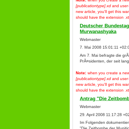
[publicationtype].xd
and
user
new article, you'll get this 
should have the extension .xt
Deutscher Bundestag:
Murwanashyaka
Webmaster
7. Mai 2008 15:01:11 +02:
Am 7. Mai befragte die g
PrÃ¤sidenten, der seit la
Note:
when you create a new p
[publicationtype].xd
and
user
new article, you'll get this 
should have the extension .xt
Antrag "Die Zeitbomb
Webmaster
29. April 2008 11:17:28 +0
Im Folgenden dokumentiere
"Die Zeitbombe der Munitio