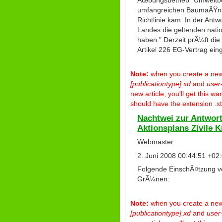
Ãœbungsbetrieb "Umweltbel
umfangreichen BaumaÃŸna
Richtlinie kam. In der Ant
Landes die geltenden nati
haben." Derzeit prÃ¼ft die
Artikel 226 EG-Vertrag ein
Note:
when you create a new p
[publicationtype].xd
and
user
new article, you'll get this 
should have the extension .xt
Nachtwei zur Antwort
Aktionsplans Zivile 
Webmaster
2. Juni 2008 00:44:51 +02
Folgende EinschÃ¤tzung ve
GrÃ¼nen:
Note:
when you create a new p
[publicationtype].xd
and
user