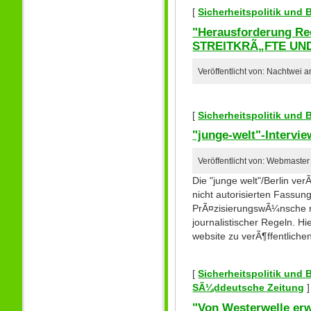
[
Sicherheitspolitik und
"Herausforderung Rec
STREITKRÃ„FTE UND 
Veröffentlicht von: Nachtwei 
[
Sicherheitspolitik und
"junge-welt"-Intervie
Veröffentlicht von: Webmaste
Die "junge welt"/Berlin ve
nicht autorisierten Fassu
PrÃ¤zisierungswÃ¼nsche ni
journalistischer Regeln. Hi
website zu verÃ¶ffentliche
[
Sicherheitspolitik und
SÃ¼ddeutsche Zeitung
]
"Von Westerwelle erw