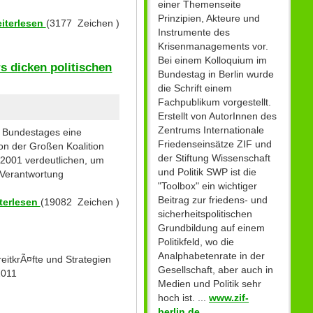
einer Themenseite
Prinzipien, Akteure und
iterlesen
(3177 Zeichen )
Instrumente des
Krisenmanagements vor.
Bei einem Kolloquium im
s dicken politischen
Bundestag in Berlin wurde
die Schrift einem
Fachpublikum vorgestellt.
Erstellt von AutorInnen des
Zentrums Internationale
s Bundestages eine
Friedenseinsätze ZIF und
von der Großen Koalition
der Stiftung Wissenschaft
 2001 verdeutlichen, um
und Politik SWP ist die
n Verantwortung
"Toolbox" ein wichtiger
Beitrag zur friedens- und
terlesen
(19082 Zeichen )
sicherheitspolitischen
Grundbildung auf einem
Politikfeld, wo die
Analphabetenrate in der
itkrÃ¤fte und Strategien
Gesellschaft, aber auch in
2011
Medien und Politik sehr
hoch ist. ...
www.zif-
berlin.de