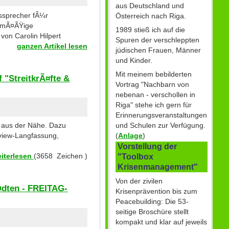
aus Deutschland und
nssprecher fÃ¼r
Österreich nach Riga.
gelmÃ¤ÃŸige
1989 stieß ich auf die
 von Carolin Hilpert
Spuren der verschleppten
ganzen Artikel lesen
jüdischen Frauen, Männer
und Kinder.
Mit meinem bebilderten
 "StreitkrÃ¤fte &
Vortrag "Nachbarn von
nebenan - verschollen in
Riga" stehe ich gern für
Erinnerungsveranstaltungen
und Schulen zur Verfügung.
t aus der Nähe. Dazu
(
Anlage
)
erview-Langfassung,
Vorstellung der
iterlesen
(3658 Zeichen )
"Toolbox
Krisenmanagement"
Von der zivilen
¤dten - FREITAG-
Krisenprävention bis zum
Peacebuilding: Die 53-
seitige Broschüre stellt
kompakt und klar auf jeweils