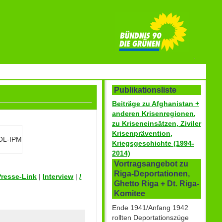
Publikationsliste
Beiträge zu Afghanistan +
anderen Krisenregionen,
zu Kriseneinsätzen, Ziviler
Krisenprävention,
OL-IPM
Kriegsgeschichte (1994-
2014)
Vortragsangebot zu
Riga-Deportationen,
Presse-Link
|
Interview
|
/
Ghetto Riga + Dt. Riga-
Komitee
Ende 1941/Anfang 1942
rollten Deportationszüge