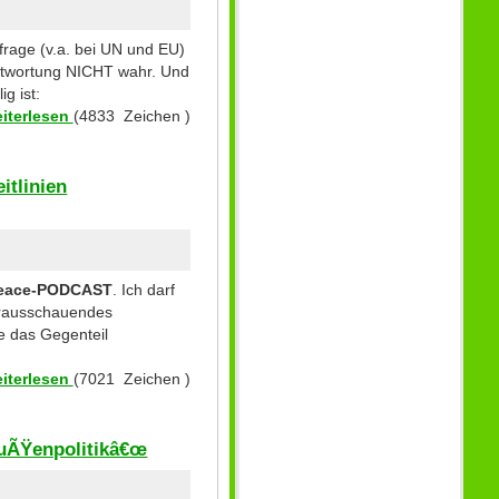
frage (v.a. bei UN und EU)
rantwortung NICHT wahr. Und
g ist:
iterlesen
(4833 Zeichen )
itlinien
eace-PODCAST
. Ich darf
orausschauendes
te das Gegenteil
iterlesen
(7021 Zeichen )
AuÃŸenpolitikâ€œ