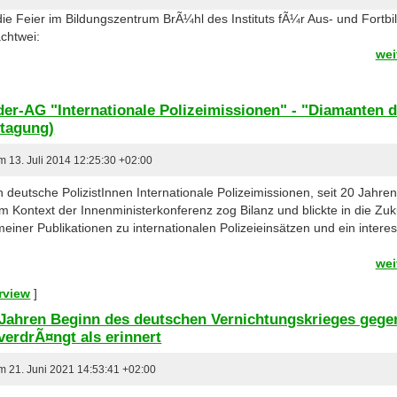
ie Feier im Bildungszentrum BrÃ¼hl des Instituts fÃ¼r Aus- und Fortb
achtwei:
wei
er-AG "Internationale Polizeimissionen" - "Diamanten 
htagung)
am 13. Juli 2014 12:25:30 +02:00
n deutsche PolizistInnen Internationale Polizeimissionen, seit 20 Jah
 Kontext der Innenministerkonferenz zog Bilanz und blickte in die Zuk
meiner Publikationen zu internationalen Polizeieinsätzen und ein inte
wei
rview
]
0 Jahren Beginn des deutschen Vernichtungskrieges gegen
 verdrÃ¤ngt als erinnert
am 21. Juni 2021 14:53:41 +02:00