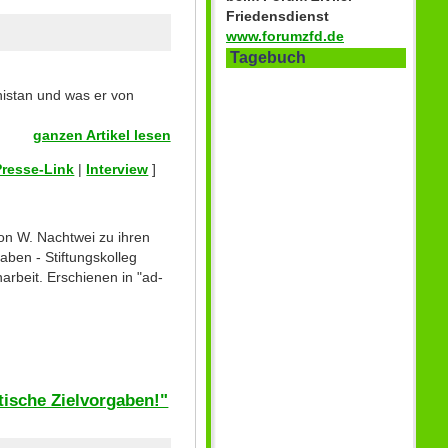
Friedensdienst
www.forumzfd.de
Tagebuch
istan und was er von
ganzen Artikel lesen
Presse-Link
|
Interview
]
on W. Nachtwei zu ihren
aben - Stiftungskolleg
rbeit. Erschienen in "ad-
tische Zielvorgaben!"