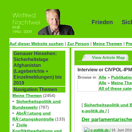
Frieden Sic
Auf dieser Website suchen
|
Zur Person
|
Meine Themen
|
Pr
Genauer Hinsehen:
View Article Map
Sicherheitslage
Afghanistan
Interview or CIVPOL-IPM
(Lageberichte +
Einzelmeldungen) bis
Browse in:
Alle
»
Publikati
Alle
»
Meine Th
2019
All of these cat
Navigation Themen
Meine Themen
(2454)
•
Sicherheitspolitik und
[
Sicherheitspolitik und
Bundeswehr
(787)
e-politik.de /
]
•
AbrÃ¼stung und
Der parlamentarisch
RÃ¼stungskontrolle
(133)
•
Zivile
Konfliktbearbeitung und
16. Juni 201