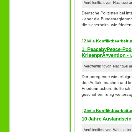
Veröffentlicht von: Nachtwei 
Deutsche Polizisten bei i
- aber die Bundesregierung
die sicherheits- wie friede
[
Zivile Konfliktbearbei
1. PeacebyPeace-Podc
KrisenprÃ¤vention - 
Veröffentlicht von: Nachtwei 
Der anregende wie erfolg
den Auftakt machen und ko
Friedenmachen. Sollte ich 
geschehen, ruhig weiters
[
Zivile Konfliktbearbei
10 Jahre Auslandsei
Veröffentlicht von: Webmaste