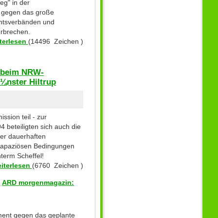
eg" in der
en gegen das große
chtsverbänden und
sverbrechen.
terlesen
(14496 Zeichen )
e beim NRW-
¼nster Hiltrup
sion teil - zur
 beteiligten sich auch die
ner dauerhaften
strapaziösen Bedingungen
nterm Scheffel!
iterlesen
(6760 Zeichen )
]
ARD morgenmagazin:
ement gegen das geplante