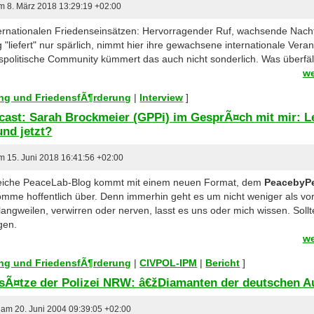
am 8. März 2018 13:29:19 +02:00
nternationalen Friedenseinsätzen: Hervorragender Ruf, wachsende Nach
 "liefert" nur spärlich, nimmt hier ihre gewachsene internationale Ve
nspolitische Community kümmert das auch nicht sonderlich. Was überfälli
we
tung und FriedensfÃ¶rderung
|
Interview
]
ast: Sarah Brockmeier (GPPi) im GesprÃ¤ch mit mir: Le
und jetzt?
am 15. Juni 2018 16:41:56 +02:00
reiche PeaceLab-Blog kommt mit einem neuen Format, dem
PeacebyP
mme hoffentlich über. Denn immerhin geht es um nicht weniger als v
langweilen, verwirren oder nerven, lasst es uns oder mich wissen. Soll
agen.
we
tung und FriedensfÃ¶rderung
|
CIVPOL-IPM
|
Bericht
]
nsÃ¤tze der Polizei NRW: â€žDiamanten der deutschen 
r am 20. Juni 2004 09:39:05 +02:00