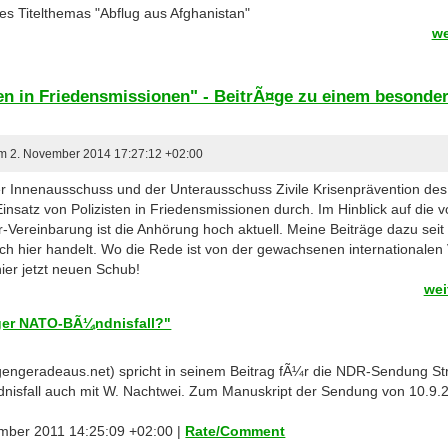
es Titelthemas "Abflug aus Afghanistan"
we
ten in Friedensmissionen" - BeitrÃ¤ge zu einem besonder
 am 2. November 2014 17:27:12 +02:00
 Innenausschuss und der Unterausschuss Zivile Krisenprävention de
insatz von Polizisten in Friedensmissionen durch. Im Hinblick auf die 
Vereinbarung ist die Anhörung hoch aktuell. Meine Beiträge dazu seit
sich hier handelt. Wo die Rede ist von der gewachsenen internationale
hier jetzt neuen Schub!
wei
ger NATO-BÃ¼ndnisfall?"
geradeaus.net) spricht in seinem Beitrag fÃ¼r die NDR-Sendung Stre
isfall auch mit W. Nachtwei. Zum Manuskript der Sendung von 10.9.
ember 2011 14:25:09 +02:00 |
Rate/Comment