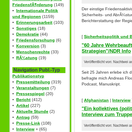
FriedensfÃ¶rderung
(149)
Der einstige Friedensakti
•
Internationale Politik
Sicherheits- und AbrÃ¼stun
und Regionen
(1159)
Berichterstattung der Regie
•
Erinnerungsarbeit
(103)
•
Sonstiges
(18)
•
Demokratie
(44)
[
Sicherheitspolitik und
•
Friedensforschung
(6)
"60 Jahre Wehrbeauft
•
Konversion
(3)
Strategien"/NDR Info
•
Menschenrechte
(33)
•
RÃ¼stung
(19)
Veröffentlicht von: Nachtwei 
Navigation Publ.-Typ
Seit 25 Jahren erlebe ich
Publikationstyp
befragte mich Andreas Floc
•
Pressemitteilung
(319)
Podcast, Manuskript.
•
Veranstaltungen
(7)
•
Pressespiegel
(20)
•
Bericht
(412)
[
Afghanistan
|
Interview
•
Artikel
(227)
"Ein kollektives (po
•
Aktuelle Stunde
(2)
Interview zum Trupp
•
Antrag
(59)
•
Presse-Link
(108)
Veröffentlicht von: Nachtwei 
•
Interview
+ (65)