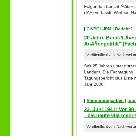
Folgenden Bericht Ã¼ber d
(IAF) verfasste Winfried N
[
CIVPOL-IPM
|
Bericht
]
20 Jahre Bund-/LÃ¤nd
AuÃŸenpolitik" (Fac
Veröffentlicht von: Nachtwei 
Seit 25 Jahren unterstütze
Ländern. Die Fachtagung im
Tagungsbericht plus Liste 
Jahr 2000.
[
Erinnerungsarbeit
|
Inte
22. Juni 1941: Vor 8
- bis heute viel mehr
Veröffentlicht von: Nachtwei 