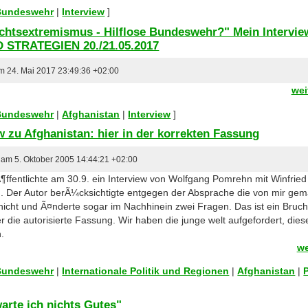
 Bundeswehr
|
Interview
]
htsextremismus - Hilflose Bundeswehr?" Mein Intervie
STRATEGIEN 20./21.05.2017
am 24. Mai 2017 23:49:36 +02:00
wei
 Bundeswehr
|
Afghanistan
|
Interview
]
w zu Afghanistan: hier in der korrekten Fassung
r am 5. Oktober 2005 14:44:21 +02:00
rÃ¶ffentlichte am 30.9. ein Interview von Wolfgang Pomrehn mit Winfried
ng. Der Autor berÃ¼cksichtigte entgegen der Absprache die von mir ge
cht und Ã¤nderte sogar im Nachhinein zwei Fragen. Das ist ein Bruch 
er die autorisierte Fassung. Wir haben die junge welt aufgefordert, die
n.
we
 Bundeswehr
|
Internationale Politik und Regionen
|
Afghanistan
|
arte ich nichts Gutes"