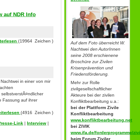
w auf NDR Info
terlesen
(19964 Zeichen )
Auf dem Foto überreicht W.
Nachtwei den AutorInnen
seine 2008 erschienene
Broschüre zur Zivilen
Krisenprävention und
Friedensförderung.
 Nachtwei in einer von mir
Mehr zur Rolle
machten
zivilgesellschaftlicher
selbstverstÃ¤ndlicher
Akteure bei der zivilen
se Fassung auf ihrer
Konfliktbearbeitung u.a.:
bei der Plattform Zivile
iterlesen
(4916 Zeichen )
Konfliktbearbeitung
www.konfliktbearbeitung.net
Presse-Link
|
Interview
|
bei ZIVIK
www.ifa.de/forderprogramme/zivi
beim Forum Ziviler