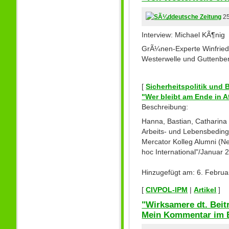
25
Interview: Michael KÃ¶nig
GrÃ¼nen-Experte Winfried
Westerwelle und Guttenber
[
Sicherheitspolitik und
"Wer bleibt am Ende in A
Beschreibung:
Hanna, Bastian, Catharina
Arbeits- und Lebensbedingu
Mercator Kolleg Alumni (N
hoc International"/Januar 20
Hinzugefügt am: 6. Februa
[
CIVPOL-IPM
|
Artikel
]
"Wirksamere dt. Beit
Mein Kommentar im B