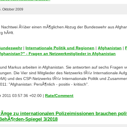
. Oktober 2009
 Nachtwei Ã¼ber einen mÃ¶glichen Abzug der Bundeswehr aus Afghan
g hÃ¤lt.
 Bundeswehr
|
Internationale Politik und Regionen
|
Afghanistan
|
fghanistan?" - Fragen an Netzwerkmitglieder in Afghanistan
 und Markus arbeiten in Afghanistan. Sie antworten auf sechs Fragen v
ngen. Die Vier sind Mitglieder des Netzwerks fÃ¼r Internationale Aufg
efiA) und des CSP-Netzwerks fÃ¼r Internationale Politik und Zusammena
11: "Afghanistan: PersÃ¶nlich - positiv - kritisch".
r 2011 03:57:36 +02:00 |
Rate/Comment
rÃ¤ge zu internationalen Polizeimissionen brauchen poli
ehÃ¶rden-Spiegel 3/2018