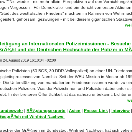
ew ""Nie wieder - nie mehr allein: Perspektiven auf den Vernichtungskri
"Gegen Vergessen - Für Demokratie" und ein Bericht von ersten Aktion
 "Stadt des westfälischen Friedens" machten im Rahmen von Wehrma
- begeistert, gehorsam, gezwungen - mit bei diesem gigantischen Staat
wei
teiligung an Internationalen Polizeimissionen - Besuch
BrÃ¼hl und der Deutschen Hochschule der Polizei in MÃ
am 24. August 2019 16:10:04 +02:00
che Polizisten (50 BGS, 30 DDR-Volkspolizei) an einer UN-Friedensmis
gkeitsprozesses von Namibia. Seit der WEU-Mission in Mostar ab 1994
r. Die Unterstützung von mandatierten Friedensmissionen wurde zu ei
eutschen Polizeien. Was die Polizistinnen und Polizisten dabei unter 
rlebt. In der breiteren Öffentlichkeit ist das nahezu unbekannt. Lichter u
we
 Bundeswehr
|
RÃ¼stungsexporte
|
Asien
|
Presse-Link
|
Interview
GesprÃ¤ch mit Winfried Nachwei
 Sprecher der GrÃ¼nen im Bundestag, Winfried Nachtwei, hat sich veh