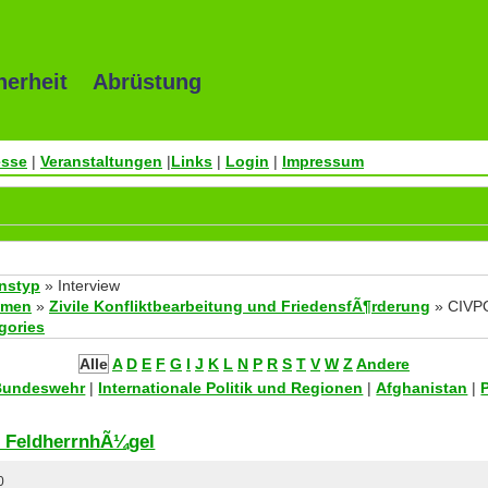
herheit Abrüstung
esse
|
Veranstaltungen
|
Links
|
Login
|
Impressum
onstyp
» Interview
emen
»
Zivile Konfliktbearbeitung und FriedensfÃ¶rderung
» CIVP
egories
Alle
A
D
E
F
G
I
J
K
L
N
P
R
S
T
V
W
Z
Andere
 Bundeswehr
|
Internationale Politik und Regionen
|
Afghanistan
|
e FeldherrnhÃ¼gel
0