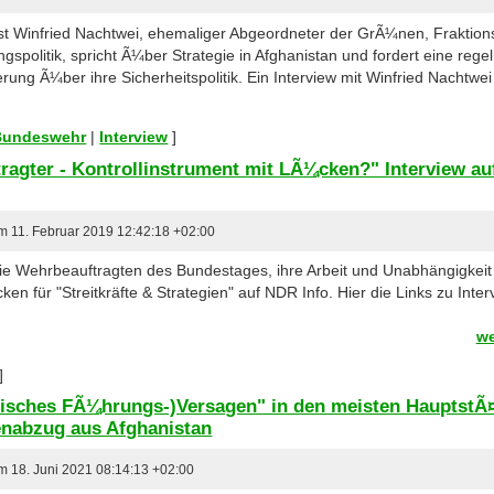
vist Winfried Nachtwei, ehemaliger Abgeordneter der GrÃ¼nen, Fraktio
gspolitik, spricht Ã¼ber Strategie in Afghanistan und fordert eine re
rung Ã¼ber ihre Sicherheitspolitik. Ein Interview mit Winfried Nachtwei
 Bundeswehr
|
Interview
]
ragter - Kontrollinstrument mit LÃ¼cken?" Interview auf
am 11. Februar 2019 12:42:18 +02:00
 die Wehrbeauftragten des Bundestages, ihre Arbeit und Unabhängigkei
ken für "Streitkräfte & Strategien" auf NDR Info. Hier die Links zu Int
we
]
litisches FÃ¼hrungs-)Versagen" in den meisten HauptstÃ
enabzug aus Afghanistan
am 18. Juni 2021 08:14:13 +02:00