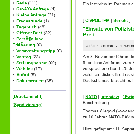
•
Rede
(111)
Ein Interview im Rahmen d
•
GroÃŸe Anfrage
(4)
•
Kleine Anfrage
(31)
[
CIVPOL-IPM
|
Bericht
]
•
Fragestunde
(1)
•
Tagebuch
(48)
"Einsatz von Polizis
•
Offener Brief
(32)
Brett
•
PersÃ¶nliche
ErklÃ¤rung
(6)
Veröffentlicht von: Nachtwei
•
Veranstaltungstipp
(6)
Am 3. November führen der
•
Vortrag
(23)
öffentliche Anhörung zum E
•
Stellungnahme
(60)
versprochene Bund-Länder-
•
Weblink
(17)
welch ein dickes Brett es 
•
Aufruf
(5)
Deutschlands, braucht es 
•
Dokumentiert
(35)
[Druckansicht]
[
NATO
|
Interview
]
"Ewi
Beschreibung:
[Syndizierung]
Thomas Wiegold (www.augen
zu 10 Jahren NATO-BÃ¼ndn
Hinzugefügt am: 11. Sept