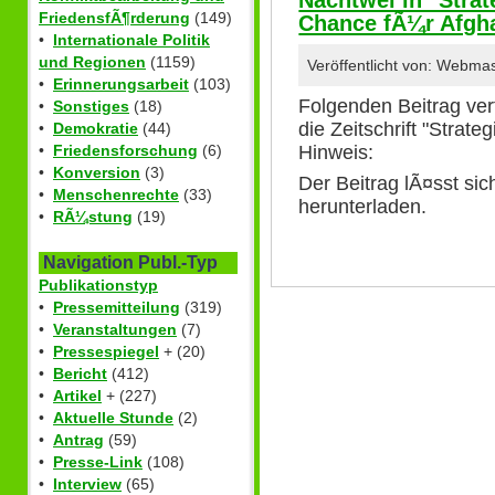
FriedensfÃ¶rderung
(149)
Chance fÃ¼r Afgh
•
Internationale Politik
und Regionen
(1159)
Veröffentlicht von: Webma
•
Erinnerungsarbeit
(103)
Folgenden Beitrag ver
•
Sonstiges
(18)
die Zeitschrift "Strate
•
Demokratie
(44)
Hinweis:
•
Friedensforschung
(6)
•
Konversion
(3)
Der Beitrag lÃ¤sst si
•
Menschenrechte
(33)
herunterladen.
•
RÃ¼stung
(19)
Navigation Publ.-Typ
Publikationstyp
•
Pressemitteilung
(319)
•
Veranstaltungen
(7)
•
Pressespiegel
+ (20)
•
Bericht
(412)
•
Artikel
+ (227)
•
Aktuelle Stunde
(2)
•
Antrag
(59)
•
Presse-Link
(108)
•
Interview
(65)