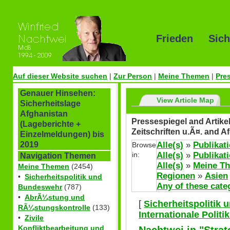
Frieden Sich
Auf dieser Website suchen
|
Zur Person
|
Meine Themen
|
Pre
Genauer Hinsehen:
View Article Map
Sicherheitslage
Afghanistan
Pressespiegel and Artike
(Lageberichte +
Zeitschriften u.Ã¤. and A
Einzelmeldungen) bis
Alle(s)
»
Publikat
2019
Browse
in:
Alle(s)
»
Publikat
Navigation Themen
Alle(s)
»
Meine T
Meine Themen
(2454)
Regionen
»
Asien
•
Sicherheitspolitik und
Any of these cate
Bundeswehr
(787)
•
AbrÃ¼stung und
[
Sicherheitspolitik
RÃ¼stungskontrolle
(133)
Internationale Polit
•
Zivile
Konfliktbearbeitung und
Nachtwei in "Strat