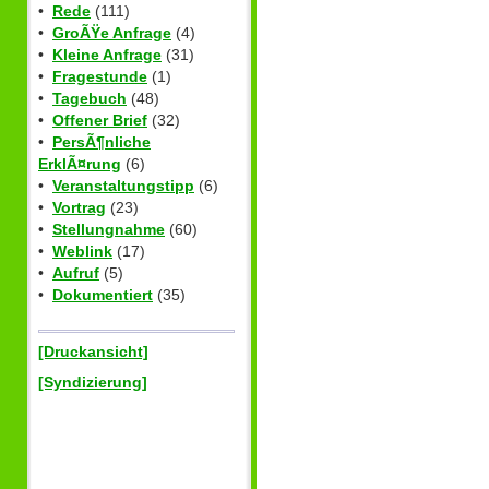
•
Rede
(111)
•
GroÃŸe Anfrage
(4)
•
Kleine Anfrage
(31)
•
Fragestunde
(1)
•
Tagebuch
(48)
•
Offener Brief
(32)
•
PersÃ¶nliche
ErklÃ¤rung
(6)
•
Veranstaltungstipp
(6)
•
Vortrag
(23)
•
Stellungnahme
(60)
•
Weblink
(17)
•
Aufruf
(5)
•
Dokumentiert
(35)
[Druckansicht]
[Syndizierung]