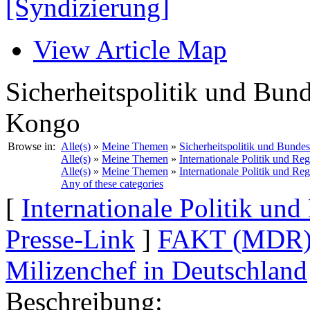
[Syndizierung]
View Article Map
Sicherheitspolitik und Bun
Kongo
Browse in:
Alle(s)
»
Meine Themen
»
Sicherheitspolitik und Bunde
Alle(s)
»
Meine Themen
»
Internationale Politik und Re
Alle(s)
»
Meine Themen
»
Internationale Politik und Re
Any of these categories
[
Internationale Politik un
Presse-Link
]
FAKT (MDR): 
Milizenchef in Deutschland
Beschreibung: