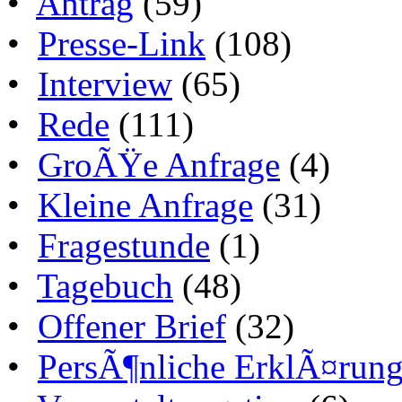
•
Antrag
(59)
•
Presse-Link
(108)
•
Interview
(65)
•
Rede
(111)
•
GroÃŸe Anfrage
(4)
•
Kleine Anfrage
(31)
•
Fragestunde
(1)
•
Tagebuch
(48)
•
Offener Brief
(32)
•
PersÃ¶nliche ErklÃ¤run