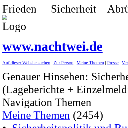
Frieden Sicherheit Abrü
www.nachtwei.de
Auf dieser Website suchen
|
Zur Person
|
Meine Themen
|
Presse
|
Ver
Genauer Hinsehen: Sicherhe
(Lageberichte + Einzelmeld
Navigation Themen
Meine Themen
(2454)
•
Sicherheitspolitik und B