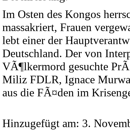
Im Osten des Kongos herrs
massakriert, Frauen verge
lebt einer der Hauptverantw
Deutschland. Der von Inter
VÃ¶lkermord gesuchte PrÃ¤
Miliz FDLR, Ignace Murwa
aus die FÃ¤den im Krisenge
Hinzugefügt am: 3. Novemb