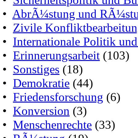
•
AbrÃ¼stung und RÃ¼stun
•
Zivile Konfliktbearbeitu
•
Internationale Politik un
•
Erinnerungsarbeit
(103)
•
Sonstiges
(18)
•
Demokratie
(44)
•
Friedensforschung
(6)
•
Konversion
(3)
•
Menschenrechte
(33)