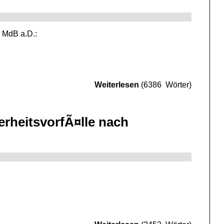
, MdB a.D.:
Weiterlesen
(6386 Wörter)
erheitsvorfÃ¤lle nach