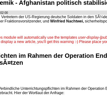
emik - Afghanistan politisch stabilis
+02:00
 Vertretern der US-Regierung deutsche Soldaten in den SÃ¼de
der Fraktionsvorsitzender, und
Winfried Nachtwei,
sicherheitspo
es module will automatically use the templates
user-display-[pub
 display a new article, you'll get this warning :-) Please place 
lichten im Rahmen der Operation En
nsÃ¤tzen
 "Verbindliche Unterrichtungspflichten im Rahmen der Operatio
bracht. Hier der Wortlaut der Anfrage: