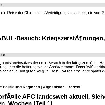
:00
die Reise der Obleute des Verteidigungsausschuss, die vom 29.
KABUL-Besuch: KriegszerstÃ¶rungen
2:00
ghanistaneinsatzes der erste Besuch in der kriegszerstörten Hau
erung über die hoffnungsvollen Ansätze enorm. Dass "wir" darüb
schien ja "auf guten Weg" zu sein -, wurde erst Jahre später deu
le Politik und Regionen
|
Afghanistan
|
Bericht
]
fÃ¤lle AFG landesweit aktuell, Sich
n, Wochen (Teil 1)