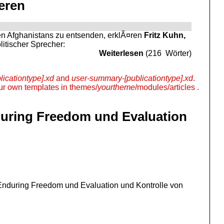
ieren
n Afghanistans zu entsenden, erklÃ¤ren
Fritz Kuhn,
litischer Sprecher:
Weiterlesen
(216 Wörter)
licationtype].xd
and
user-summary-[publicationtype].xd
.
your own templates in themes/
yourtheme
/modules/articles .
during Freedom und Evaluation
n Enduring Freedom und Evaluation und Kontrolle von