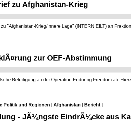
rief zu Afghanistan-Krieg
 zu "Afghanistan-Krieg/Innere Lage" (INTERN EILT) an Fraktion
ErklÃ¤rung zur OEF-Abstimmung
sche Beteiligung an der Operation Enduring Freedom ab. Hier
le Politik und Regionen
|
Afghanistan
|
Bericht
]
dung - JÃ¼ngste EindrÃ¼cke aus Kab