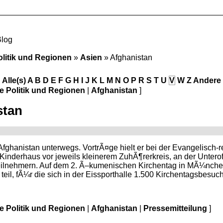
Blog
olitik und Regionen
»
Asien
» Afghanistan
Alle(s)
A
B
D
E
F
G
H
I
J
K
L
M
N
O
P
R
S
T
U
V
W
Z
Andere
le Politik und Regionen
|
Afghanistan
]
stan
Afghanistan unterwegs. VortrÃ¤ge hielt er bei der Evangelisch-r
inderhaus vor jeweils kleinerem ZuhÃ¶rerkreis, an der Unterof
lnehmern. Auf dem 2. Ã–kumenischen Kirchentag in MÃ¼nche
il, fÃ¼r die sich in der Eissporthalle 1.500 Kirchentagsbesuche
le Politik und Regionen
|
Afghanistan
|
Pressemitteilung
]