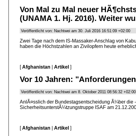
Von Mal zu Mal neuer HÃ¶chststa
(UNAMA 1. Hj. 2016). Weiter w
Veröffentlicht von: Nachtwei am 30. Juli 2016 16:51:09 +02:00
Zwei Tage nach dem IS-Massaker-Anschlag von Kabul 
haben die Höchstzahlen an Zivilopfern heute erheblic
[
Afghanistan
|
Artikel
]
Vor 10 Jahren: "Anforderungen
Veröffentlicht von: Nachtwei am 8. Oktober 2011 08:56:32 +02:00
AnlÃ¤sslich der Bundestagsentscheidung Ã¼ber die - d
SicherheitsunterstÃ¼tzungstruppe ISAF am 21.12.200
[
Afghanistan
|
Artikel
]