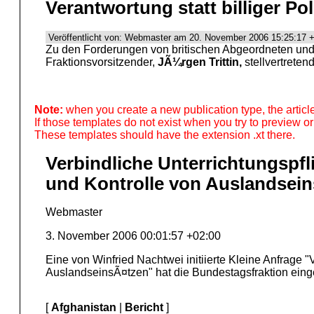
Verantwortung statt billiger Pol
Veröffentlicht von: Webmaster am 20. November 2006 15:25:17 
Zu den Forderungen von britischen Abgeordneten und
Fraktionsvorsitzender,
JÃ¼rgen Trittin,
stellvertreten
Note:
when you create a new publication type, the articl
If those templates do not exist when you try to preview or
These templates should have the extension .xt there.
Verbindliche Unterrichtungspf
und Kontrolle von Auslandsei
Webmaster
3. November 2006 00:01:57 +02:00
Eine von Winfried Nachtwei initiierte Kleine Anfrage
AuslandseinsÃ¤tzen" hat die Bundestagsfraktion einge
[
Afghanistan
|
Bericht
]