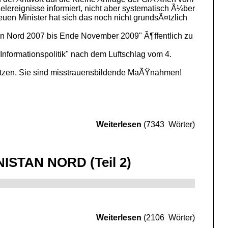
lereignisse informiert, nicht aber systematisch Ã¼ber
euen Minister hat sich das noch nicht grundsÃ¤tzlich
ion Nord 2007 bis Ende November 2009" Ã¶ffentlich zu
nformationspolitik" nach dem Luftschlag vom 4.
¤tzen. Sie sind misstrauensbildende MaÃŸnahmen!
Weiterlesen
(7343 Wörter)
TAN NORD (Teil 2)
Weiterlesen
(2106 Wörter)