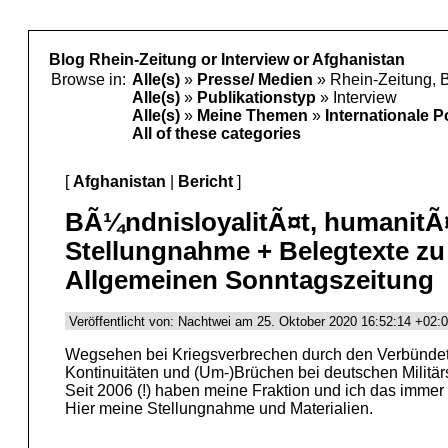
Blog Rhein-Zeitung or Interview or Afghanistan
Browse in:
Alle(s)
»
Presse/ Medien
» Rhein-Zeitung, 
Alle(s)
»
Publikationstyp
» Interview
Alle(s)
»
Meine Themen
»
Internationale P
All of these categories
[
Afghanistan
|
Bericht
]
BÃ¼ndnisloyalitÃ¤t, humanitÃ¤
Stellungnahme + Belegtexte zu
Allgemeinen Sonntagszeitung
Veröffentlicht von: Nachtwei am 25. Oktober 2020 16:52:14 +02:
Wegsehen bei Kriegsverbrechen durch den Verbündeten
Kontinuitäten und (Um-)Brüchen bei deutschen Militär
Seit 2006 (!) haben meine Fraktion und ich das immer
Hier meine Stellungnahme und Materialien.