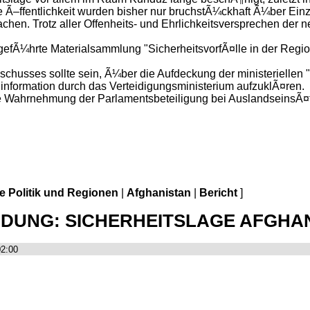
Ã–ffentlichkeit wurden bisher nur bruchstÃ¼ckhaft Ã¼ber Einze
hen. Trotz aller Offenheits- und Ehrlichkeitsversprechen der n
n gefÃ¼hrte Materialsammlung "SicherheitsvorfÃ¤lle in der Reg
usses sollte sein, Ã¼ber die Aufdeckung der ministeriellen "I
linformation durch das Verteidigungsministerium aufzuklÃ¤ren.
lle Wahrnehmung der Parlamentsbeteiligung bei AuslandseinsÃ
le Politik und Regionen
|
Afghanistan
|
Bericht
]
DUNG: SICHERHEITSLAGE AFGHANIS
02:00