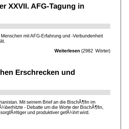
er XXVII. AFG-Tagung in
le Menschen mit AFG-Erfahrung und -Verbundenheit
tät.
Weiterlesen
(2982 Wörter)
chen Erschrecken und
nistan. Mit seinem Brief an die BischÃ¶fin im
 Ã¼berhitzte - Debatte um die Worte der BischÃ¶fin,
rgfÃ¤ltiger und produktiver gefÃ¼hrt wird.