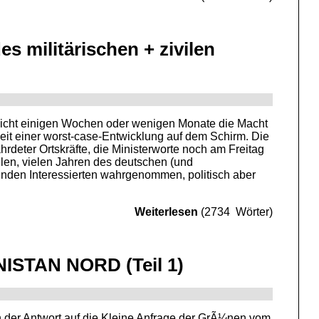
s militärischen + zivilen
 nicht einigen Wochen oder wenigen Monate die Macht
eit einer worst-case-Entwicklung auf dem Schirm. Die
rdeter Ortskräfte, die Ministerworte noch am Freitag
elen, vielen Jahren des deutschen (und
enden Interessierten wahrgenommen, politisch aber
Weiterlesen
(2734 Wörter)
TAN NORD (Teil 1)
n der Antwort auf die Kleine Anfrage der GrÃ¼nen vom