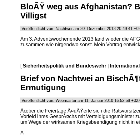
BloÃŸ weg aus Afghanistan? B
Villigst
Veröffentlicht von: Nachtwei am 30. Dezember 2013 20:49:41 +0
Am 3. Adventswochenende 2013 fand wieder die AFG-T
zusammen wie nirgendwo sonst. Mein Vortrag entwickelt
[
Sicherheitspolitik und Bundeswehr
|
Internationa
Brief von Nachtwei an BischÃ
Ermutigung
Veröffentlicht von: Webmaster am 11. Januar 2010 16:52:58 +02:
Ãœber die Feiertage Ã¤uÃŸerte sich die Ratsvorsitze
Vorfeld ihres GesprÃ¤chs mit Verteidigungsminister zu
um Wege der wirksamen Kriegsbeendigung nicht in ein
Â