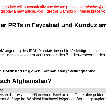
es module will automatically use the templates
user-display-[pub
 display a new article, you'll get this warning :-) Please place 
r PRTs in Feyzabad und Kunduz am
erlÃ¤ngerung des ISAF-Mandats besuchte Verteidigungsminist
usschusses sowie dem Vorsitzenden des Bundeswehrverbandes
le Politik und Regionen
|
Afghanistan
|
Stellungnahme
]
ach Afghanistan?
:00
ezemberhÃ¤lfte 2006 in einem Brief an den Generalinspekteu
ser Anfrage hat Winfried Nachtwei folgendes Beratungspapier v