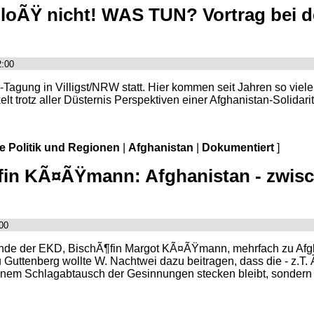
loÃŸ nicht! WAS TUN? Vortrag bei d
2:00
agung in Villigst/NRW statt. Hier kommen seit Jahren so vie
 trotz aller Düsternis Perspektiven einer Afghanistan-Solidari
le Politik und Regionen
|
Afghanistan
|
Dokumentiert
]
¶fin KÃ¤ÃŸmann: Afghanistan - zwis
00
nde der EKD, BischÃ¶fin Margot KÃ¤ÃŸmann, mehrfach zu Afgha
 Guttenberg wollte W. Nachtwei dazu beitragen, dass die - z.T.
em Schlagabtausch der Gesinnungen stecken bleibt, sondern so