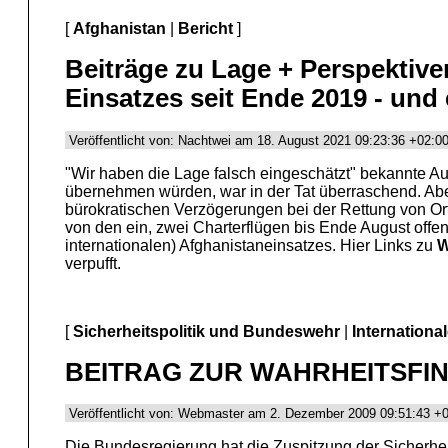
[
Afghanistan
|
Bericht
]
Beiträge zu Lage + Perspektiven
Einsatzes seit Ende 2019 - und
Veröffentlicht von: Nachtwei am 18. August 2021 09:23:36 +02:0
"Wir haben die Lage falsch eingeschätzt" bekannte A
übernehmen würden, war in der Tat überraschend. Aber
bürokratischen Verzögerungen bei der Rettung von Orts
von den ein, zwei Charterflügen bis Ende August offe
internationalen) Afghanistaneinsatzes. Hier Links zu
W
verpufft.
[
Sicherheitspolitik und Bundeswehr
|
Internationa
BEITRAG ZUR WAHRHEITSFIN
Veröffentlicht von: Webmaster am 2. Dezember 2009 09:51:43 +
Die Bundesregierung hat die Zuspitzung der Sicherhe