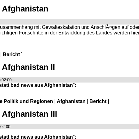
s Afghanistan
 im Zusammenhang mit Gewalteskalation und AnschlÃ¤gen auf od
htigen Fortschritte in der Entwicklung des Landes werden hierz
|
Bericht
]
 Afghanistan II
+02:00
statt bad news aus Afghanistan
":
le Politik und Regionen
|
Afghanistan
|
Bericht
]
Afghanistan III
+02:00
statt bad news aus Afghanistan
":