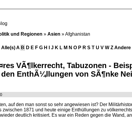
Blog
olitik und Regionen
»
Asien
» Afghanistan
Alle(s)
A
B
D
E
F
G
H
I
J
K
L
M
N
O
P
R
S
T
U
V
W
Z
Andere
res VÃ¶lkerrecht, Tabuzonen - Beisp
 den EnthÃ¼llungen von SÃ¶nke Neitz
00
, auf den man sonst so sehr angewiesen ist? Der Militärhistor
s zwischen 1871 und heute einige Enthüllungen zu völkerrechts
 wieder deutlich kritisiert. Es war ein Reden gegen die Wand, 