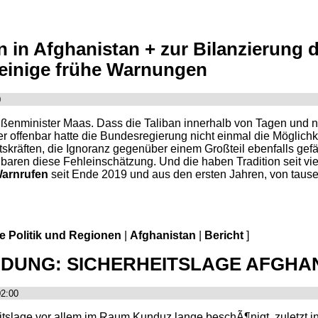
 in Afghanistan + zur Bilanzierung de
 einige frühe Warnungen
0
ußenminister Maas. Dass die Taliban innerhalb von Tagen und
 offenbar hatte die Bundesregierung nicht einmal die Möglichk
kräften, die Ignoranz gegenüber einem Großteil ebenfalls gefäh
nbaren diese Fehleinschätzung. Und die haben Tradition seit vi
arnrufen
seit Ende 2019 und aus den ersten Jahren, von taus
le Politik und Regionen
|
Afghanistan
|
Bericht
]
DUNG: SICHERHEITSLAGE AFGHANIS
02:00
itslage vor allem im Raum Kunduz lange beschÃ¶nigt, zuletzt i