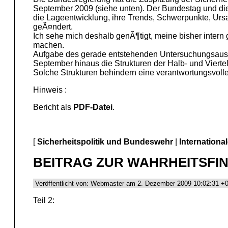
September 2009 (siehe unten). Der Bundestag und die 
die Lageentwicklung, ihre Trends, Schwerpunkte, Ursac
geÃ¤ndert.
Ich sehe mich deshalb genÃ¶tigt, meine bisher inter
machen.
Aufgabe des gerade entstehenden Untersuchungsaussch
September hinaus die Strukturen der Halb- und Vierte
Solche Strukturen behindern eine verantwortungsvo
Hinweis :
Bericht als
PDF-Datei
.
[
Sicherheitspolitik und Bundeswehr
|
Internationa
BEITRAG ZUR WAHRHEITSFIN
Veröffentlicht von: Webmaster am 2. Dezember 2009 10:02:31 +
Teil 2: