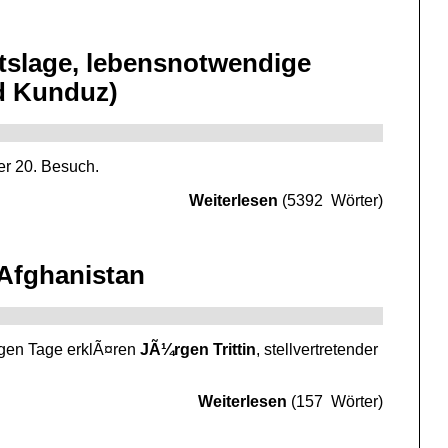
tslage, lebensnotwendige
d Kunduz)
der 20. Besuch.
Weiterlesen
(5392 Wörter)
Afghanistan
igen Tage erklÃ¤ren
JÃ¼rgen Trittin
, stellvertretender
Weiterlesen
(157 Wörter)