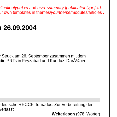
licationtype].xd
and
user-summary-[publicationtype].xd
.
your own templates in themes/
yourtheme
/modules/articles .
 26.09.2004
er Struck am 26. September zusammen mit dem
 die PRTs in Feyzabad und Kunduz. DarÃ¼ber
r deutsche RECCE-Tornados. Zur Vorbereitung der
erfasst:
Weiterlesen
(978 Wörter)