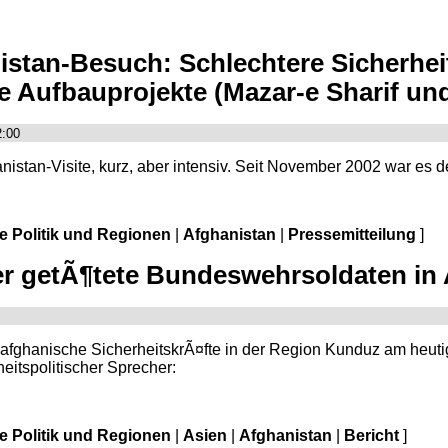
istan-Besuch: Schlechtere Sicherhei
 Aufbauprojekte (Mazar-e Sharif un
2:00
nistan-Visite, kurz, aber intensiv. Seit November 2002 war es 
le Politik und Regionen
|
Afghanistan
|
Pressemitteilung
]
 getÃ¶tete Bundeswehrsoldaten in 
 afghanische SicherheitskrÃ¤fte in der Region Kunduz am heut
heitspolitischer Sprecher:
le Politik und Regionen
|
Asien
|
Afghanistan
|
Bericht
]