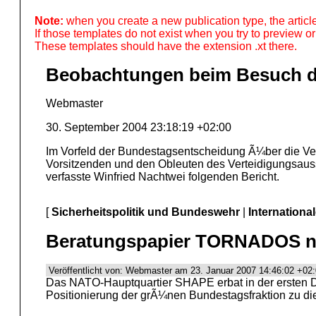
Note:
when you create a new publication type, the articl
If those templates do not exist when you try to preview or
These templates should have the extension .xt there.
Beobachtungen beim Besuch de
Webmaster
30. September 2004 23:18:19 +02:00
Im Vorfeld der Bundestagsentscheidung Ã¼ber die V
Vorsitzenden und den Obleuten des Verteidigungsa
verfasste Winfried Nachtwei folgenden Bericht.
[
Sicherheitspolitik und Bundeswehr
|
Internationa
Beratungspapier TORNADOS n
Veröffentlicht von: Webmaster am 23. Januar 2007 14:46:02 +02
Das NATO-Hauptquartier SHAPE erbat in der ersten D
Positionierung der grÃ¼nen Bundestagsfraktion zu die