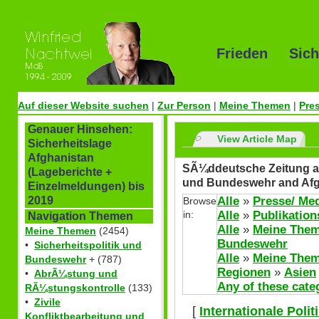
Frieden Sich
Auf dieser Website suchen
|
Zur Person
|
Meine Themen
|
Pre
Genauer Hinsehen:
View Article Map
Sicherheitslage
Afghanistan
SÃ¼ddeutsche Zeitung and
(Lageberichte +
und Bundeswehr and Afg
Einzelmeldungen) bis
Alle
»
Presse/ Me
2019
Browse
in:
Alle
»
Publikation
Navigation Themen
Alle
»
Meine The
Meine Themen
(2454)
Bundeswehr
•
Sicherheitspolitik und
Alle
»
Meine The
Bundeswehr
+ (787)
Regionen
»
Asien
•
AbrÃ¼stung und
Any of these cate
RÃ¼stungskontrolle
(133)
•
Zivile
[
Internationale Poli
Konfliktbearbeitung und