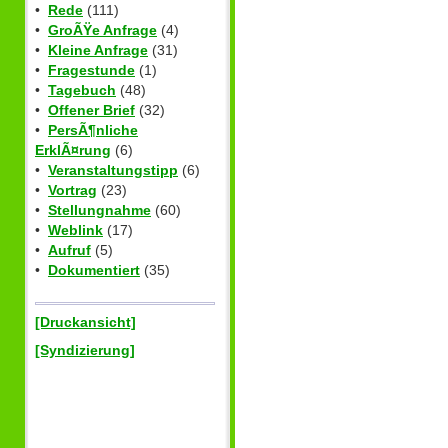
•
Rede
(111)
•
GroÃŸe Anfrage
(4)
•
Kleine Anfrage
(31)
•
Fragestunde
(1)
•
Tagebuch
(48)
•
Offener Brief
(32)
•
PersÃ¶nliche
ErklÃ¤rung
(6)
•
Veranstaltungstipp
(6)
•
Vortrag
(23)
•
Stellungnahme
(60)
•
Weblink
(17)
•
Aufruf
(5)
•
Dokumentiert
(35)
[Druckansicht]
[Syndizierung]