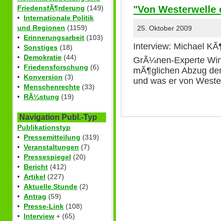
"Von Westerwelle 
FriedensfÃ¶rderung
(149)
•
Internationale Politik
und Regionen
(1159)
25. Oktober 2009
•
Erinnerungsarbeit
(103)
Interview: Michael KÃ
•
Sonstiges
(18)
•
Demokratie
(44)
GrÃ¼nen-Experte Win
•
Friedensforschung
(6)
mÃ¶glichen Abzug de
•
Konversion
(3)
und was er von Weste
•
Menschenrechte
(33)
•
RÃ¼stung
(19)
Navigation Publ.-Typ
Publikationstyp
•
Pressemitteilung
(319)
•
Veranstaltungen
(7)
•
Pressespiegel
(20)
•
Bericht
(412)
•
Artikel
(227)
•
Aktuelle Stunde
(2)
•
Antrag
(59)
•
Presse-Link
(108)
•
Interview
+ (65)