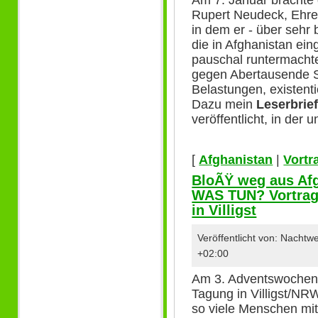
Am 7. Januar brachte 
Rupert Neudeck, Ehre
in dem er - über sehr 
die in Afghanistan ei
pauschal runtermacht
gegen Abertausende S
Belastungen, existenti
Dazu mein
Leserbrie
veröffentlicht, in de
[
Afghanistan
|
Vortr
BloÃŸ weg aus Afg
WAS TUN? Vortrag 
in Villigst
Veröffentlicht von: Nacht
+02:00
Am 3. Adventswochen
Tagung in Villigst/NR
so viele Menschen mi