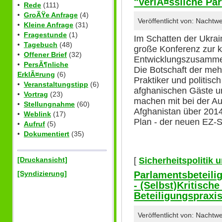
"VerlÃ¤ssliche Par
•
Rede
(111)
•
GroÃŸe Anfrage
(4)
Veröffentlicht von: Nacht
•
Kleine Anfrage
(31)
•
Fragestunde
(1)
Im Schatten der Ukrain
•
Tagebuch
(48)
große Konferenz zur k
•
Offener Brief
(32)
Entwicklungszusammena
•
PersÃ¶nliche
Die Botschaft der me
ErklÃ¤rung
(6)
Praktiker und politisc
•
Veranstaltungstipp
(6)
afghanischen Gäste un
•
Vortrag
(23)
machen mit bei der Au
•
Stellungnahme
(60)
Afghanistan über 2014
•
Weblink
(17)
Plan - der neuen EZ-S
•
Aufruf
(5)
•
Dokumentiert
(35)
[
Sicherheitspolitik
[Druckansicht]
[Syndizierung]
Parlamentsbeteili
- (Selbst)Kritisch
Beteiligungspraxi
Veröffentlicht von: Nacht