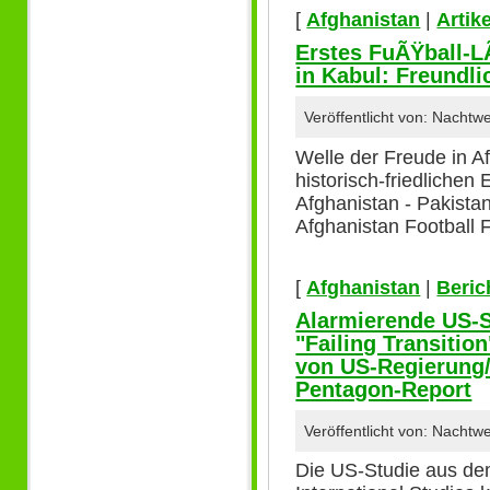
[
Afghanistan
|
Artike
Erstes FuÃŸball-L
in Kabul: Freundli
Veröffentlicht von: Nacht
Welle der Freude in A
historisch-friedlichen
Afghanistan - Pakista
Afghanistan Football 
[
Afghanistan
|
Beric
Alarmierende US-S
"Failing Transiti
von US-Regierung/
Pentagon-Report
Veröffentlicht von: Nacht
Die US-Studie aus dem