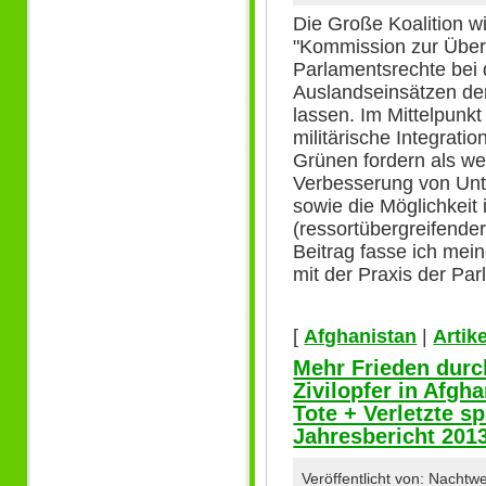
Die Große Koalition w
"Kommission zur Über
Parlamentsrechte bei
Auslandseinsätzen de
lassen. Im Mittelpunk
militärische Integrat
Grünen fordern als w
Verbesserung von Unt
sowie die Möglichkeit i
(ressortübergreifende
Beitrag fasse ich mei
mit der Praxis der P
[
Afghanistan
|
Artike
Mehr Frieden durc
Zivilopfer in Afgh
Tote + Verletzte 
Jahresbericht 201
Veröffentlicht von: Nacht