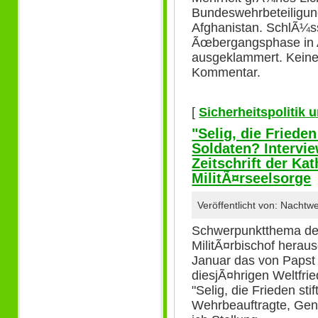
Bundeswehrbeteiligun
Afghanistan. SchlÃ¼ss
Ãœbergangsphase in A
ausgeklammert. Keine
Kommentar.
[
Sicherheitspolitik
"Selig, die Frieden
Soldaten? Interv
Zeitschrift der Ka
MilitÃ¤rseelsorge
Veröffentlicht von: Nacht
Schwerpunktthema de
MilitÃ¤rbischof heraus
Januar das von Papst
diesjÃ¤hrigen Weltfr
"Selig, die Frieden st
Wehrbeauftragte, Gene