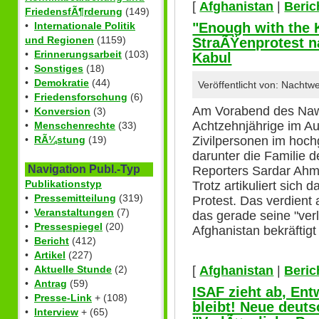
[
Afghanistan
|
Beric
FriedensfÃ¶rderung
(149)
"Enough with the Ki
•
Internationale Politik
und Regionen
(1159)
StraÃŸenprotest n
•
Erinnerungsarbeit
(103)
Kabul
•
Sonstiges
(18)
•
Demokratie
(44)
Veröffentlicht von: Nachtw
•
Friedensforschung
(6)
Am Vorabend des Naw
•
Konversion
(3)
Achtzehnjährige im Au
•
Menschenrechte
(33)
Zivilpersonen im hoch
•
RÃ¼stung
(19)
darunter die Familie 
Navigation Publ.-Typ
Reporters Sardar Ahm
Publikationstyp
Trotz artikuliert sich 
•
Pressemitteilung
(319)
Protest. Das verdient
•
Veranstaltungen
(7)
das gerade seine "verl
•
Pressespiegel
(20)
Afghanistan bekräftigt
•
Bericht
(412)
•
Artikel
(227)
[
Afghanistan
|
Beric
•
Aktuelle Stunde
(2)
•
Antrag
(59)
ISAF zieht ab, En
•
Presse-Link
+ (108)
bleibt! Neue deut
•
Interview
+ (65)