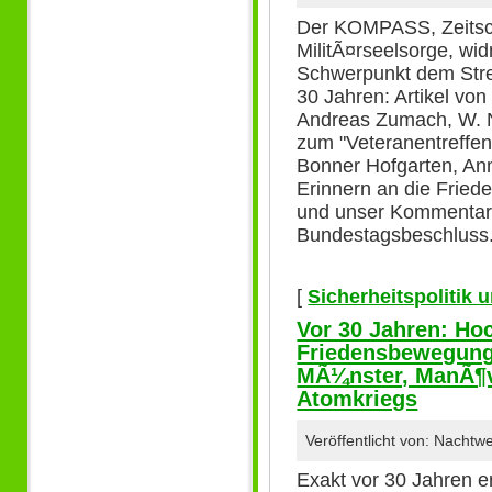
Der KOMPASS, Zeitschr
MilitÃ¤rseelsorge, w
Schwerpunkt dem Stre
30 Jahren: Artikel von
Andreas Zumach, W. N
zum "Veteranentreffe
Bonner Hofgarten, A
Erinnern an die Frie
und unser Kommenta
Bundestagsbeschluss
[
Sicherheitspolitik
Vor 30 Jahren: Hoc
Friedensbewegung
MÃ¼nster, ManÃ¶v
Atomkriegs
Veröffentlicht von: Nacht
Exakt vor 30 Jahren e