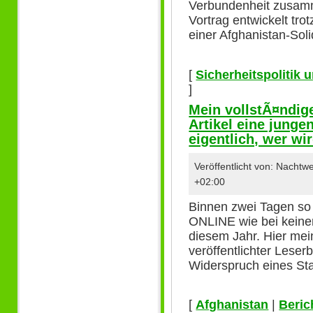
Verbundenheit zusamm
Vortrag entwickelt tro
einer Afghanistan-Soli
[
Sicherheitspolitik
]
Mein vollstÃ¤ndig
Artikel eine jungen
eigentlich, wer wi
Veröffentlicht von: Nacht
+02:00
Binnen zwei Tagen so
ONLINE wie bei keine
diesem Jahr. Hier mei
veröffentlichter Leser
Widerspruch eines Sta
[
Afghanistan
|
Beric