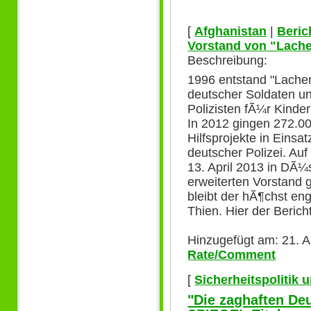
[
Afghanistan
|
Beric
Vorstand von "Lache
Beschreibung:
1996 entstand "Lachen 
deutscher Soldaten un
Polizisten fÃ¼r Kinder
In 2012 gingen 272.00
Hilfsprojekte in Eins
deutscher Polizei. Au
13. April 2013 in DÃ¼
erweiterten Vorstand 
bleibt der hÃ¶chst en
Thien. Hier der Beric
Hinzugefügt am: 21. A
Rate/Comment
[
Sicherheitspolitik
"Die zaghaften Deu