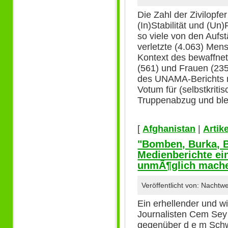
Die Zahl der Zivilopfer
(In)Stabilität und (U
so viele von den Aufs
verletzte (4.063) Mens
Kontext des bewaffnet
(561) und Frauen (23
des UNAMA-Berichts m
Votum für (selbstkriti
Truppenabzug und ble
[
Afghanistan
|
Artike
"Bomben, Burka, 
Medienberichte ei
unmÃ¶glich mache
Veröffentlicht von: Nacht
Ein erhellender und wic
Journalisten Cem Se
gegenüber d e m Schw