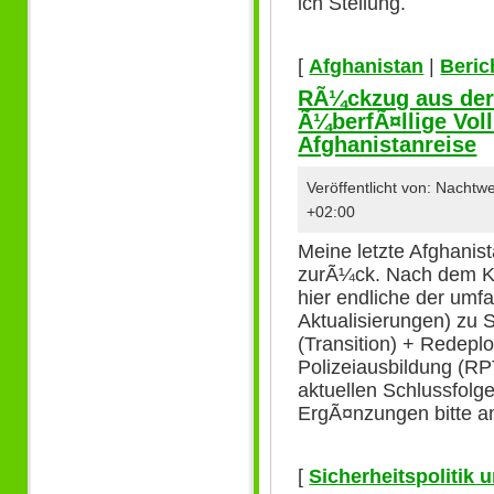
ich Stellung.
[
Afghanistan
|
Beric
RÃ¼ckzug aus der
Ã¼berfÃ¤llige Voll
Afghanistanreise
Veröffentlicht von: Nacht
+02:00
Meine letzte Afghanist
zurÃ¼ck. Nach dem Ku
hier endliche der umf
Aktualisierungen) zu 
(Transition) + Redepl
Polizeiausbildung (R
aktuellen Schlussfolge
ErgÃ¤nzungen bitte a
[
Sicherheitspolitik