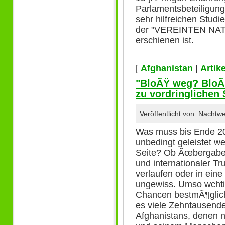
Parlamentsbeteiligun
sehr hilfreichen Studi
der "VEREINTEN NAT
erschienen ist.
[
Afghanistan
|
Artike
"BloÃŸ weg? BloÃŸ
zu vordringlichen 
Veröffentlicht von: Nacht
Was muss bis Ende 20
unbedingt geleistet we
Seite? Ob Ãœbergabe 
und internationaler T
verlaufen oder in ein
ungewiss. Umso wchti
Chancen bestmÃ¶glich
es viele Zehntausend
Afghanistans, denen n