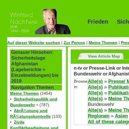
Frieden Sich
Auf dieser Website suchen
|
Zur Person
|
Meine Themen
|
Pre
Genauer Hinsehen:
View Article Map
Sicherheitslage
Afghanistan
n-tv or Presse-Link or Int
(Lageberichte +
Bundeswehr or Afghanis
Einzelmeldungen) bis
Alle(s)
»
Presse/ 
2019
Browse
in:
Alle(s)
»
Publikat
Navigation Themen
Alle(s)
»
Publikat
Meine Themen
(2454)
Alle(s)
»
Meine T
•
Sicherheitspolitik und
Bundeswehr
Bundeswehr
+ (787)
Alle(s)
»
Meine T
•
AbrÃ¼stung und
Regionen
»
Asien
RÃ¼stungskontrolle
(133)
All of these categ
•
Zivile
Konfliktbearbeitung und