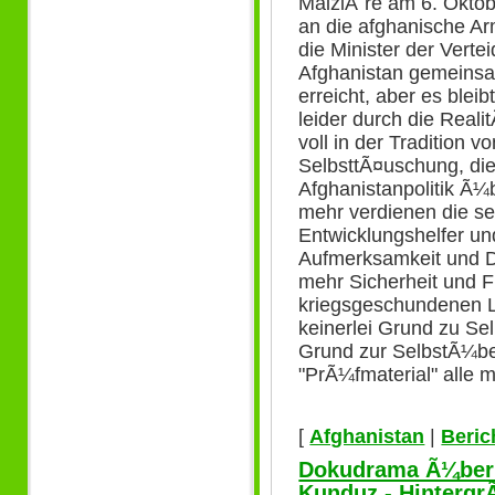
MaiziÃ¨re am 6. Oktob
an die afghanische Ar
die Minister der Vert
Afghanistan gemeinsam
erreicht, aber es blei
leider durch die Reali
voll in der Tradition v
SelbsttÃ¤uschung, die
Afghanistanpolitik Ã¼
mehr verdienen die se
Entwicklungshelfer un
Aufmerksamkeit und D
mehr Sicherheit und F
kriegsgeschundenen La
keinerlei Grund zu Sel
Grund zur SelbstÃ¼be
"PrÃ¼fmaterial" alle 
[
Afghanistan
|
Beric
Dokudrama Ã¼ber 
Kunduz - Hintergr