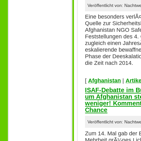
Veröffentlicht von: Nacht
Eine besonders verlÃ¤
Quelle zur Sicherheits
Afghanistan NGO Safet
Feststellungen des 4. 
zugleich einen Jahres
eskalierende bewaffnete
Phase der Deeskalatio
die Zeit nach 2014.
[
Afghanistan
|
Artike
ISAF-Debatte im B
um Afghanistan ste
weniger! Kommenta
Chance
Veröffentlicht von: Nacht
Zum 14. Mal gab der 
Mehrheit grÃ¼nes Lich