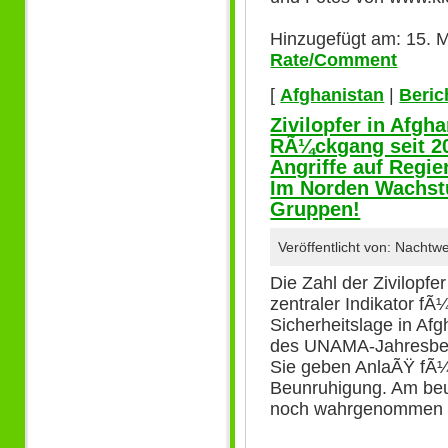
Hinzugefügt am: 15. M
Rate/Comment
[
Afghanistan
|
Beric
Zivilopfer in Afgh
RÃ¼ckgang seit 20
Angriffe auf Regi
Im Norden Wachstu
Gruppen!
Veröffentlicht von: Nacht
Die Zahl der Zivilopfer
zentraler Indikator fÃ
Sicherheitslage in Af
des UNAMA-Jahresberi
Sie geben AnlaÃŸ fÃ¼
Beunruhigung. Am beu
noch wahrgenommen z