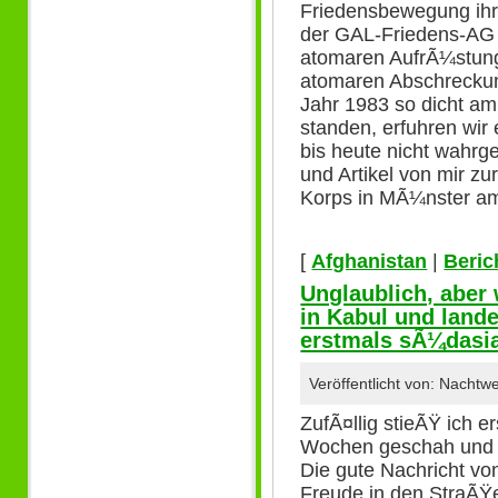
Friedensbewegung ihre 
der GAL-Friedens-AG 
atomaren AufrÃ¼stung 
atomaren Abschreckung
Jahr 1983 so dicht a
standen, erfuhren wir
bis heute nicht wahrg
und Artikel von mir zu
Korps in MÃ¼nster am
[
Afghanistan
|
Beric
Unglaublich, aber
in Kabul und lande
erstmals sÃ¼dasia
Veröffentlicht von: Nacht
ZufÃ¤llig stieÃŸ ich er
Wochen geschah und h
Die gute Nachricht v
Freude in den StraÃŸ