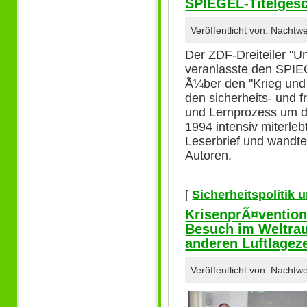
SPIEGEL-Titelgesch
Veröffentlicht von: Nachtw
Der ZDF-Dreiteiler "U
veranlasste den SPIEG
Ã¼ber den "Krieg und 
den sicherheits- und f
und Lernprozess um d
1994 intensiv miterlebt
Leserbrief und wandte
Autoren.
[
Sicherheitspolitik
KrisenprÃ¤vention
Besuch im Weltra
anderen Luftlagez
Veröffentlicht von: Nachtw