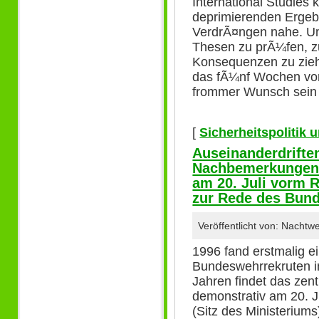
International Studie
deprimierenden Ergeb
VerdrÃ¤ngen nahe. Um
Thesen zu prÃ¼fen, zu
Konsequenzen zu zieh
das fÃ¼nf Wochen vor
frommer Wunsch sein
[
Sicherheitspolitik
Auseinanderdrifte
Nachbemerkungen 
am 20. Juli vorm
zur Rede des Bun
Veröffentlicht von: Nacht
1996 fand erstmalig e
Bundeswehrrekruten in 
Jahren findet das zen
demonstrativ am 20. J
(Sitz des Ministerium