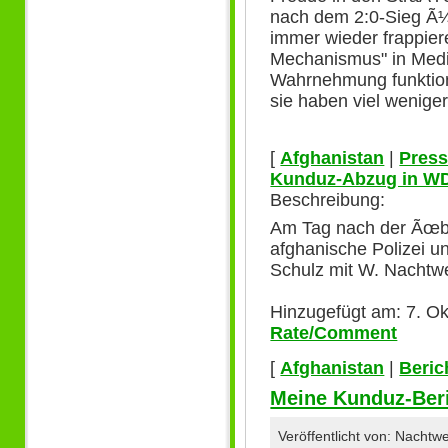
nach dem 2:0-Sieg Ã¼
immer wieder frappier
Mechanismus" in Medie
Wahrnehmung funktio
sie haben viel wenige
[
Afghanistan
|
Press
Kunduz-Abzug in W
Beschreibung:
Am Tag nach der Ãœb
afghanische Polizei 
Schulz mit W. Nachtwe
Hinzugefügt am: 7. Ok
Rate/Comment
[
Afghanistan
|
Beric
Meine Kunduz-Beri
Veröffentlicht von: Nacht