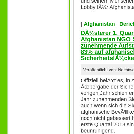
und seinem Menschen wi
Lobby fÃ¼r Afghanistan
[
Afghanistan
|
Beric
DÃ¼sterer 1. Quar
Afghanistan NGO S
zunehmende Aufst
83% auf afghanisc
SicherheitslÃ¼cke
Veröffentlicht von: Nacht
Offiziell heiÃŸt es, in
Ãœbergabe der Sicher
vorigen Jahr schien er
Jahr zunehmenden Sic
auch wenn sich die Si
afghanische BevÃ¶lke
noch nicht gebessert
erste Quartal 2013 s
beunruhigend.