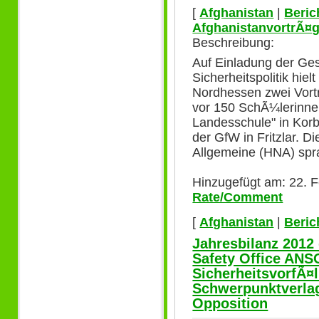
[
Afghanistan
|
Beric
AfghanistanvortrÃ¤g
Beschreibung:
Auf Einladung der Ges
Sicherheitspolitik hiel
Nordhessen zwei Vort
vor 150 SchÃ¼lerinne
Landesschule" in Kor
der GfW in Fritzlar. 
Allgemeine (HNA) spr
Hinzugefügt am: 22. F
Rate/Comment
[
Afghanistan
|
Beric
Jahresbilanz 2012
Safety Office AN
SicherheitsvorfÃ¤
Schwerpunktverla
Opposition