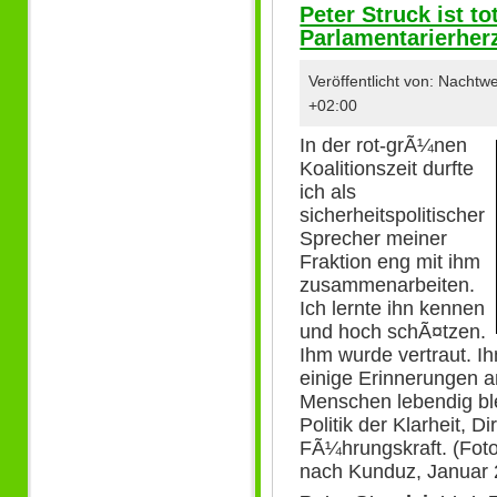
Peter Struck ist to
Parlamentarierhe
Veröffentlicht von: Nacht
+02:00
In der rot-grÃ¼nen
Koalitionszeit durfte
ich als
sicherheitspolitischer
Sprecher meiner
Fraktion eng mit ihm
zusammenarbeiten.
Ich lernte ihn kennen
und hoch schÃ¤tzen.
Ihm wurde vertraut. I
einige Erinnerungen an
Menschen lebendig ble
Politik der Klarheit, Di
FÃ¼hrungskraft. (Foto:
nach Kunduz, Januar 