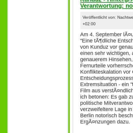
Verantwortung: n
Veröffentlicht von: Nacht
+02:00
Am 4. September lÃ¤u
"Eine tÃ¶dliche Entsc
von Kunduz vor genau 
einen sehr wichtigen,
genauerem Hinsehen, 
Fernurteile vorherrsch
Konflikteskalation vor
Entscheidungsprozes
Extremsituation - ein
Film aus verstÃ¤ndli
ich betonen: Es gab 
politische Mitverantw
verzweifeltere Lage i
Berlin notorisch besch
ErgÃ¤nzungen dazu.