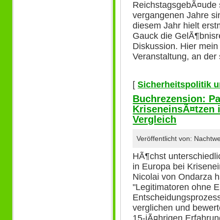
ReichstagsgebÃ¤ude st
vergangenen Jahre si
diesem Jahr hielt ers
Gauck die GelÃ¶bnisr
Diskussion. Hier mein
Veranstaltung, an der 
[
Sicherheitspolitik
Buchrezension: Pa
KriseneinsÃ¤tzen
Vergleich
Veröffentlicht von: Nachtw
HÃ¶chst unterschiedli
in Europa bei Krisenei
Nicolai von Ondarza ha
"Legitimatoren ohne Ei
Entscheidungsprozes
verglichen und bewert
15-jÃ¤hrigen Erfahrun