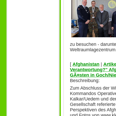
zu besuchen - darunte
Weltraumlagezentrum. 
[
Afghanistan
|
Artike
Verantwortung?" Afg
GÃ¤sten in Goch/Nie
Beschreibung:
Zum Abschluss der Wi
Kommandos Operative 
Kalkar/Uedem und der
Gesellschaft referiert
Perspektiven des Afgh
und Fotos von www.kl