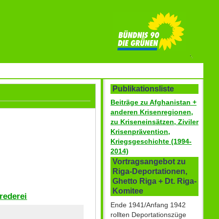
Publikationsliste
Beiträge zu Afghanistan +
anderen Krisenregionen,
zu Kriseneinsätzen, Ziviler
Krisenprävention,
Kriegsgeschichte (1994-
2014)
Vortragsangebot zu
Riga-Deportationen,
Ghetto Riga + Dt. Riga-
Komitee
rederei
Ende 1941/Anfang 1942
rollten Deportationszüge