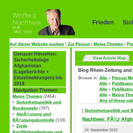
Frieden Sic
Auf dieser Website suchen
|
Zur Person
|
Meine Themen
|
Pr
Genauer Hinsehen:
View Article Map
Sicherheitslage
Afghanistan
Blog Rhein-Zeitung and 
(Lageberichte +
Einzelmeldungen) bis
Browse in:
Alle
»
Presse/ M
Alle
»
Publikati
2019
Alle
»
Publikati
Navigation Themen
Alle
»
Meine Th
Meine Themen
(2454)
Any of these ca
•
Sicherheitspolitik und
Bundeswehr
(787)
[
Sicherheitspolitik und
•
AbrÃ¼stung und
Nachtwei: FÃ¼r Afgha
RÃ¼stungskontrolle
(133)
•
Zivile
24. September 2010
Konfliktbearbeitung und