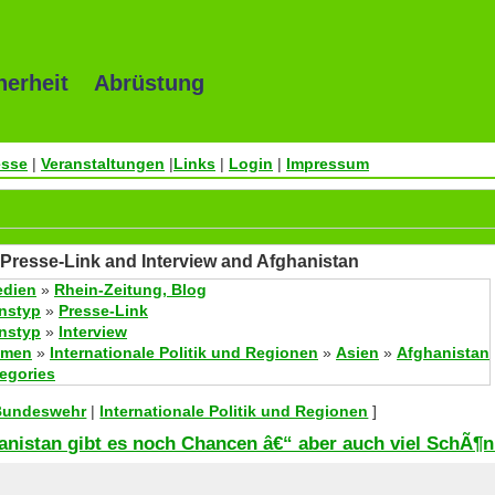
herheit Abrüstung
esse
|
Veranstaltungen
|
Links
|
Login
|
Impressum
Presse-Link and Interview and Afghanistan
edien
»
Rhein-Zeitung, Blog
onstyp
»
Presse-Link
onstyp
»
Interview
emen
»
Internationale Politik und Regionen
»
Asien
»
Afghanistan
tegories
 Bundeswehr
|
Internationale Politik und Regionen
]
nistan gibt es noch Chancen â€“ aber auch viel SchÃ¶n