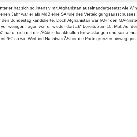
arier hat sich so intensiv mit Afghanistan auseinandergesetzt wie Wi
enen Jahr war er als MdB eine SÃ¤ule des Verteidigungsausschusses,
¼r den Bundestag kandidierte. Doch Afghanistan war fÃ¼r den MÃ¼ns
t vor wenigen Tagen war er wieder dort â€“ bereits zum 15. Mal. Auf de
“ hat er sich mit mir Ã¼ber die aktuellen Entwicklungen und seine Ei
t â€“ so wie Winfried Nachtwei Ã¼ber die Parteigrenzen hinweg gesc