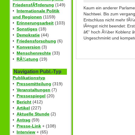
FriedensfÃ¶rderung
(149)
Kaum ein anderer Parlament
•
Internationale Politik
Nachtwei. Bis zum vergang
und Regionen
(1159)
Entschluss nicht mehr fÃ
•
Erinnerungsarbeit
(103)
lÃ¤ngst nicht beendet: Ers
•
Sonstiges
(18)
â€“ hoch Ã¼ber Koblenz â€
•
Demokratie
(44)
Ungeschminkt und kompeten
•
Friedensforschung
(6)
•
Konversion
(3)
•
Menschenrechte
(33)
•
RÃ¼stung
(19)
Navigation Publ.-Typ
Publikationstyp
•
Pressemitteilung
(319)
•
Veranstaltungen
(7)
•
Pressespiegel
(20)
•
Bericht
(412)
•
Artikel
(227)
•
Aktuelle Stunde
(2)
•
Antrag
(59)
•
Presse-Link
+ (108)
•
Interview
+ (65)