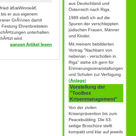
aus Deutschland und
nfried â€œWinnieâ€
Österreich nach Riga.
 bis er aus eigenem
1989 stieß ich auf die
teraner GrÃ¼nen damit
Spuren der verschleppten
r Festung Ehrenbreitstein
jüdischen Frauen, Männer
nschÃ¤tzungen unterhalten.
und Kinder.
hÃ¤tzt wird.
Mit meinem bebilderten
ganzen Artikel lesen
Vortrag "Nachbarn von
nebenan - verschollen in
Riga" stehe ich gern für
Erinnerungsveranstaltungen
und Schulen zur Verfügung.
(
Anlage
)
Vorstellung der
"Toolbox
Krisenmanagement"
Von der zivilen
Krisenprävention bis zum
Peacebuilding: Die 53-
seitige Broschüre stellt
kompakt und klar auf jeweils