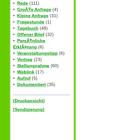
•
Rede
(111)
•
GroÃŸe Anfrage
(4)
•
Kleine Anfrage
(31)
•
Fragestunde
(1)
•
Tagebuch
(48)
•
Offener Brief
(32)
•
PersÃ¶nliche
ErklÃ¤rung
(6)
•
Veranstaltungstipp
(6)
•
Vortrag
(23)
•
Stellungnahme
(60)
•
Weblink
(17)
•
Aufruf
(5)
•
Dokumentiert
(35)
[Druckansicht]
[Syndizierung]