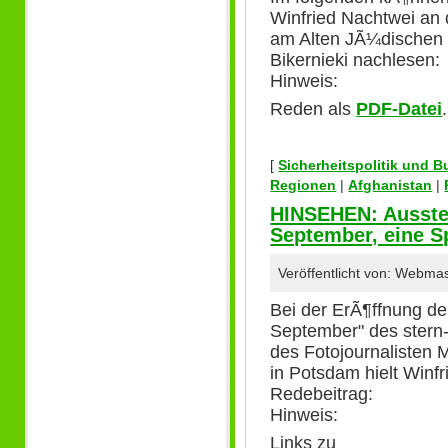
Winfried Nachtwei an
am Alten JÃ¼dischen 
Bikernieki nachlesen:
Hinweis:
Reden als
PDF-Datei
.
[
Sicherheitspolitik und 
Regionen
|
Afghanistan
|
HINSEHEN: Ausstel
September, eine 
Veröffentlicht von: Webma
Bei der ErÃ¶ffnung de
September" des stern
des Fotojournalisten M
in Potsdam hielt Winf
Redebeitrag:
Hinweis:
Links zu