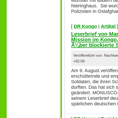
Münster mit Bildern de
Nieringhaus. Sie wurd
Polizisten in Ostafgha
[
DR Kongo
|
Artikel
Leserbrief von Mar
Mission im Kongo,
Ã¼ber blockierte 
Veröffentlicht von: Nacht
+02:00
Am 9. August veröffent
erschütternde und e
Soldaten, die ihren Sc
durften. Das hat sich
geändert. MONUSCO-C
seinem Leserbrief deu
spärlichen deutschen