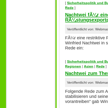
[
Sicherheitspolitik und 
Rede
]
Nachtwei fÃ¼r eine
RÃ¼stungsexportp
Veröffentlicht von: Webma
FÃ¼r eine restriktive 
Winfried Nachtwei in 
Rede ein:
[
Sicherheitspolitik und 
Regionen
|
Asien
|
Rede
]
Nachtwei zum The
Veröffentlicht von: Webma
Folgende Rede zum Ant
stabilisieren und sei
vorantreiben" gab Winf