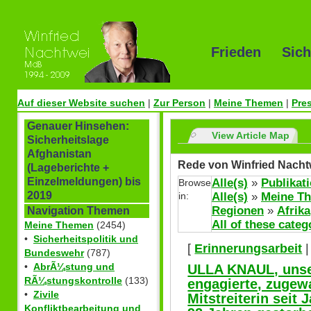
Frieden Sich
Auf dieser Website suchen
|
Zur Person
|
Meine Themen
|
Pre
Genauer Hinsehen:
View Article Map
Sicherheitslage
Afghanistan
Rede von Winfried Nach
(Lageberichte +
Einzelmeldungen) bis
Alle(s)
»
Publikat
Browse
2019
in:
Alle(s)
»
Meine T
Regionen
»
Afrika
Navigation Themen
All of these categ
Meine Themen
(2454)
•
Sicherheitspolitik und
[
Erinnerungsarbeit
Bundeswehr
(787)
•
AbrÃ¼stung und
ULLA KNAUL, unser
RÃ¼stungskontrolle
(133)
engagierte, zugew
•
Zivile
Mitstreiterin seit 
Konfliktbearbeitung und