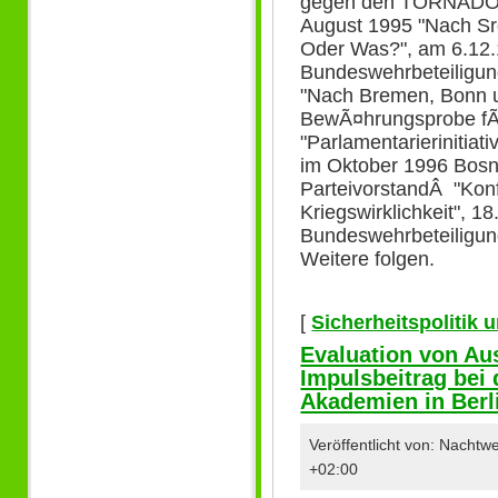
gegen den TORNADO-E
August 1995 "Nach Sr
Oder Was?", am 6.12.
Bundeswehrbeteiligun
"Nach Bremen, Bonn 
BewÃ¤hrungsprobe fÃ¼r
"Parlamentarierinitiati
im Oktober 1996 Bosni
ParteivorstandÂ "Konf
Kriegswirklichkeit", 1
Bundeswehrbeteiligun
Weitere folgen.
[
Sicherheitspolitik
Evaluation von Au
Impulsbeitrag bei
Akademien in Berl
Veröffentlicht von: Nacht
+02:00