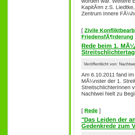
worden war. Weitere 
KapitÃ¤n z.S. Liedtk
Zentrum Innere FÃ¼hr
[
Zivile Konfliktbear
FriedensfÃ¶rderung
Rede beim 1. MÃ¼
Streitschlichtertag
Veröffentlicht von: Nacht
Am 6.10.2011 fand im
MÃ¼nster der 1. Streit
StreitschlichterInnen 
Nachtwei hielt zu Beg
[
Rede
]
"Das Leiden der a
Gedenkrede zum V