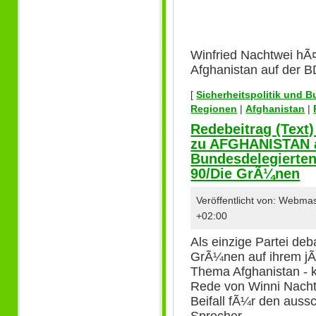
Winfried Nachtwei hÃ
Afghanistan auf der 
[
Sicherheitspolitik und 
Regionen
|
Afghanistan
|
Redebeitrag (Text
zu AFGHANISTAN a
Bundesdelegierte
90/Die GrÃ¼nen
Veröffentlicht von: Webma
+02:00
Als einzige Partei de
GrÃ¼nen auf ihrem jÃ
Thema Afghanistan - ko
Rede von Winni Nacht
Beifall fÃ¼r den auss
Sprecher.