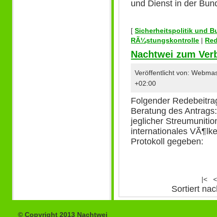
und Dienst in der Bund
[
Sicherheitspolitik und 
RÃ¼stungskontrolle
|
Re
Nachtwei zum Verb
Veröffentlicht von: Webm
+02:00
Folgender Redebeitra
Beratung des Antrags
jeglicher Streumunitio
internationales VÃ¶l
Protokoll gegeben:
|<
<
Sortiert n
© Copyright 2013 Nachtwei