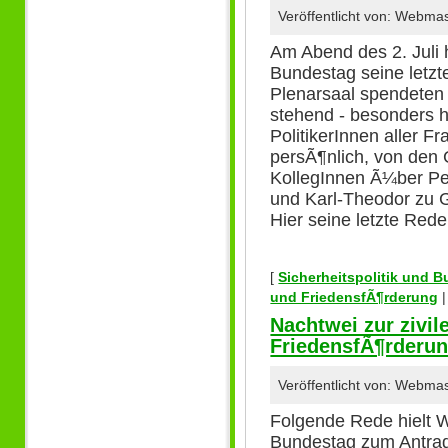
Veröffentlicht von: Webma
Am Abend des 2. Juli 
Bundestag seine letzt
Plenarsaal spendeten 
stehend - besonders h
PolitikerInnen aller F
persÃ¶nlich, von de
KollegInnen Ã¼ber Pet
und Karl-Theodor zu G
Hier seine letzte Red
[
Sicherheitspolitik und 
und FriedensfÃ¶rderung
Nachtwei zur zivi
FriedensfÃ¶rderu
Veröffentlicht von: Webma
Folgende Rede hielt 
Bundestag zum Antra