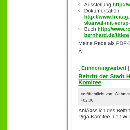
Ausstellung
http:/
Dokumentation
http://www.freita
skansal-mit-versp
Buch
http://www.r
bernhard.de/title
Meine Rede als PDF-D
Â
[
Erinnerungsarbeit
Beitritt der Stadt
Komitee
Veröffentlicht von: Webma
+02:00
AnlÃ¤sslich des Beitr
Riga-Komitee hielt Wi