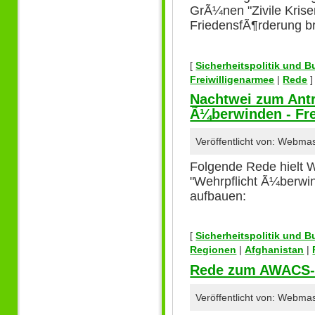
GrÃ¼nen "Zivile Kris
FriedensfÃ¶rderung b
[
Sicherheitspolitik und 
Freiwilligenarmee
|
Rede
]
Nachtwei zum Antr
Ã¼berwinden - Fre
Veröffentlicht von: Webma
Folgende Rede hielt 
"Wehrpflicht Ã¼berwin
aufbauen:
[
Sicherheitspolitik und 
Regionen
|
Afghanistan
|
Rede zum AWACS-E
Veröffentlicht von: Webma