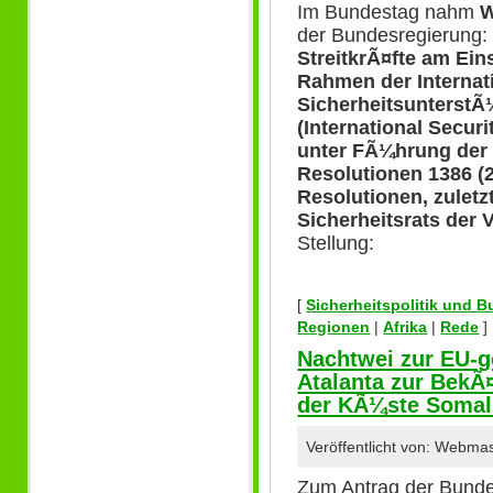
Im Bundestag nahm
W
der Bundesregierung: 
StreitkrÃ¤fte am E
Rahmen der Internat
SicherheitsunterstÃ
(International Secur
unter FÃ¼hrung der
Resolutionen 1386 (
Resolutionen, zuletz
Sicherheitsrats der 
Stellung:
[
Sicherheitspolitik und 
Regionen
|
Afrika
|
Rede
]
Nachtwei zur EU-g
Atalanta zur BekÃ¤
der KÃ¼ste Somal
Veröffentlicht von: Webma
Zum Antrag der Bunde