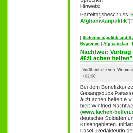
Hinweis:
Parteitagsbeschluss "
Afghanistanpolitik
"(
[
Sicherheitspolitik und 
Regionen
|
Afghanistan
|
Nachtwei: Vortrag
â€žLachen helfen"
Veröffentlicht von: Webma
+02:00
Bei dem Benefizkonze
Gesangsduos Parasto
â€žLachen helfen e.V.
hielt Winfried Nachtw
(
www.lachen-helfen.
deutscher Soldaten un
Krisengebieten. Initi
Fasel, Redakteurin de