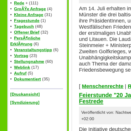
•
Rede
+ (111)
Am 14. Juli erhalten 
•
GroÃŸe Anfrage
(4)
Münster die drei balti
•
Kleine Anfrage
(31)
ihre PräsidentInnen, u
•
Fragestunde
(1)
Westfälischen Frieden
•
Tagebuch
(48)
•
Offener Brief
(32)
der erstmaligen Unabh
•
PersÃ¶nliche
und Litauen. Die Laud
ErklÃ¤rung
(6)
Steinmeier + Ministerp
•
Veranstaltungstipp
(6)
Zweiten Golfkrieges, w
•
Vortrag
(23)
Unabhängigkeitskampf
•
Stellungnahme
(60)
auch Thema der dama
•
Weblink
(17)
Friedensbewegung se
•
Aufruf
(5)
•
Dokumentiert
(35)
[
Menschenrechte
|
Feierstunde "20 J
[Druckansicht]
Festrede
[Syndizierung]
Veröffentlicht von: Nacht
+02:00
Die Initiative deutsche