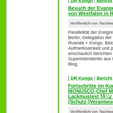
[
DR Kongo
|
Bericht
Besuch der Evange
von Westfalen in
Veröffentlicht von: Nacht
Parallelität der Erei
Berlin, Delegation de
Ruanda + Kongo. Bei
Aufmerksamkeit und p
anschaulich berichten
Superintendentin aus M
Blog.
[
DR Kongo
|
Bericht
Fortschritte im Ko
MONUSCO-Chef Mart
Lackmustest fÃ¼r 
(Schutz-)Verantwo
Veröffentlicht von: Nacht