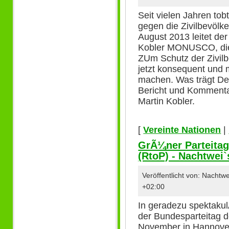
Seit vielen Jahren tob
gegen die Zivilbevölk
August 2013 leitet de
Kobler MONUSCO, die 
ZUm Schutz der Zivi
jetzt konsequent und m
machen. Was trägt De
Bericht und Kommenta
Martin Kobler.
[
Vereinte Nationen
|
GrÃ¼ner Parteitag
(RtoP) - Nachtwei
Veröffentlicht von: Nacht
+02:00
In geradezu spektaku
der Bundesparteitag
November in Hannover 