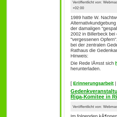
Veröffentlicht von: Webm
+02:00
1989 hatte W. Nachtwe
Alternativkundgebung 
der damaligen "gespa
2002 in Billerbeck bei 
"vergessenen Opfern".
bei der zentralen Ge
Rathaus die Gedenkan
Hinweis:
Die Rede lÃ¤sst sich
herunterladen.
[
Erinnerungsarbeit
Gedenkveranstaltu
Riga-Komitee in R
Veröffentlicht von: Webma
Im folgenden kÃ¶nnen