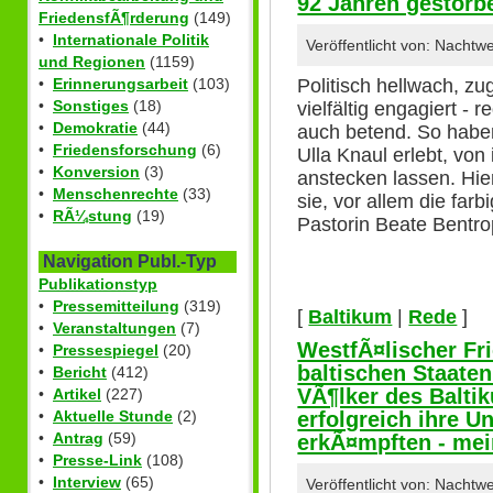
92 Jahren gestorb
FriedensfÃ¶rderung
(149)
•
Internationale Politik
Veröffentlicht von: Nacht
und Regionen
(1159)
Politisch hellwach, z
•
Erinnerungsarbeit
(103)
•
Sonstiges
(18)
vielfältig engagiert -
•
Demokratie
(44)
auch betend. So habe
•
Friedensforschung
(6)
Ulla Knaul erlebt, von 
•
Konversion
(3)
anstecken lassen. Hie
•
Menschenrechte
(33)
sie, vor allem die far
•
RÃ¼stung
(19)
Pastorin Beate Bentr
Navigation Publ.-Typ
Publikationstyp
•
Pressemitteilung
(319)
[
Baltikum
|
Rede
]
•
Veranstaltungen
(7)
WestfÃ¤lischer Fri
•
Pressespiegel
(20)
baltischen Staaten
•
Bericht
(412)
VÃ¶lker des Baltik
•
Artikel
(227)
erfolgreich ihre 
•
Aktuelle Stunde
(2)
•
Antrag
(59)
erkÃ¤mpften - me
•
Presse-Link
(108)
•
Interview
(65)
Veröffentlicht von: Nachtw