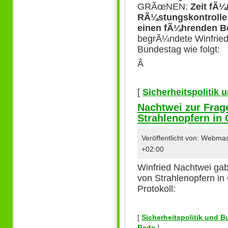
GRÃœNEN:
Zeit fÃ
RÃ¼stungskontrolle 
einen fÃ¼hrenden Be
begrÃ¼ndete Winfrie
Bundestag wie folgt:
Â
[
Sicherheitspolitik
Nachtwei zur Frag
Strahlenopfern in
Veröffentlicht von: Webma
+02:00
Winfried Nachtwei ga
von Strahlenopfern in
Protokoll:
[
Sicherheitspolitik und 
Rede
]