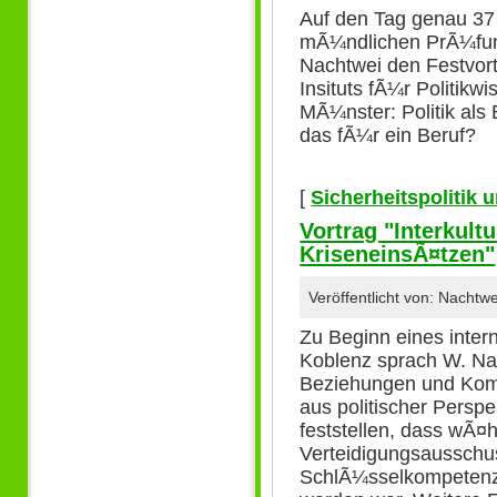
Auf den Tag genau 37 
mÃ¼ndlichen PrÃ¼fung
Nachtwei den Festvort
Insituts fÃ¼r Politik
MÃ¼nster: Politik als B
das fÃ¼r ein Beruf?
[
Sicherheitspolitik
Vortrag "Interkult
KriseneinsÃ¤tzen"
Veröffentlicht von: Nacht
Zu Beginn eines intern
Koblenz sprach W. Nac
Beziehungen und Kom
aus politischer Perspe
feststellen, dass wÃ¤h
Verteidigungsausschu
SchlÃ¼sselkompetenz 