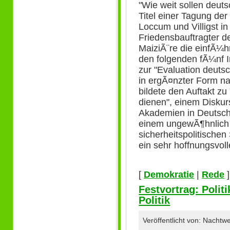
"Wie weit sollen deut
Titel einer Tagung de
Loccum und Villigst in
Friedensbauftragter 
MaiziÃ¨re die einfÃ¼h
den folgenden fÃ¼nf I
zur "Evaluation deuts
in ergÃ¤nzter Form na
bildete den Auftakt zu
dienen", einem Diskur
Akademien in Deutschl
einem ungewÃ¶hnlich b
sicherheitspolitisch
ein sehr hoffnungsvolle
[
Demokratie
|
Rede
]
Festvortrag: Politi
Politik
Veröffentlicht von: Nacht