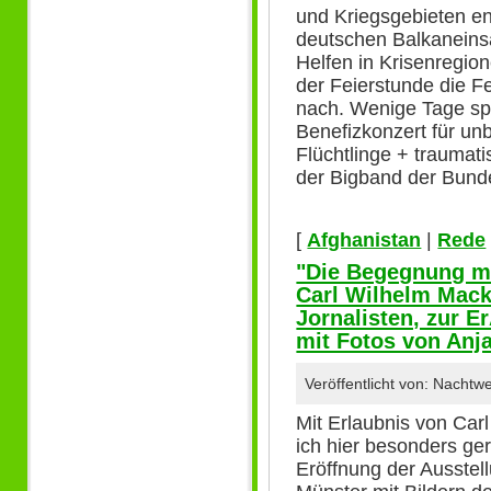
und Kriegsgebieten e
deutschen Balkaneins
Helfen in Krisenregio
der Feierstunde die F
nach. Wenige Tage sp
Benefizkonzert für unb
Flüchtlinge + traumat
der Bigband der Bunde
[
Afghanistan
|
Rede
"Die Begegnung mi
Carl Wilhelm Mack
Jornalisten, zur E
mit Fotos von Anj
Veröffentlicht von: Nacht
Mit Erlaubnis von Car
ich hier besonders ge
Eröffnung der Ausstell