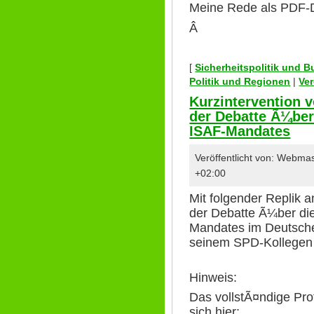
Meine Rede als PDF-D
Â
[
Sicherheitspolitik und 
Politik und Regionen
|
Ver
Kurzintervention 
der Debatte Ã¼ber
ISAF-Mandates
Veröffentlicht von: Webma
+02:00
Mit folgender Replik a
der Debatte Ã¼ber di
Mandates im Deutsch
seinem SPD-Kollegen 
Hinweis:
Das vollstÃ¤ndige Prot
sich hier: