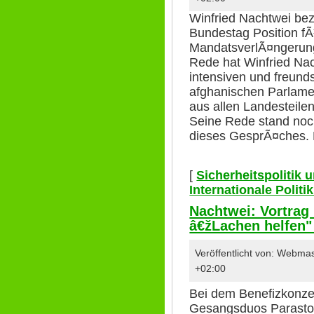
Winfried Nachtwei be
Bundestag Position fÃ
MandatsverlÃ¤ngerung 
Rede hat Winfried Na
intensiven und freund
afghanischen Parlame
aus allen Landesteile
Seine Rede stand noc
dieses GesprÃ¤ches. H
[
Sicherheitspolitik
Internationale Polit
Nachtwei: Vortrag
â€žLachen helfen"
Veröffentlicht von: Webma
+02:00
Bei dem Benefizkonze
Gesangsduos Parasto