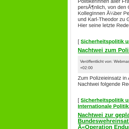
PolitikerInnen aller F
persÃ¶nlich, von de
KollegInnen Ã¼ber Pet
und Karl-Theodor zu G
Hier seine letzte Red
[
Sicherheitspolitik
Nachtwei zum Poli
Veröffentlicht von: Webm
+02:00
Zum Polizeieinsatz in 
Nachtwei folgende Re
[
Sicherheitspolitik
Internationale Polit
Nachtwei zur gepl
Bundeswehreinsatz
Â«Operation Endu