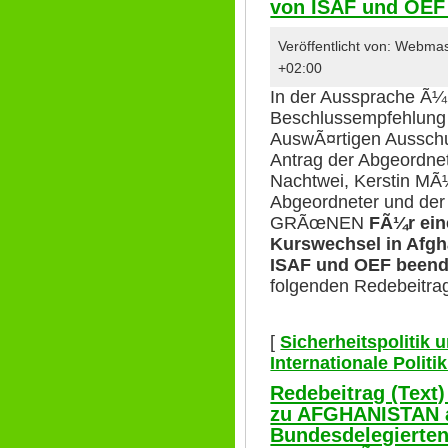
von ISAF und OEF
Veröffentlicht von: Webma
+02:00
In der Aussprache Ã¼
Beschlussempfehlung 
AuswÃ¤rtigen Ausschu
Antrag der Abgeordnet
Nachtwei, Kerstin MÃ¼
Abgeordneter und de
GRÃœNEN
FÃ¼r ein
Kurswechsel in Afgh
ISAF und OEF been
folgenden Redebeitra
[
Sicherheitspolitik
Internationale Polit
Redebeitrag (Text
zu AFGHANISTAN a
Bundesdelegierte