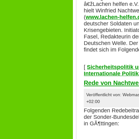
â€žLachen helfen e.V.
hielt Winfried Nachtw
(
www.lachen-helfen.
deutscher Soldaten un
Krisengebieten. Initi
Fasel, Redakteurin de
Deutschen Welle. Der
findet sich im Folgend
[
Sicherheitspolitik
Internationale Polit
Rede von Nachtwe
Veröffentlicht von: Webm
+02:00
Folgenden Redebeitra
der Sonder-Bundesde
in GÃ¶ttingen: