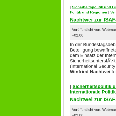
[
Sicherheitspolitik und 
Politik und Regionen
|
Ver
Nachtwei zur ISA
Veröffentlicht von: Webma
+02:00
In der Bundestagsdeb
Beteiligung bewaffnete
dem Einsatz der Inter
SicherheitsunterstÃ¼t
(International Securit
Winfried Nachtwei
fo
[
Sicherheitspolitik
Internationale Polit
Nachtwei zur ISA
Veröffentlicht von: Webm
+02:00