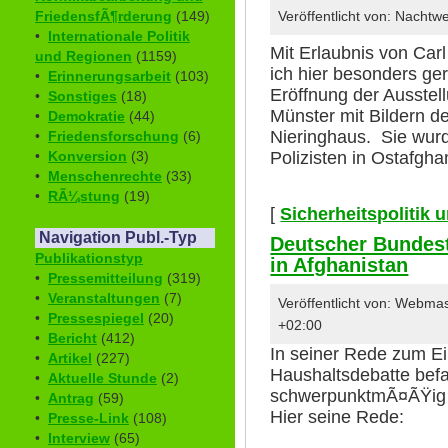
FriedensfÃ¶rderung
(149)
Veröffentlicht von: Nacht
•
Internationale Politik
Mit Erlaubnis von Car
und Regionen
(1159)
ich hier besonders ge
•
Erinnerungsarbeit
(103)
Eröffnung der Ausstell
•
Sonstiges
(18)
Münster mit Bildern de
•
Demokratie
(44)
Nieringhaus. Sie wurd
•
Friedensforschung
(6)
Polizisten in Ostafgha
•
Konversion
(3)
•
Menschenrechte
(33)
•
RÃ¼stung
(19)
[
Sicherheitspolitik
Navigation Publ.-Typ
Deutscher Bundest
Publikationstyp
in Afghanistan
•
Pressemitteilung
(319)
•
Veranstaltungen
(7)
Veröffentlicht von: Webma
•
Pressespiegel
(20)
+02:00
•
Bericht
(412)
In seiner Rede zum E
•
Artikel
(227)
Haushaltsdebatte befa
•
Aktuelle Stunde
(2)
schwerpunktmÃ¤ÃŸig mi
•
Antrag
(59)
Hier seine Rede:
•
Presse-Link
(108)
•
Interview
(65)