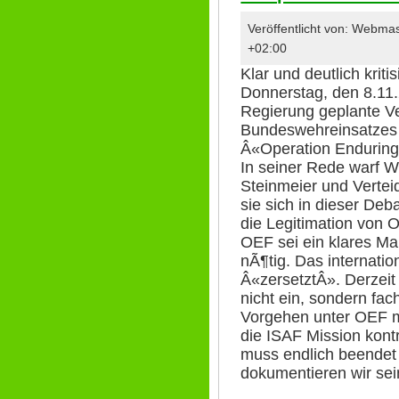
Veröffentlicht von: Webm
+02:00
Klar und deutlich krit
Donnerstag, den 8.11.
Regierung geplante V
Bundeswehreinsatzes 
Â«Operation Enduring
In seiner Rede warf W
Steinmeier und Vertei
sie sich in dieser D
die Legitimation von
OEF sei ein klares Ma
nÃ¶tig. Das internati
Â«zersetztÂ». Derze
nicht ein, sondern fac
Vorgehen unter OEF mi
die ISAF Mission kon
muss endlich beendet
dokumentieren wir se