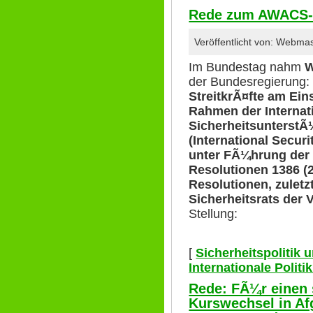
Rede zum AWACS-E
Veröffentlicht von: Webma
Im Bundestag nahm
W
der Bundesregierung: 
StreitkrÃ¤fte am E
Rahmen der Internat
SicherheitsunterstÃ
(International Secur
unter FÃ¼hrung der
Resolutionen 1386 (
Resolutionen, zuletz
Sicherheitsrats der 
Stellung:
[
Sicherheitspolitik
Internationale Polit
Rede: FÃ¼r einen 
Kurswechsel in Af