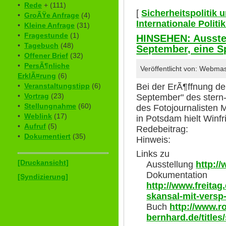
•
Rede
+ (111)
[
Sicherheitspolitik
•
GroÃŸe Anfrage
(4)
Internationale Polit
•
Kleine Anfrage
(31)
•
Fragestunde
(1)
HINSEHEN: Ausstel
•
Tagebuch
(48)
September, eine 
•
Offener Brief
(32)
•
PersÃ¶nliche
Veröffentlicht von: Webma
ErklÃ¤rung
(6)
Bei der ErÃ¶ffnung de
•
Veranstaltungstipp
(6)
•
Vortrag
(23)
September" des stern
•
Stellungnahme
(60)
des Fotojournalisten M
•
Weblink
(17)
in Potsdam hielt Winf
•
Aufruf
(5)
Redebeitrag:
•
Dokumentiert
(35)
Hinweis:
Links zu
[Druckansicht]
Ausstellung
http:/
Dokumentation
[Syndizierung]
http://www.freita
skansal-mit-versp
Buch
http://www.r
bernhard.de/title