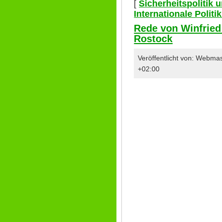
[
Sicherheitspolitik
Internationale Polit
Rede von Winfried
Rostock
Veröffentlicht von: Webma
+02:00