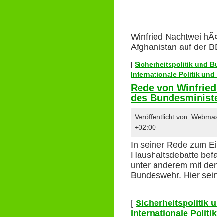
Winfried Nachtwei hÃ
Afghanistan auf der 
[
Sicherheitspolitik und 
Internationale Politik un
Rede von Winfried
des Bundesministe
Veröffentlicht von: Webm
+02:00
In seiner Rede zum E
Haushaltsdebatte befa
unter anderem mit de
Bundeswehr. Hier sei
[
Sicherheitspolitik
Internationale Polit