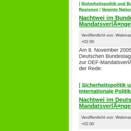
[
Sicherheitspolitik und 
Regionen
|
Vereinte Nati
Nachtwei im Bund
MandatsverlÃ¤nge
Veröffentlicht von: Webm
+02:00
Am 8. November 2005 
Deutschen Bundestag 
zur OEF-MandatsverlÃ¤
der Rede:
[
Sicherheitspolitik
Internationale Polit
Nachtwei im Deut
MandatsverlÃ¤ng
Veröffentlicht von: Webm
+02:00