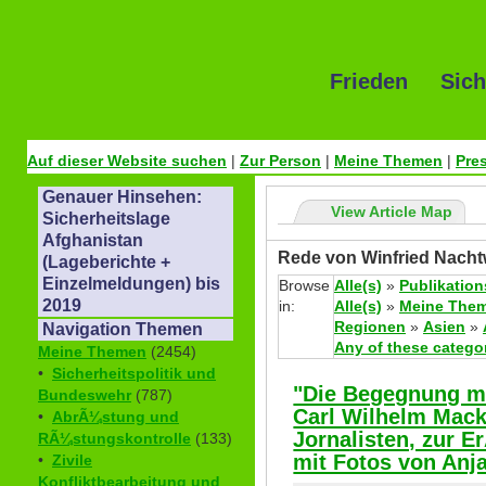
Frieden Sich
Auf dieser Website suchen
|
Zur Person
|
Meine Themen
|
Pre
Genauer Hinsehen:
View Article Map
Sicherheitslage
Afghanistan
Rede von Winfried Nacht
(Lageberichte +
Einzelmeldungen) bis
Browse
Alle(s)
»
Publikation
2019
in:
Alle(s)
»
Meine The
Regionen
»
Asien
»
Navigation Themen
Any of these catego
Meine Themen
(2454)
•
Sicherheitspolitik und
"Die Begegnung mi
Bundeswehr
(787)
Carl Wilhelm Mack
•
AbrÃ¼stung und
Jornalisten, zur E
RÃ¼stungskontrolle
(133)
mit Fotos von Anj
•
Zivile
Konfliktbearbeitung und