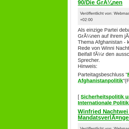
90/Die GrÃ¼nen
Veröffentlicht von: Webma
+02:00
Als einzige Partei de
GrÃ¼nen auf ihrem jÃ
Thema Afghanistan - ko
Rede von Winni Nacht
Beifall fÃ¼r den auss
Sprecher.
Hinweis:
Parteitagsbeschluss "
Afghanistanpolitik
"(
[
Sicherheitspolitik
Internationale Polit
Winfried Nachtwei
MandatsverlÃ¤nge
Veröffentlicht von: Webma