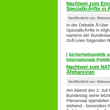
Nachtwei zum Ein
SpezialkrÃ¤fte in 
Veröffentlicht von: Webma
In der Debatte Ã¼be
SpezialkrÃ¤fte in Afgh
namens der Bundestag
GrÃ¼nen folgenden R
[
Sicherheitspolitik
Internationale Polit
Nachtwei zum NAT
Afghanistan
Veröffentlicht von: Webma
Am Abend des 2. Juli 
Bundestag seine letzt
Plenarsaal spendeten 
stehend - besonders h