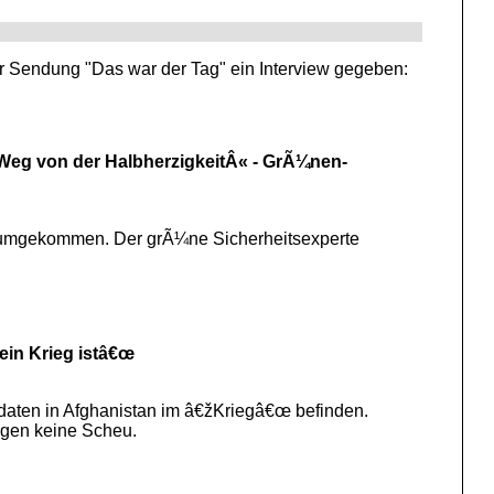
er Sendung "Das war der Tag" ein Interview gegeben:
Weg von der HalbherzigkeitÂ« - GrÃ¼nen-
en umgekommen. Der grÃ¼ne Sicherheitsexperte
ein Krieg istâ€œ
daten in Afghanistan im â€žKriegâ€œ befinden.
egen keine Scheu.