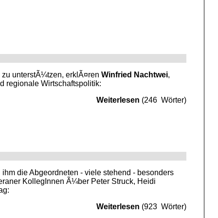
 zu unterstÃ¼tzen, erklÃ¤ren
Winfried Nachtwei
,
 regionale Wirtschaftspolitik:
Weiterlesen
(246 Wörter)
 ihm die Abgeordneten - viele stehend - besonders
eraner KollegInnen Ã¼ber Peter Struck, Heidi
ag:
Weiterlesen
(923 Wörter)