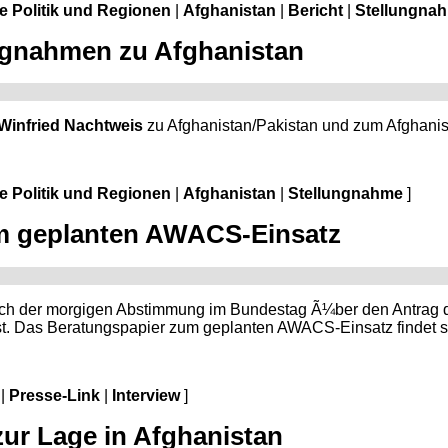
le Politik und Regionen
|
Afghanistan
|
Bericht
|
Stellungna
ungnahmen zu Afghanistan
Winfried Nachtweis
zu Afghanistan/Pakistan und zum Afghanist
le Politik und Regionen
|
Afghanistan
|
Stellungnahme
]
m geplanten AWACS-Einsatz
ich der morgigen Abstimmung im Bundestag Ã¼ber den Antrag d
. Das Beratungspapier zum geplanten AWACS-Einsatz findet si
|
Presse-Link
|
Interview
]
ur Lage in Afghanistan