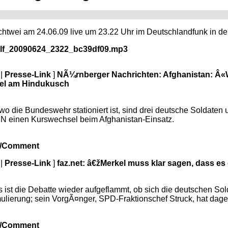
Nachtwei am 24.06.09 live um 23.22 Uhr im Deutschlandfunk in d
/dlf_20090624_2322_bc39df09.mp3
|
Presse-Link
]
NÃ¼rnberger Nachrichten: Afghanistan: Â«
sel am Hindukusch
 wo die Bundeswehr stationiert ist, sind drei deutsche Soldat
 NN einen Kurswechsel beim Afghanistan-Einsatz.
e/Comment
|
Presse-Link
]
faz.net: â€žMerkel muss klar sagen, dass es 
st die Debatte wieder aufgeflammt, ob sich die deutschen Sol
mulierung; sein VorgÃ¤nger, SPD-Fraktionschef Struck, hat dag
e/Comment