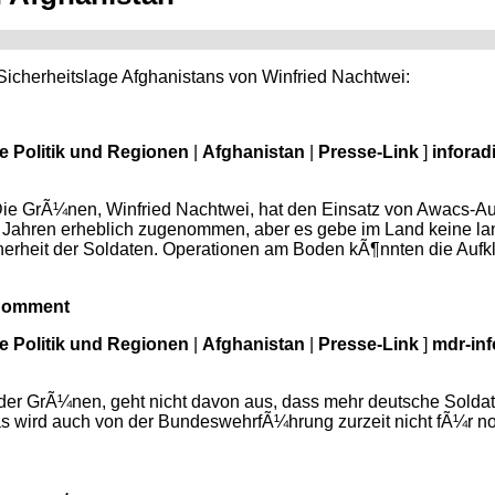
r Sicherheitslage Afghanistans von Winfried Nachtwei:
le Politik und Regionen
|
Afghanistan
|
Presse-Link
]
inforad
ie GrÃ¼nen, Winfried Nachtwei, hat den Einsatz von Awacs-Auf
 Jahren erheblich zugenommen, aber es gebe im Land keine land
erheit der Soldaten. Operationen am Boden kÃ¶nnten die Aufkl
Comment
le Politik und Regionen
|
Afghanistan
|
Presse-Link
]
mdr-inf
r der GrÃ¼nen, geht nicht davon aus, dass mehr deutsche Solda
wird auch von der BundeswehrfÃ¼hrung zurzeit nicht fÃ¼r no