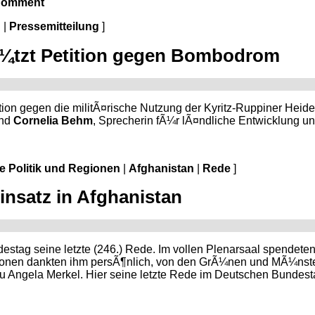
Comment
d
|
Pressemitteilung
]
Ã¼tzt Petition gegen Bombodrom
on gegen die militÃ¤rische Nutzung der Kyritz-Ruppiner Heide
und
Cornelia Behm
, Sprecherin fÃ¼r lÃ¤ndliche Entwicklung und
le Politik und Regionen
|
Afghanistan
|
Rede
]
satz in Afghanistan
estag seine letzte (246.) Rede. Im vollen Plenarsaal spendeten
raktionen dankten ihm persÃ¶nlich, von den GrÃ¼nen und MÃ¼nst
u Angela Merkel. Hier seine letzte Rede im Deutschen Bundest