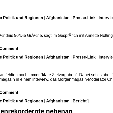
le Politik und Regionen
|
Afghanistan
|
Presse-Link
|
Intervi
BÃ¼ndnis 90/Die GrÃ¼ne, sagt im GesprÃ¤ch mit Annette Nolting
/Comment
le Politik und Regionen
|
Afghanistan
|
Presse-Link
|
Intervi
an fehlten noch immer "klare Zielvorgaben". Dabei sei es aber
agazin in einem Interview, das Morgenmagazin-Moderator Chris
/Comment
le Politik und Regionen
|
Afghanistan
|
Bericht
]
izenrekordernte nebenan