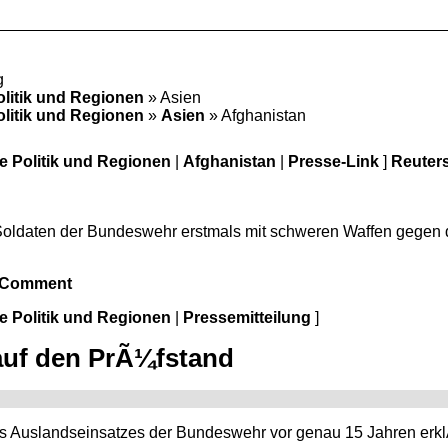
g
olitik und Regionen
» Asien
olitik und Regionen
»
Asien
» Afghanistan
le Politik und Regionen
|
Afghanistan
|
Presse-Link
]
Reuter
Soldaten der Bundeswehr erstmals mit schweren Waffen gegen di
/Comment
le Politik und Regionen
|
Pressemitteilung
]
uf den PrÃ¼fstand
s Auslandseinsatzes der Bundeswehr vor genau 15 Jahren erk