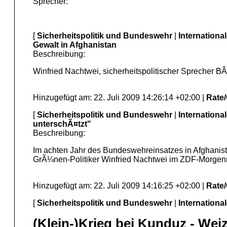
Sprecher:
[
Sicherheitspolitik und Bundeswehr
|
Internationa
Gewalt in Afghanistan
Beschreibung:
Winfried Nachtwei, sicherheitspolitischer Sprecher 
Hinzugefügt am: 22. Juli 2009 14:26:14 +02:00 |
Rate
[
Sicherheitspolitik und Bundeswehr
|
Internationa
unterschÃ¤tzt"
Beschreibung:
Im achten Jahr des Bundeswehreinsatzes in Afghanist
GrÃ¼nen-Politiker Winfried Nachtwei im ZDF-Morgenm
Hinzugefügt am: 22. Juli 2009 14:16:25 +02:00 |
Rate
[
Sicherheitspolitik und Bundeswehr
|
Internationa
(Klein-)Krieg bei Kunduz - We