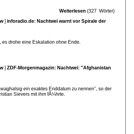
Weiterlesen
(327 Wörter)
ew
]
inforadio.de: Nachtwei warnt vor Spirale der
, es drohe eine Eskalation ohne Ende.
ew
]
ZDF-Morgenmagazin: Nachtwei: "Afghanistan
 "waghalsig ein exaktes Enddatum zu nennen", so der
tian Sievers mit ihm fÃ¼hrte.