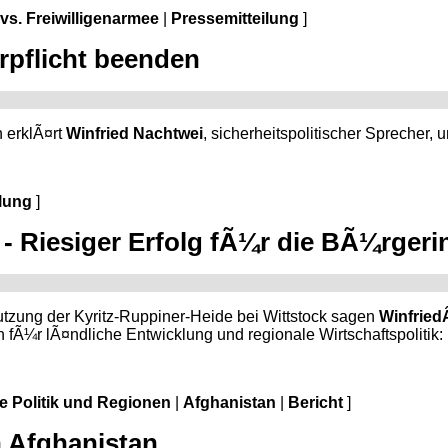
 vs. Freiwilligenarmee
|
Pressemitteilung
]
rpflicht beenden
 erklÃ¤rt
Winfried Nachtwei
, sicherheitspolitischer Sprecher, 
lung
]
 Riesiger Erfolg fÃ¼r die BÃ¼rgerin
utzung der Kyritz-Ruppiner-Heide bei Wittstock sagen
Winfried
 fÃ¼r lÃ¤ndliche Entwicklung und regionale Wirtschaftspolitik:
le Politik und Regionen
|
Afghanistan
|
Bericht
]
n Afghanistan