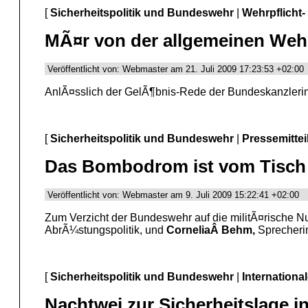
[
Sicherheitspolitik und Bundeswehr
|
Wehrpflicht-
MÃ¤r von der allgemeinen Weh
Veröffentlicht von: Webmaster am 21. Juli 2009 17:23:53 +02:00
AnlÃ¤sslich der GelÃ¶bnis-Rede der Bundeskanzlerin
[
Sicherheitspolitik und Bundeswehr
|
Pressemittei
Das Bombodrom ist vom Tisch -
Veröffentlicht von: Webmaster am 9. Juli 2009 15:22:41 +02:00
Zum Verzicht der Bundeswehr auf die militÃ¤rische N
AbrÃ¼stungspolitik, und
CorneliaÂ Behm,
Sprecherin
[
Sicherheitspolitik und Bundeswehr
|
Internationa
Nachtwei zur Sicherheitslage i