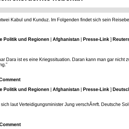
twei Kabul und Kunduz. Im Folgenden findet sich sein Reiseber
le Politik und Regionen
|
Afghanistan
|
Presse-Link
]
Reuters
r Dara ist es eine Kriegssituation. Daran kann man gar nicht z
ng."
/Comment
le Politik und Regionen
|
Afghanistan
|
Presse-Link
]
Deutsch
ch laut Verteidigungsminister Jung verschÃ¤rft. Deutsche Solda
/Comment