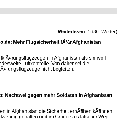
Weiterlesen
(5686 Wörter)
io.de: Mehr Flugsicherheit fÃ¼r Afghanistan
klÃ¤rungsflugzeugen in Afghanistan als sinnvoll
esweite Luftkontrolle. Von daher sei die
Ã¤rungsflugzeuge nicht begleiten.
o: Nachtwei gegen mehr Soldaten in Afghanistan
ten in Afghanistan die Sicherheit erhÃ¶hen kÃ¶nnen.
twendig gehalten und im Grunde als falscher Weg