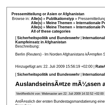
Pressemitteilung or Asien or Afghanistan
Browse in:
Alle(s)
»
Publikationstyp
» Pressemitteilun
Alle(s)
»
Meine Themen
»
Internationale P
Alle(s)
»
Meine Themen
»
Internationale P
All of these categories
[
Sicherheitspolitik und Bundeswehr
|
Internationa
Kampfeinsatz in Afghanistan
Beschreibung:
Berlin (Reuters) - Im Norden Afghanistans kÃ¤mpfen 
Hinzugefügt am: 22. Juli 2009 15:56:19 +02:00 |
Rate
[
Sicherheitspolitik und Bundeswehr
|
Internationa
AuslandseinsÃ¤tze mÃ¼ssen a
Veröffentlicht von: Webmaster am 22. Juli 2009 14:32:52 +02:00
AnlÃ¤sslich der ersten Bundestagsmandatierung eine