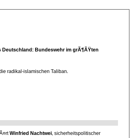
s Deutschland: Bundeswehr im grÃ¶ÃŸten
e radikal-islamischen Taliban.
lÃ¤rt
Winfried Nachtwei
, sicherheitspolitischer