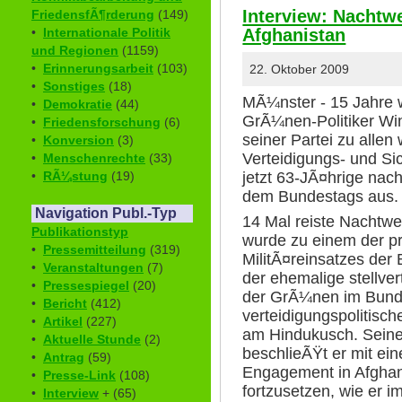
Interview: Nacht
FriedensfÃ¶rderung
(149)
Afghanistan
•
Internationale Politik
und Regionen
(1159)
•
Erinnerungsarbeit
(103)
22. Oktober 2009
•
Sonstiges
(18)
MÃ¼nster - 15 Jahre 
•
Demokratie
(44)
GrÃ¼nen-Politiker Wi
•
Friedensforschung
(6)
seiner Partei zu allen
•
Konversion
(3)
Verteidigungs- und Sic
•
Menschenrechte
(33)
jetzt 63-JÃ¤hrige nach
•
RÃ¼stung
(19)
dem Bundestags aus.
Navigation Publ.-Typ
14 Mal reiste Nachtwe
Publikationstyp
wurde zu einem der pr
•
Pressemitteilung
(319)
MilitÃ¤reinsatzes de
•
Veranstaltungen
(7)
der ehemalige stellve
•
Pressespiegel
(20)
der GrÃ¼nen im Bund
•
Bericht
(412)
verteidigungspolitisch
•
Artikel
(227)
am Hindukusch. Seine
•
Aktuelle Stunde
(2)
beschlieÃŸt er mit ei
•
Antrag
(59)
Engagement in Afghan
•
Presse-Link
(108)
fortzusetzen, wie er i
•
Interview
+ (65)