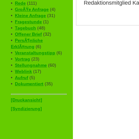
Redaktionsmitglied Ka
•
Rede
(111)
•
GroÃŸe Anfrage
(4)
•
Kleine Anfrage
(31)
•
Fragestunde
(1)
•
Tagebuch
(48)
•
Offener Brief
(32)
•
PersÃ¶nliche
ErklÃ¤rung
(6)
•
Veranstaltungstipp
(6)
•
Vortrag
(23)
•
Stellungnahme
(60)
•
Weblink
(17)
•
Aufruf
(5)
•
Dokumentiert
(35)
[Druckansicht]
[Syndizierung]