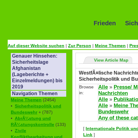
Frieden Sich
Auf dieser Website suchen
|
Zur Person
|
Meine Themen
|
Pre
Genauer Hinsehen:
View Article Map
Sicherheitslage
Afghanistan
WestfÃ¤lische Nachrichte
(Lageberichte +
Sicherheitspolitik und 
Einzelmeldungen) bis
Alle
»
Presse/ M
2019
Browse
in:
Nachrichten
Navigation Themen
Alle
»
Publikati
Meine Themen
(2454)
Alle
»
Meine Th
•
Sicherheitspolitik und
Bundeswehr
Bundeswehr
+ (787)
Any of these ca
•
AbrÃ¼stung und
RÃ¼stungskontrolle
(133)
[
Internationale Politik u
•
Zivile
Link
]
Konfliktbearbeitung und