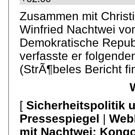
Zusammen mit Christi
Winfried Nachtwei vom
Demokratische Repub
verfasste er folgende
(StrÃ¶beles Bericht f
[
Sicherheitspolitik
Pressespiegel
|
Webl
mit Nachtwei: Kongo