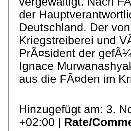
vergewaltigt. Nach F
der Hauptverantwortli
Deutschland. Der von
Kriegstreiberei und 
PrÃ¤sident der gefÃ¼
Ignace Murwanashyak
aus die FÃ¤den im Kr
Hinzugefügt am: 3. 
+02:00 |
Rate/Comm