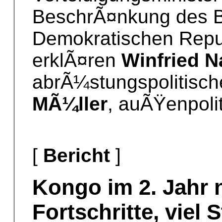
BeschrÃ¤nkung des B
Demokratischen Repu
erklÃ¤ren
Winfried N
abrÃ¼stungspolitisch
MÃ¼ller
, auÃŸenpoli
[
Bericht
]
Kongo im 2. Jahr 
Fortschritte, viel 