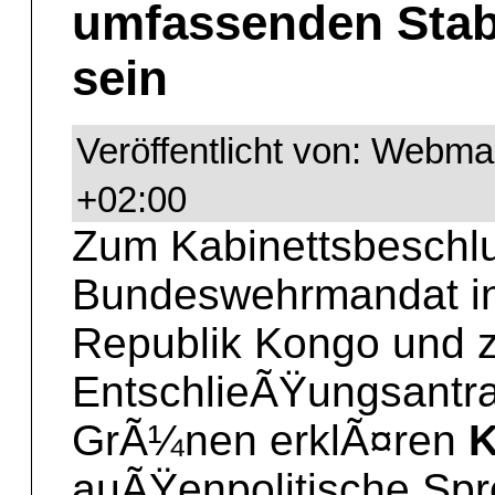
umfassenden Stab
sein
Veröffentlicht von: Webma
+02:00
Zum Kabinettsbeschl
Bundeswehrmandat in
Republik Kongo und 
EntschlieÃŸungsantr
GrÃ¼nen erklÃ¤ren
K
auÃŸenpolitische Spr