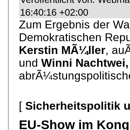
16:40:16 +02:00
Zum Ergebnis der Wah
Demokratischen Repub
Kerstin MÃ¼ller
, au
und
Winni Nachtwei,
abrÃ¼stungspolitisch
[
Sicherheitspolitik
EU-Show im Kon