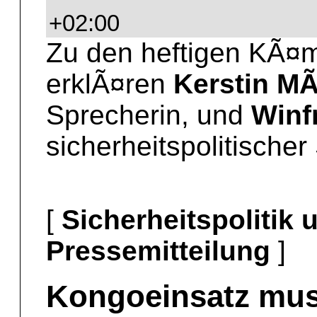
+02:00
Zu den heftigen KÃ¤m
erklÃ¤ren
Kerstin MÃ
Sprecherin, und
Winf
sicherheitspolitischer
[
Sicherheitspolitik
Pressemitteilung
]
Kongoeinsatz muss