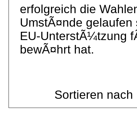
erfolgreich die Wahlen
UmstÃ¤nde gelaufen s
EU-UnterstÃ¼tzung f
bewÃ¤hrt hat.
Sortieren nach