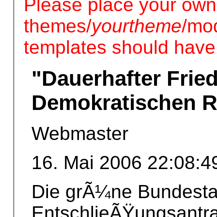
Please place your own
themes/
yourtheme
/mod
templates should have 
"Dauerhafter Fried
Demokratischen R
Webmaster
16. Mai 2006 22:08:4
Die grÃ¼ne Bundestag
EntschlieÃŸungsantra