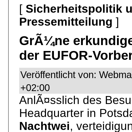
[
Sicherheitspolitik
Pressemitteilung
]
GrÃ¼ne erkundige
der EUFOR-Vorber
Veröffentlicht von: Webma
+02:00
AnlÃ¤sslich des Bes
Headquarter in Potsd
Nachtwei
, verteidigu