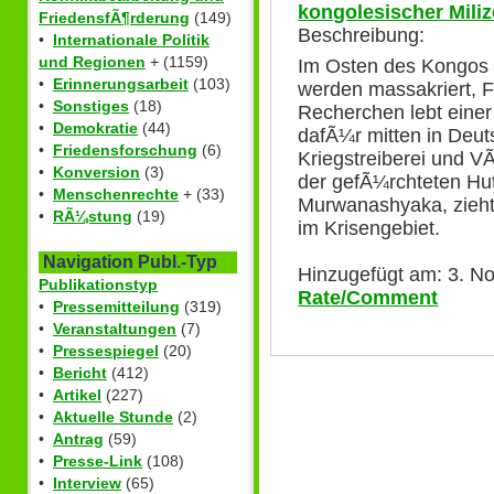
kongolesischer Mili
FriedensfÃ¶rderung
(149)
Beschreibung:
•
Internationale Politik
und Regionen
+ (1159)
Im Osten des Kongos 
•
Erinnerungsarbeit
(103)
werden massakriert, 
•
Sonstiges
(18)
Recherchen lebt einer
•
Demokratie
(44)
dafÃ¼r mitten in Deut
•
Friedensforschung
(6)
Kriegstreiberei und V
•
Konversion
(3)
der gefÃ¼rchteten Hu
•
Menschenrechte
+ (33)
Murwanashyaka, zieh
•
RÃ¼stung
(19)
im Krisengebiet.
Navigation Publ.-Typ
Hinzugefügt am: 3. N
Publikationstyp
Rate/Comment
•
Pressemitteilung
(319)
•
Veranstaltungen
(7)
•
Pressespiegel
(20)
•
Bericht
(412)
•
Artikel
(227)
•
Aktuelle Stunde
(2)
•
Antrag
(59)
•
Presse-Link
(108)
•
Interview
(65)