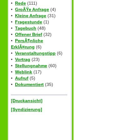
•
Rede
(111)
•
GroÃŸe Anfrage
(4)
•
Kleine Anfrage
(31)
•
Fragestunde
(1)
•
Tagebuch
(48)
•
Offener Brief
(32)
•
PersÃ¶nliche
ErklÃ¤rung
(6)
•
Veranstaltungstipp
(6)
•
Vortrag
(23)
•
Stellungnahme
(60)
•
Weblink
(17)
•
Aufruf
(5)
•
Dokumentiert
(35)
[Druckansicht]
[Syndizierung]