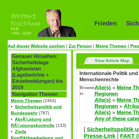
Frieden Sich
Auf dieser Website suchen
|
Zur Person
|
Meine Themen
|
Pre
Genauer Hinsehen:
View Article Map
Sicherheitslage
Afghanistan
Internationale Politik 
(Lageberichte +
Menschenrechte
Einzelmeldungen) bis
Alle(s)
»
Meine T
2019
Browse
in:
Regionen
Navigation Themen
Alle(s)
»
Meine T
Meine Themen
(2454)
Regionen
»
Afrika
•
Sicherheitspolitik und
Alle(s)
»
Meine T
Bundeswehr
(787)
Any of these cate
•
AbrÃ¼stung und
RÃ¼stungskontrolle
(133)
[
Sicherheitspolitik
•
Zivile
Presse-Link
]
FAKT (
Konfliktbearbeitung und