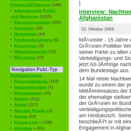
]
FriedensfÃ¶rderung
(149)
•
Internationale Politik
Interview: Nacht
und Regionen
(1159)
Afghanistan
•
Erinnerungsarbeit
(103)
•
Sonstiges
(18)
22. Oktober 2009
•
Demokratie
(44)
MÃ¼nster - 15 Jahre 
•
Friedensforschung
(6)
GrÃ¼nen-Politiker Wi
•
Konversion
(3)
seiner Partei zu allen
•
Menschenrechte
(33)
•
RÃ¼stung
(19)
Verteidigungs- und Sic
jetzt 63-JÃ¤hrige nach
Navigation Publ.-Typ
dem Bundestags aus.
Publikationstyp
14 Mal reiste Nachtwe
•
Pressemitteilung
(319)
wurde zu einem der pr
•
Veranstaltungen
(7)
MilitÃ¤reinsatzes de
•
Pressespiegel
(20)
der ehemalige stellve
•
Bericht
(412)
der GrÃ¼nen im Bund
•
Artikel
(227)
verteidigungspolitisch
•
Aktuelle Stunde
(2)
am Hindukusch. Seine
•
Antrag
(59)
beschlieÃŸt er mit ei
•
Presse-Link
+ (108)
Engagement in Afghan
•
Interview
+ (65)