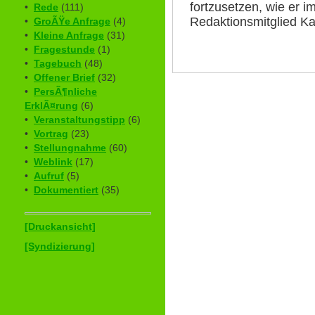
fortzusetzen, wie er i
•
Rede
(111)
Redaktionsmitglied Ka
•
GroÃŸe Anfrage
(4)
•
Kleine Anfrage
(31)
•
Fragestunde
(1)
•
Tagebuch
(48)
•
Offener Brief
(32)
•
PersÃ¶nliche
ErklÃ¤rung
(6)
•
Veranstaltungstipp
(6)
•
Vortrag
(23)
•
Stellungnahme
(60)
•
Weblink
(17)
•
Aufruf
(5)
•
Dokumentiert
(35)
[Druckansicht]
[Syndizierung]