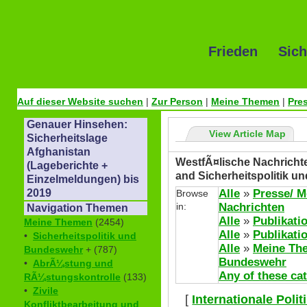
Frieden Sich
Auf dieser Website suchen
|
Zur Person
|
Meine Themen
|
Pre
Genauer Hinsehen:
View Article Map
Sicherheitslage
Afghanistan
WestfÃ¤lische Nachrichte
(Lageberichte +
and Sicherheitspolitik 
Einzelmeldungen) bis
Alle
»
Presse/ M
2019
Browse
in:
Nachrichten
Navigation Themen
Alle
»
Publikati
Meine Themen
(2454)
Alle
»
Publikati
•
Sicherheitspolitik und
Alle
»
Meine Th
Bundeswehr
+ (787)
Bundeswehr
•
AbrÃ¼stung und
Any of these ca
RÃ¼stungskontrolle
(133)
•
Zivile
[
Internationale Poli
Konfliktbearbeitung und