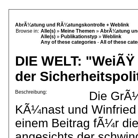
AbrÃ¼stung und RÃ¼stungskontrolle + Weblink
Browse in:
Alle(s)
»
Meine Themen
»
AbrÃ¼stung un
Alle(s)
»
Publikationstyp
»
Weblink
Any of these categories
-
All of these cat
DIE WELT: "WeiÃŸ 
der Sicherheitspoli
Beschreibung:
Die GrÃ¼
KÃ¼nast und Winfried N
einem Beitrag fÃ¼r di
angesichts der schwi