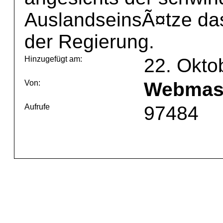
AuslandseinsÃ¤tze da
der Regierung.
Hinzugefügt am:
22. Okto
Von:
Webmas
Aufrufe
97484