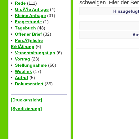
schweigen. Hier der Beri
•
Rede
(111)
•
GroÃŸe Anfrage
(4)
Hinzugefügt
•
Kleine Anfrage
(31)
•
Fragestunde
(1)
•
Tagebuch
(48)
•
Offener Brief
(32)
Au
•
PersÃ¶nliche
ErklÃ¤rung
(6)
•
Veranstaltungstipp
(6)
•
Vortrag
(23)
•
Stellungnahme
(60)
•
Weblink
(17)
•
Aufruf
(5)
•
Dokumentiert
(35)
[Druckansicht]
[Syndizierung]