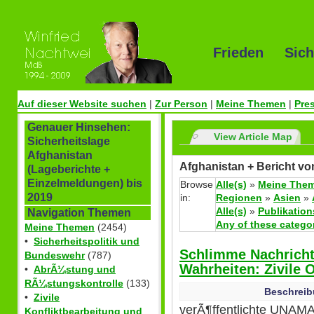
Frieden Sich
Auf dieser Website suchen
|
Zur Person
|
Meine Themen
|
Pre
Genauer Hinsehen:
View Article Map
Sicherheitslage
Afghanistan
Afghanistan + Bericht vo
(Lageberichte +
Einzelmeldungen) bis
Browse
Alle(s)
»
Meine The
2019
in:
Regionen
»
Asien
»
Alle(s)
»
Publikation
Navigation Themen
Any of these catego
Meine Themen
(2454)
•
Sicherheitspolitik und
Schlimme Nachrich
Bundeswehr
(787)
Wahrheiten: Zivile 
•
AbrÃ¼stung und
RÃ¼stungskontrolle
(133)
Beschreib
•
Zivile
verÃ¶ffentlichte UNAMA
Konfliktbearbeitung und