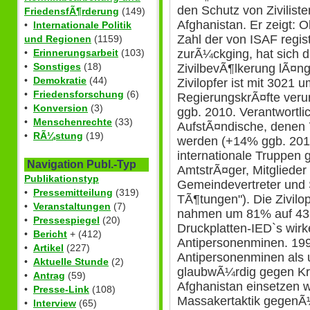
den Schutz von Ziviliste
FriedensfÃ¶rderung
(149)
Afghanistan. Er zeigt: O
•
Internationale Politik
Zahl der von ISAF regist
und Regionen
(1159)
zurÃ¼ckging, hat sich d
•
Erinnerungsarbeit
(103)
•
Sonstiges
(18)
ZivilbevÃ¶lkerung lÃ¤ngs
•
Demokratie
(44)
Zivilopfer ist mit 3021
•
Friedensforschung
(6)
RegierungskrÃ¤fte verur
•
Konversion
(3)
ggb. 2010. Verantwortli
•
Menschenrechte
(33)
AufstÃ¤ndische, denen 
•
RÃ¼stung
(19)
werden (+14% ggb. 2010
internationale Truppen 
Navigation Publ.-Typ
AmtstrÃ¤ger, Mitglieder
Publikationstyp
Gemeindevertreter und 
•
Pressemitteilung
(319)
TÃ¶tungen"). Die Zivilo
•
Veranstaltungen
(7)
nahmen um 81% auf 431
•
Pressespiegel
(20)
Druckplatten-IED`s wirk
•
Bericht
+ (412)
Antipersonenminen. 199
•
Artikel
(227)
Antipersonenminen als 
•
Aktuelle Stunde
(2)
glaubwÃ¼rdig gegen Kri
•
Antrag
(59)
Afghanistan einsetzen wi
•
Presse-Link
(108)
Massakertaktik gegenÃ¼
•
Interview
(65)