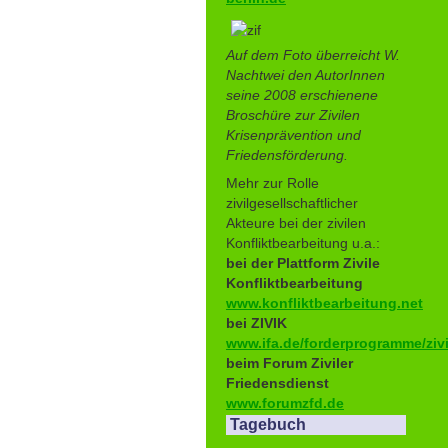
Auf dem Foto überreicht W.
Nachtwei den AutorInnen
seine 2008 erschienene
Broschüre zur Zivilen
Krisenprävention und
Friedensförderung.
Mehr zur Rolle
zivilgesellschaftlicher
Akteure bei der zivilen
Konfliktbearbeitung u.a.:
bei der Plattform Zivile
Konfliktbearbeitung
www.konfliktbearbeitung.net
bei ZIVIK
www.ifa.de/forderprogramme/zivi
beim Forum Ziviler
Friedensdienst
www.forumzfd.de
Tagebuch