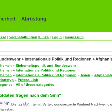
herheit Abrüstung
esse
|
Veranstaltungen
|
Links
|
Login
|
Impressum
Bundeswehr + Internationale Politik und Regionen + Afghani
Themen
»
Sicherheitspolitik und Bundeswehr
Themen
»
Internationale Politik und Regionen
Themen
»
Internationale Politik und Regionen
»
Asien
»
Afghanist
tionstyp
»
Presse-Link
tegories
-
All of these categories
Soldaten fragen nach dem Sinn"
bung:
Die taz fÃ¼hrte mit Verteidigungsexperte Winfried Nachtwei fo
hanistan: