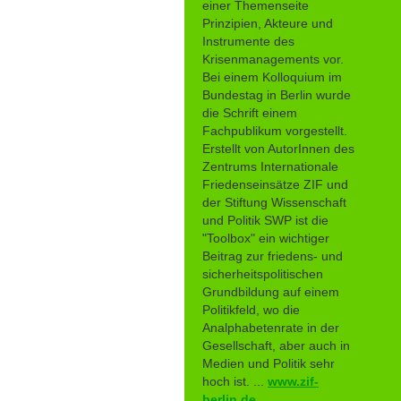
einer Themenseite
Prinzipien, Akteure und
Instrumente des
Krisenmanagements vor.
Bei einem Kolloquium im
Bundestag in Berlin wurde
die Schrift einem
Fachpublikum vorgestellt.
Erstellt von AutorInnen des
Zentrums Internationale
Friedenseinsätze ZIF und
der Stiftung Wissenschaft
und Politik SWP ist die
"Toolbox" ein wichtiger
Beitrag zur friedens- und
sicherheitspolitischen
Grundbildung auf einem
Politikfeld, wo die
Analphabetenrate in der
Gesellschaft, aber auch in
Medien und Politik sehr
hoch ist. ...
www.zif-
berlin.de