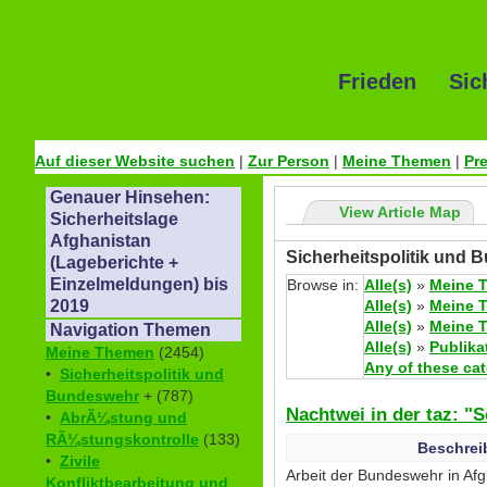
Frieden Sic
Auf dieser Website suchen
|
Zur Person
|
Meine Themen
|
Pr
Genauer Hinsehen:
View Article Map
Sicherheitslage
Afghanistan
Sicherheitspolitik und 
(Lageberichte +
Einzelmeldungen) bis
Browse in:
Alle(s)
»
Meine 
Alle(s)
»
Meine 
2019
Alle(s)
»
Meine 
Navigation Themen
Alle(s)
»
Publika
Meine Themen
(2454)
Any of these ca
•
Sicherheitspolitik und
Bundeswehr
+ (787)
Nachtwei in der taz: "
•
AbrÃ¼stung und
RÃ¼stungskontrolle
(133)
Beschrei
•
Zivile
Arbeit der Bundeswehr in Afg
Konfliktbearbeitung und