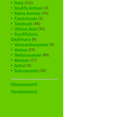
•
Rede
(111)
•
GroÃŸe Anfrage
(4)
•
Kleine Anfrage
(31)
•
Fragestunde
(1)
•
Tagebuch
(48)
•
Offener Brief
(32)
•
PersÃ¶nliche
ErklÃ¤rung
(6)
•
Veranstaltungstipp
(6)
•
Vortrag
(23)
•
Stellungnahme
(60)
•
Weblink
(17)
•
Aufruf
(5)
•
Dokumentiert
(35)
[Druckansicht]
[Syndizierung]