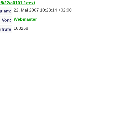
5/22/a0101.1/text
22. Mai 2007 10:23:14 +02:00
t am:
Webmaster
Von:
163258
ufrufe