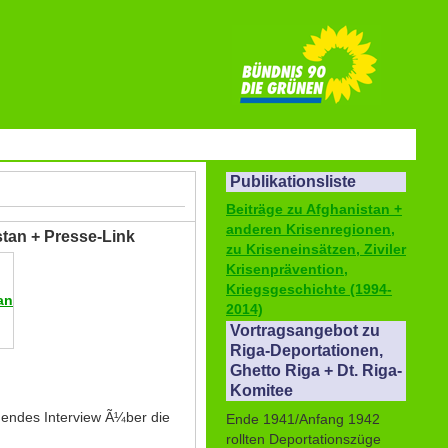
Publikationsliste
Beiträge zu Afghanistan +
anderen Krisenregionen,
stan + Presse-Link
zu Kriseneinsätzen, Ziviler
Krisenprävention,
Kriegsgeschichte (1994-
an
2014)
Vortragsangebot zu
Riga-Deportationen,
Ghetto Riga + Dt. Riga-
Komitee
lgendes Interview Ã¼ber die
Ende 1941/Anfang 1942
rollten Deportationszüge