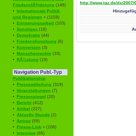
http://www.taz.de/dx/2007/0
FriedensfÃ¶rderung
(149)
Hinzugefüg
•
Internationale Politik
und Regionen
+ (1159)
•
Erinnerungsarbeit
(103)
A
•
Sonstiges
(18)
•
Demokratie
(44)
•
Friedensforschung
(6)
•
Konversion
(3)
•
Menschenrechte
(33)
•
RÃ¼stung
(19)
Navigation Publ.-Typ
Publikationstyp
•
Pressemitteilung
(319)
•
Veranstaltungen
(7)
•
Pressespiegel
(20)
•
Bericht
(412)
•
Artikel
(227)
•
Aktuelle Stunde
(2)
•
Antrag
(59)
•
Presse-Link
+ (108)
•
Interview
(65)